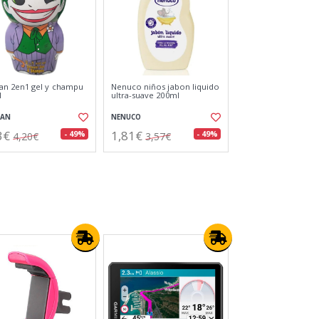
ometro digital de
Interapothek Crema Noche
o kuken
Colageno+ 50ml
N
INTERAPOTHEK
51€
12,54€
- 26%
- 20%
50,90€
15,69€