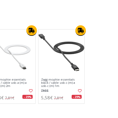
ca tank azul cielo /
Yashica tank marrón /
a digital compacta
cámara digital compacta
CA
YASHICA
82€
66,82€
- 23%
- 23%
86,87€
86,87€