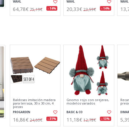
WAHL
WAHL
WAHL
20,23€
44,17€
92,
- 14%
- 14%
23,48€
51,26€
Envío
Envío
Gratis
Gratis
Transformador pool 150va
Cepil
Pulverizador a presión 15 l
230/12v 50-60hz ip-65
mango
conexión externa - cr
x 15 
tp30103cr
PHONOVOX
DI MARTINO
UNIVE
90,35€
75,30€
11,
- 16%
- 14%
108,17€
87,58€