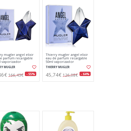
rry mr.burberry eau
Azzaro twin eau de toilette
ilette 50ml
women 80ml
rizador
ERRY
LORIS AZZARO
54€
19,82€
- 61%
- 75%
86,60€
78,65€