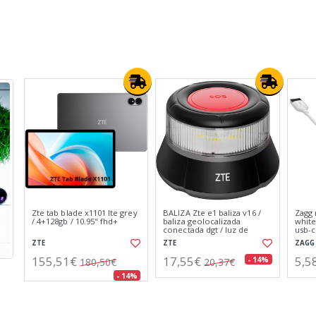
Zagg mophie essentials
Yashica tank rosa
Yashi
black / cable usb-a (m) a
malvavisco / cámara digital
cámar
usb-c (m) 2m
compacta
ZAGG
YASHICA
YASHI
5,58€
66,82€
66,
- 29%
- 23%
7,81€
86,87€