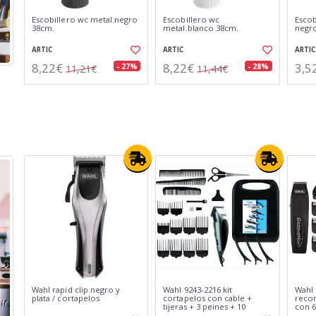
Desatascador bomba de
Lampara matainsectos
Lampa
vacio 38cm.2 en 1
enchufe 1w. 12m2
3w. 
ARTIC
AKHUO
AKHU
9,52€
9,79€
17,
- 27%
- 27%
13,12€
13,36€
Wahl 09865-016
Wahl extreme grip negro y
Wahl 
grommsman recortadora
plata / cortapelos
con 1
todo en uno con 8
accesorios