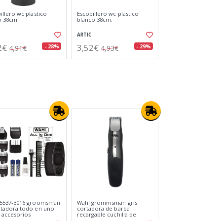
ra led matainsectos
Desatascador espiral
20m2
tambor manual 5m.
O
ARTIC
48€
10,94€
- 29%
- 30%
24,47€
15,63€
elite pro / cortapelos
Wahl 9953-1016 groomsman
0 peines guía
body / recortadora de
barba y cuerpo