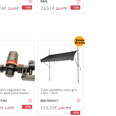
WAHL
49€
22,74€
- 14%
- 14%
107,36€
26,39€
lo barrendero sin
Escoba mil-plast sin mango,
 fibra proex, 55 x 9,5
34 x 4 x 26 cm
cm
RSAL
UNIVERSAL
59€
9,64€
- 21%
- 16%
14,71€
11,41€