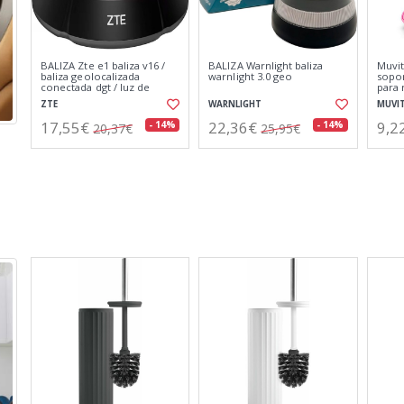
Garmin zūmo® xt3 negro /
Garmin dēzl™ dualview
Garmi
navegador por satélite para
negro / sistema de cámaras
naveg
motocicletas de 4,7″
para camiones
autoc
mapa
GARMIN
GARMIN
GARM
449,18€
889,81€
797
521,37€
1032,82€
- 14%
- 14%