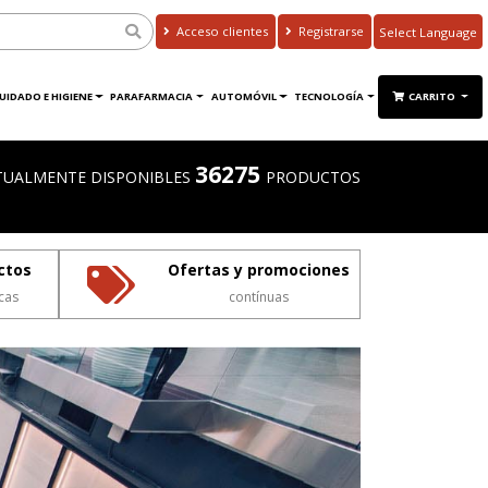
Acceso clientes
Registrarse
Powered by
Translate
UIDADO E HIGIENE
PARAFARMACIA
AUTOMÓVIL
TECNOLOGÍA
CARRITO
36275
TUALMENTE DISPONIBLES
PRODUCTOS
ctos
Ofertas y promociones
cas
contínuas