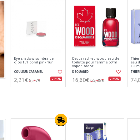
Thierry mugler angel elixir
Lovyc probiotico
Burbe
eau de parfum recargable
kombucha agua micelar
de to
25ml
rostro ojos y labios 500ml
vapo
THIERRY MUGLER
LOV'YC
BURB
38,88€
2,27€
33,
- 56%
- 49%
87,74€
4,47€