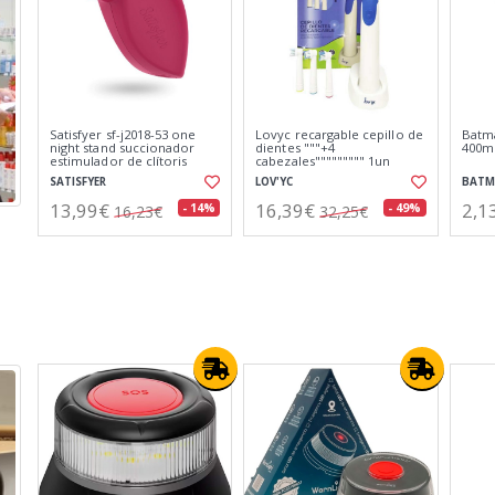
Eau my unicorn niños gel
Lovyc carbon esponja
Tensi
de baño 500ml
exfoliante 1un
braz
EAU MY UNICORN
LOV'YC
KUKE
2,13€
0,91€
37,
- 49%
- 70%
4,20€
3,00€