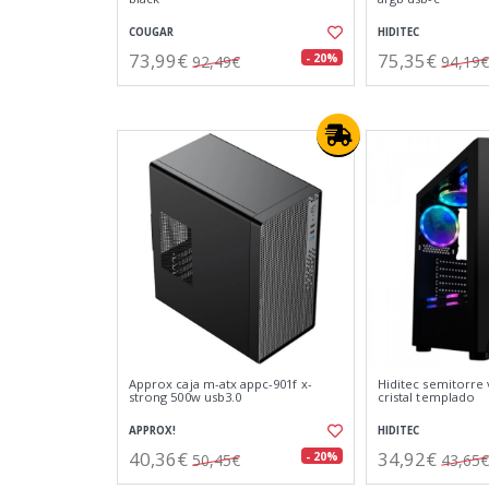
COUGAR
HIDITEC
73,99€
75,35€
- 20%
92,49€
94,19€
Approx caja m-atx appc-901f x-
Hiditec semitorre 
strong 500w usb3.0
cristal templado
APPROX!
HIDITEC
40,36€
34,92€
- 20%
50,45€
43,65€