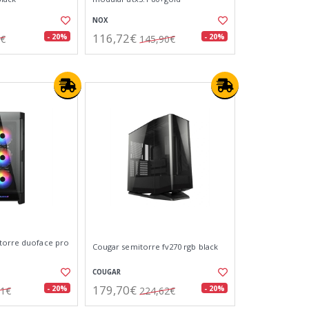
NOX
116,72€
- 20%
- 20%
0€
145,90€
torre duoface pro
Cougar semitorre fv270 rgb black
COUGAR
179,70€
- 20%
- 20%
51€
224,62€