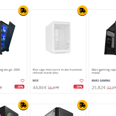
ng atx ge-2000
Nox caja mini torre m-atx hummer
Mars gaming caja
refresh mesh blnc
metal
NOX
MARS GAMING
44,86€
25,82€
- 20%
- 20%
2€
56,07€
32,2