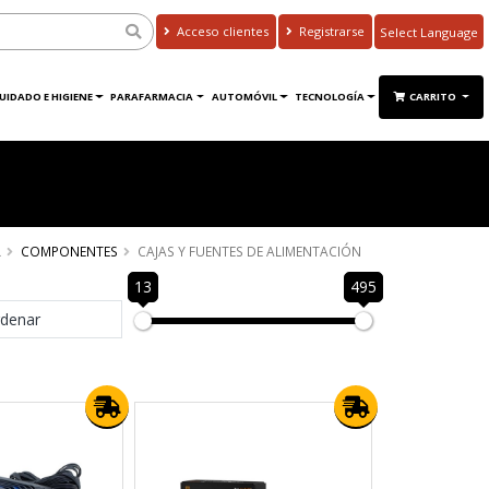
Acceso clientes
Registrarse
Powered by
Translate
UIDADO E HIGIENE
PARAFARMACIA
AUTOMÓVIL
TECNOLOGÍA
CARRITO
A
COMPONENTES
CAJAS Y FUENTES DE ALIMENTACIÓN
13
495
denar