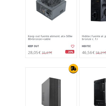
Keep out fuente aliment. atx-500w
Hiditec fuente al. 
80+bronze+cable
bronze c. f.r
KEEP OUT
HIDITEC
28,05€
46,56€
- 20%
35,07€
58,21€