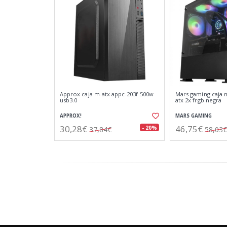
Approx caja m-atx appc-203f 500w
Mars gaming caja
usb3.0
atx 2x frgb negra
APPROX!
MARS GAMING
30,28€
46,75€
- 20%
37,84€
58,03€