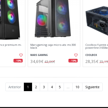
 mcz premium m-
Mars gaming caja micro-atx mc300
Coolbox fuente a
black
powerline3 650w
MARS GAMING
COOLBOX
34,69€
28,35€
- 19%
- 19%
43,06€
35,1
Anterior
1
2
3
4
5
…
10
Siguiente