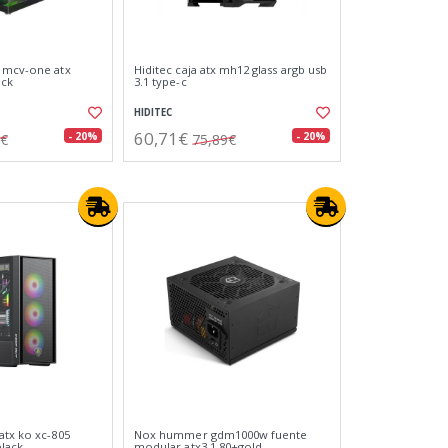
a mcv-one atx
Hiditec caja atx mh12 glass argb usb
ack
3.1 type-c
HIDITEC
60,71€
- 20%
- 20%
4€
75,89€
atx ko xc-805
Nox hummer gdm1000w fuente
lack
modular atx3.1 80+gold