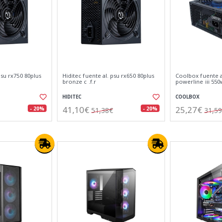
psu rx750 80plus
Hiditec fuente al. psu rx650 80plus
Coolbox fuente a
bronze c .f.r
powerline iii 550
HIDITEC
COOLBOX
41,10€
25,27€
- 20%
- 20%
51,38€
31,5