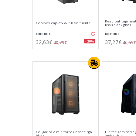
Keep out caja m-at
Coolbox caja atx a-850 sin fuente
usb3 black glass
COOLBOX
KEEP OUT
32,63€
37,27€
- 20%
40,79€
46,59€
Cougar caja miditorre uniface rgb
Hiditec semitorre 
black
argb usb-c