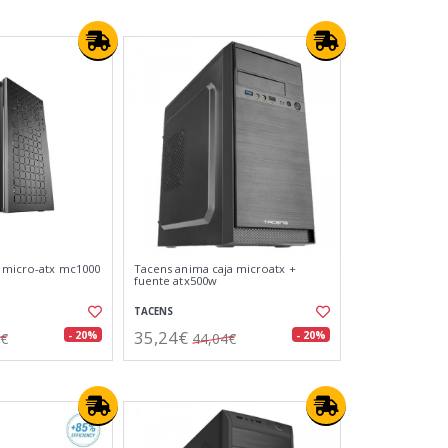
 micro-atx mc1000
Tacens anima caja microatx +
fuente atx500w
TACENS
35,24€
- 20%
- 20%
7€
44,04€