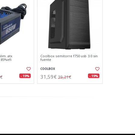
lim. atx
Coolbox semitorre f750 usb 3.0 sin
 85%efi
fuente
COOLBOX
31,59€
- 19%
- 19%
9€
39,21€