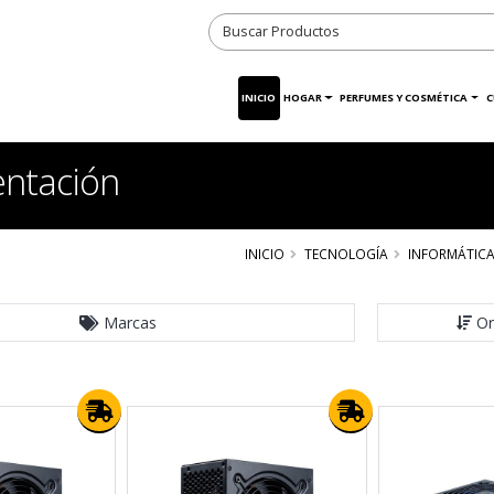
INICIO
HOGAR
PERFUMES Y COSMÉTICA
C
entación
INICIO
TECNOLOGÍA
INFORMÁTIC
Marcas
Or