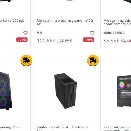
x ko xc-200 rgb
Msi caja micro-atx mag pano m100r
Mars gaming caj
pz
doble cámara bl
MSI
MARS GAMING
100,66€
55,55€
- 20%
- 20%
125,83€
69,4
gaming h1 air
Hiditec caja atx blok 3.0 + fuente
Keep out caja m-
500
mesh argb usb3 b