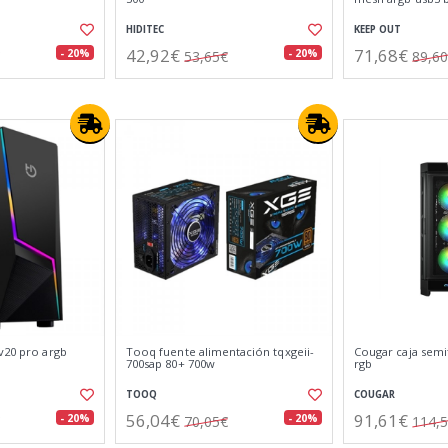
HIDITEC
KEEP OUT
42,92€
71,68€
- 20%
- 20%
53,65€
89,6
v20 pro argb
Tooq fuente alimentación tqxgeii-
Cougar caja semi
700sap 80+ 700w
rgb
TOOQ
COUGAR
56,04€
91,61€
- 20%
- 20%
70,05€
114,