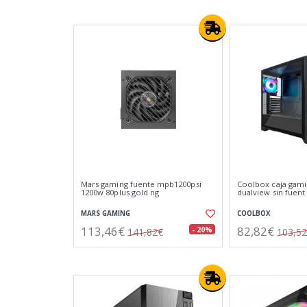
Mars gaming fuente mpb1200psi
Coolbox caja gami
1200w 80plus gold ng
dualview sin fuent
MARS GAMING
COOLBOX
113,46€
82,82€
- 20%
141,82€
103,5