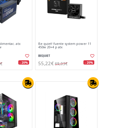
limentac. atx
Be quiet! fuente system power 11
w
450w 20+4 p atx
BEQUIET
55,22€
- 20%
- 20%
9€
69,03€