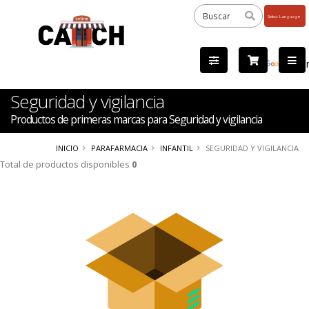
Powered
by
Tra
Seguridad y vigilancia
Productos de primeras marcas para Seguridad y vigilancia
INICIO
PARAFARMACIA
INFANTIL
SEGURIDAD Y VIGILANCIA
Total de productos disponibles
0