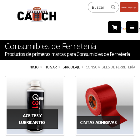
Powered
by
Tra
Consumibles de Ferretería
Productos de primeras marcas para Consumibles de Ferretería
INICIO
HOGAR
BRICOLAJE
CONSUMIBLES DE FERRETERÍA
ACEITES Y
LUBRICANTES
CINTAS ADHESIVAS