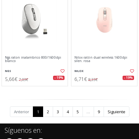
Ngs raton inalambrico 800/1600dpi
Nilox ratón dual wireless 1600dpi
blanco
silen. rosa
NGS
NILOX
5,66€
6,71€
- 19%
- 19%
7,03€
8,33€
Anterior
1
2
3
4
5
…
9
Siguiente
Síguenos en: