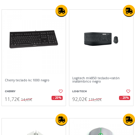
Logitech mk850 teclado+ratón
Cherry teclado kc 1000 negro
inalámbrico negro
CHERRY
LOGITECH
11,72€
92,02€
- 20%
- 20%
14,65€
115,02€