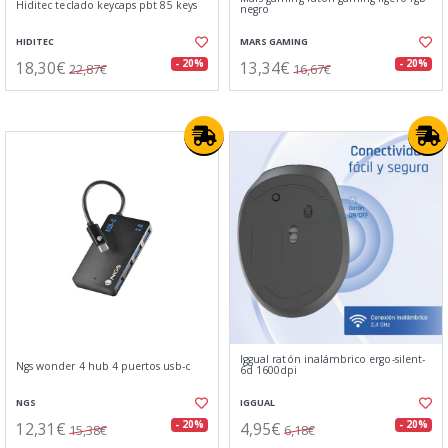
Hiditec teclado keycaps pbt 85 keys
negro
HIDITEC
MARS GAMING
18,30€
13,34€
- 20%
- 20%
22,87€
16,67€
Iggual ratón inalámbrico ergo-silent-
Ngs wonder 4 hub 4 puertos usb-c
6d 1600dpi
NGS
IGGUAL
12,31€
4,95€
- 20%
- 20%
15,38€
6,18€