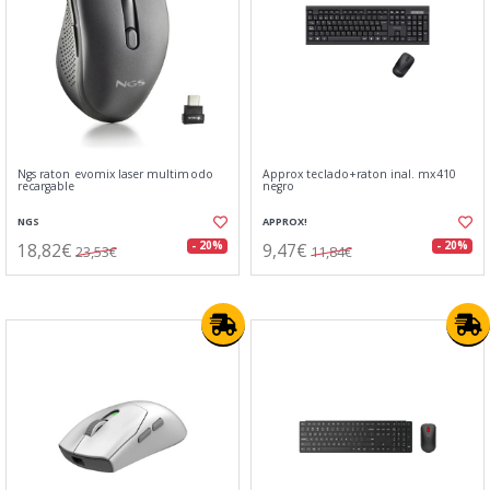
Ngs raton evomix laser multimodo
Approx teclado+raton inal. mx410
recargable
negro
NGS
APPROX!
18,82€
9,47€
- 20%
- 20%
23,53€
11,84€