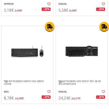
APPROX!
IGGUAL
3,18€
5,58€
- 20%
- 20%
3,98€
6,98€
Ngs kit teclado+ratón con cable
Iggual teclado con lector dni ck-id-
cocoa
dni smartcard
NGS
IGGUAL
8,78€
24,24€
- 20%
- 20%
10,98€
30,31€