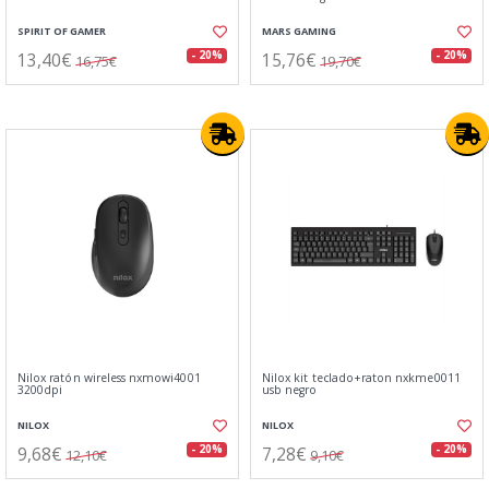
SPIRIT OF GAMER
MARS GAMING
13,40€
15,76€
- 20%
- 20%
16,75€
19,70€
Nilox ratón wireless nxmowi4001
Nilox kit teclado+raton nxkme0011
3200dpi
usb negro
NILOX
NILOX
9,68€
7,28€
- 20%
- 20%
12,10€
9,10€