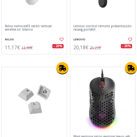
Nilox nxmoev03 ratón vertical
Lenovo control remoto presentación
wirelles sil. blanco
recarg.portátil
NILOX
LENOVO
11,17€
20,18€
- 20%
- 20%
13,96€
25,22€
Mars gaming raton gaming ligero rgb