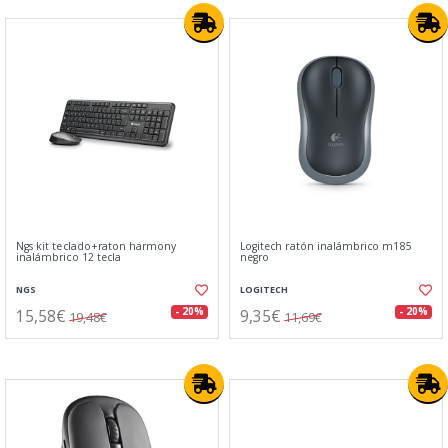
Ngs kit teclado+raton harmony
Logitech ratón inalámbrico m185
inalámbrico 12 tecla
negro
NGS
LOGITECH
15,58€
9,35€
- 20%
- 20%
19,48€
11,69€