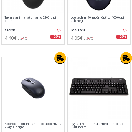
Tacens anima raton amg 3200 dpi
Logitech m90 ratón óptico 1000dpi
black
usb negro
TACENS
LOGITECH
4,40€
4,05€
- 20%
- 20%
5,51€
5,07€
Approx ratón inalámbrico appxm200
Iggual teclado multimedia ck-basic-
2.4ghz negro
120t negro