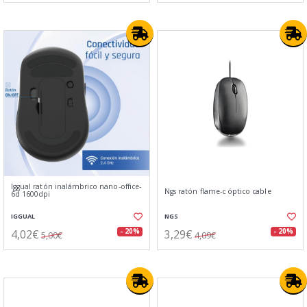
Iggual ratón inalámbrico nano-office-
Ngs ratón flame-c óptico cable
6d 1600dpi
IGGUAL
NGS
4,02€
3,29€
- 20%
- 20%
5,00€
4,09€