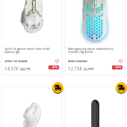
Spirit of gamer ratón elite m60
Mars gaming raton inalámbrico
blanco rgb
mmw3 79g white
SPIRIT OF GAMER
MARS GAMING
14,57€
12,73€
- 20%
- 20%
18,21€
15,91€