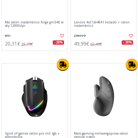
Msi ratón inalámbrico forge gm340 w
Lenovo 4x31s04841 teclado + raton
sky 12000dpi
inalambrico
MSI
LENOVO
20,31€
49,99€
- 20%
- 20%
25,39€
62,49€
Spirit of gamer ratón pro m3 rgb +
Mars gaming mmwergoprow raton
alfombrilla
vertical negro