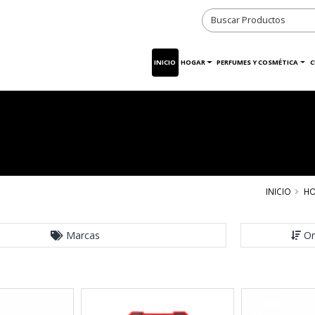
INICIO
HOGAR
PERFUMES Y COSMÉTICA
C
INICIO
H
Marcas
Or