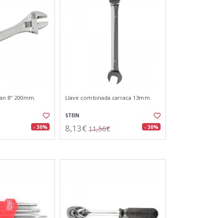
-van 8" 200mm.
Llave combinada carraca 13mm.
STEIN
8,13€
- 30%
- 30%
11,56€