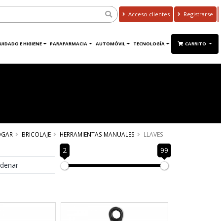
Acceso clientes
Registrarse
UIDADO E HIGIENE
PARAFARMACIA
AUTOMÓVIL
TECNOLOGÍA
CARRITO
OGAR
BRICOLAJE
HERRAMIENTAS MANUALES
LLAVES
2
99
denar