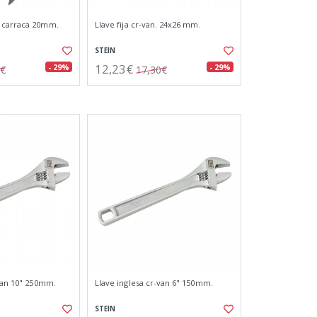
 carraca 20mm.
Llave fija cr-van. 24x26 mm.
STEIN
12,23€
- 29%
- 29%
7€
17,30€
-van 10" 250mm.
Llave inglesa cr-van 6" 150mm.
STEIN