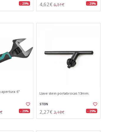
4,62€
- 29%
- 29%
6,51€
n apertura 6"
Llave stein portabrocas 13mm.
STEIN
2,27€
- 29%
- 29%
9€
3,18€