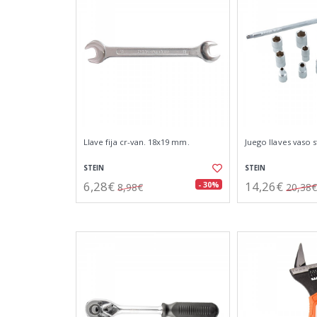
Llave fija cr-van. 18x19 mm.
Juego llaves vaso s
STEIN
STEIN
6,28€
14,26€
- 30%
8,98€
20,38€