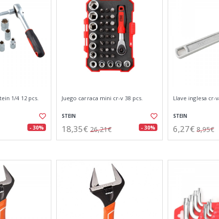
tein 1/4 12 pcs.
Juego carraca mini cr-v 38 pcs.
Llave inglesa cr
STEIN
STEIN
18,35€
6,27€
- 30%
- 30%
26,21€
8,95€