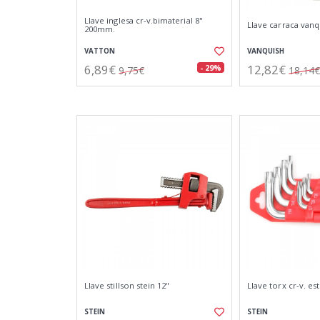
Llave inglesa cr-v.bimaterial 8"
Llave carraca vanq
200mm.
VATTON
VANQUISH
6,89€
12,82€
- 29%
9,75€
18,14€
Llave stillson stein 12"
Llave torx cr-v. es
STEIN
STEIN