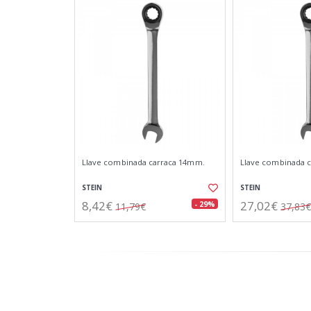
Llave combinada carraca 14mm.
Llave combinada 
STEIN
STEIN
8,42€
27,02€
- 29%
11,79€
37,83€