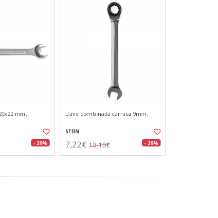
. 20x22 mm.
Llave combinada carraca 9mm.
STEIN
7,22€
- 29%
- 29%
10,10€