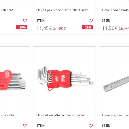
uish 1/4"
Llave fija es-acod.satin 18x 19mm
Llave combinada
STEIN
STEIN
11,45€
11,50€
- 29%
- 29%
16,20€
16,2
t.9p.corta
Llave allen p/bola cr-v.9p.larga
Llave inglesa cr
STEIN
STEIN