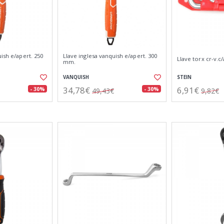
uish e/apert. 250
Llave inglesa vanquish e/apert. 300
Llave torx cr-v.c/
mm.
VANQUISH
STEIN
34,78€
6,91€
- 30%
- 30%
49,43€
9,82€