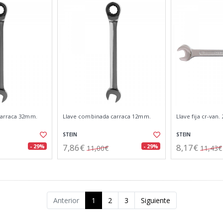
carraca 32mm.
Llave combinada carraca 12mm.
Llave fija cr-van
STEIN
STEIN
7,86€
8,17€
- 29%
- 29%
11,00€
11,43€
Anterior
1
2
3
Siguiente