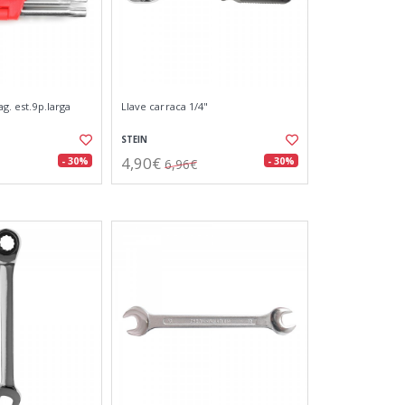
ag. est.9p.larga
Llave carraca 1/4"
STEIN
4,90€
- 30%
- 30%
6,96€