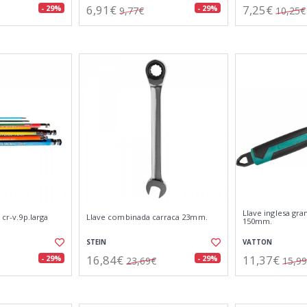
6,91€
7,25€
- 29%
- 29%
9,77€
10,25€
Llave inglesa gra
 cr-v.9p.larga
Llave combinada carraca 23mm.
150mm.
STEIN
VATTON
16,84€
11,37€
- 29%
- 29%
23,69€
15,9