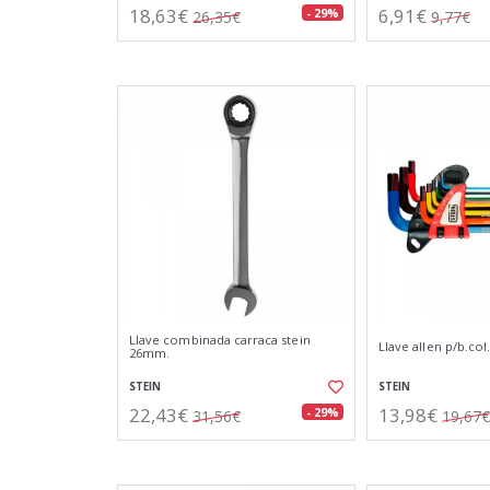
18,63€
6,91€
- 29%
26,35€
9,77€
Llave combinada carraca stein
Llave allen p/b.col.
26mm.
STEIN
STEIN
22,43€
13,98€
- 29%
31,56€
19,67€