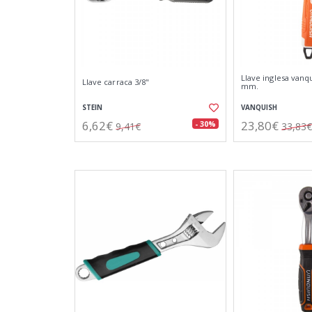
Llave inglesa vanq
Llave carraca 3/8"
mm.
STEIN
VANQUISH
6,62€
23,80€
- 30%
9,41€
33,83€