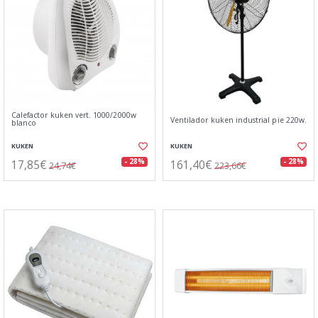
Calefactor kuken vert. 1000/2000w
Ventilador kuken industrial pie 220w.
blanco
KUKEN
KUKEN
17,85€
161,40€
- 28%
- 28%
24,74€
223,66€