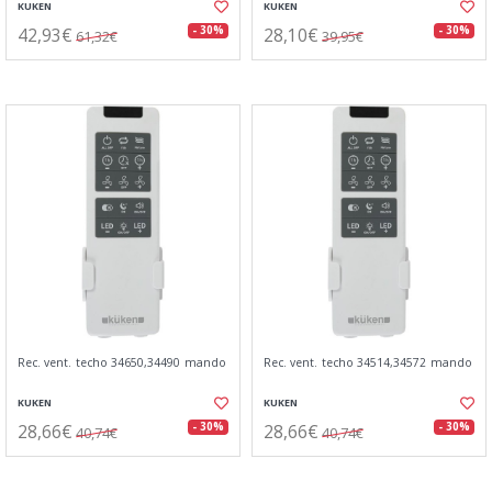
KUKEN
KUKEN
42,93€
28,10€
- 30%
- 30%
61,32€
39,95€
Rec. vent. techo 34650,34490 mando
Rec. vent. techo 34514,34572 mando
KUKEN
KUKEN
28,66€
28,66€
- 30%
- 30%
40,74€
40,74€