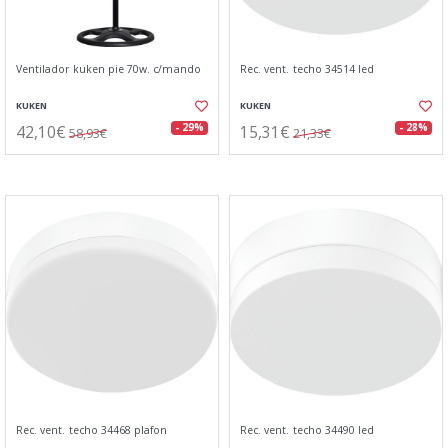
Ventilador kuken pie 70w. c/mando
Rec. vent. techo 34514 led
KUKEN
KUKEN
42,10€
15,31€
- 29%
- 28%
58,93€
21,33€
Rec. vent. techo 34468 plafon
Rec. vent. techo 34490 led