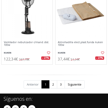
Ventilador nebulizador c/mand.dist.
Almohadilla elect.plast.funda kuken
100w
100w
KUKEN
KUKEN
122,34€
37,44€
- 27%
- 27%
167,78€
51,34€
Anterior
1
2
3
Siguiente
Síguenos en: