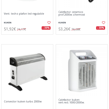
Calefactor ceramico
Vent. techo plafon led regulable
prof.2000w.c/termost
KUKEN
KUKEN
51,92€
53,26€
- 30%
- 30%
74,17€
76,08€
Calefactor kuken
Convector kuken turbo 2000w
vert.rect.1000/2000w.