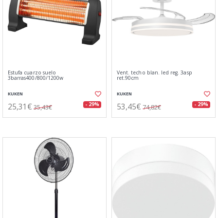
Estufa cuarzo suelo
Vent. techo blan. led reg. 3asp
3barras400/800/1200w
ret.90cm
KUKEN
KUKEN
25,31€
53,45€
- 29%
- 29%
35,43€
74,82€