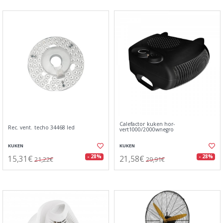
Calefactor kuken hor-
Rec. vent. techo 34468 led
vert1000/2000wnegro
KUKEN
KUKEN
15,31€
21,58€
- 28%
- 28%
21,22€
29,91€