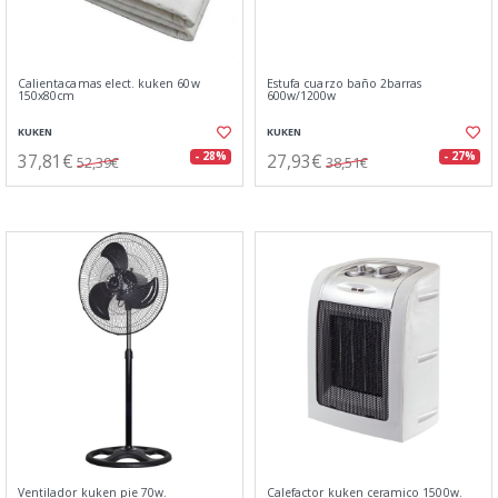
Calientacamas elect. kuken 60w
Estufa cuarzo baño 2barras
150x80cm
600w/1200w
KUKEN
KUKEN
37,81€
27,93€
- 28%
- 27%
52,39€
38,51€
Ventilador kuken pie 70w.
Calefactor kuken ceramico 1500w.