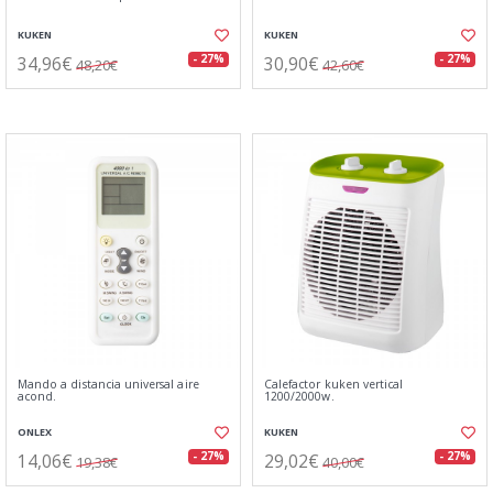
KUKEN
KUKEN
34,96€
30,90€
- 27%
- 27%
48,20€
42,60€
Mando a distancia universal aire
Calefactor kuken vertical
acond.
1200/2000w.
ONLEX
KUKEN
14,06€
29,02€
- 27%
- 27%
19,38€
40,00€