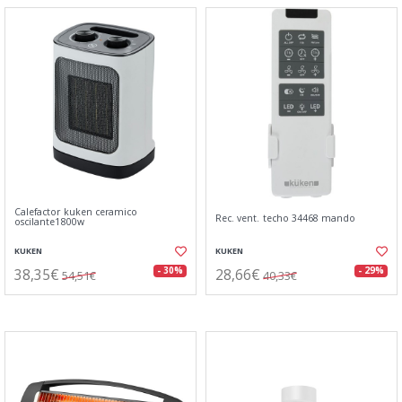
Calefactor kuken ceramico
Rec. vent. techo 34468 mando
oscilante1800w
KUKEN
KUKEN
38,35€
28,66€
- 30%
- 29%
54,51€
40,33€