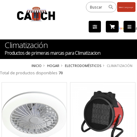
Powered
by
Tra
Climatización
Productos de primeras marcas para Climatizacion
INICIO
HOGAR
ELECTRODOMÉSTICOS
CLIMATIZACIÓN
Total de productos disponibles
70