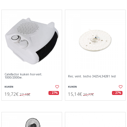
Calefactor kuken hor-vert.
Rec. vent. techo 34254,34281 led
1000/2000w.
KUKEN
KUKEN
19,72€
15,14€
- 27%
- 27%
27,18€
20,77€