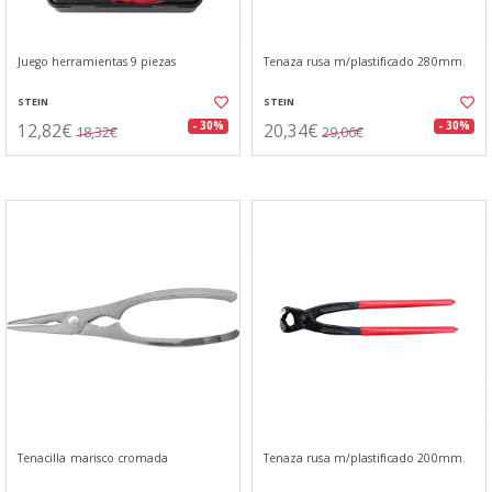
Juego herramientas 9 piezas
Tenaza rusa m/plastificado 280mm.
STEIN
STEIN
12,82€
20,34€
- 30%
- 30%
18,32€
29,06€
Tenacilla marisco cromada
Tenaza rusa m/plastificado 200mm.