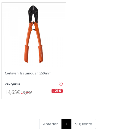
Cortavarillas vanquish 350mm.
VANQUISH
14,65€
- 26%
19,89€
Anterior
1
Siguiente