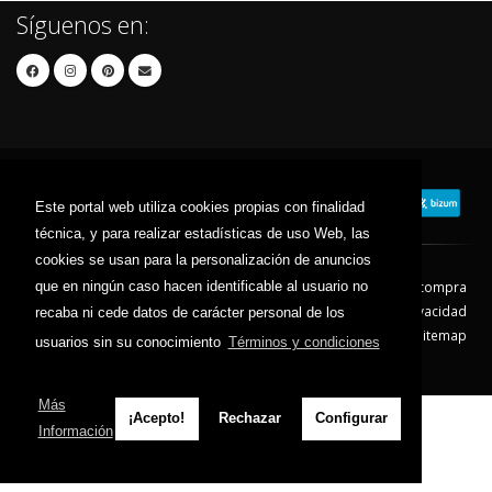
Síguenos en:
Este portal web utiliza cookies propias con finalidad
técnica, y para realizar estadísticas de uso Web, las
cookies se usan para la personalización de anuncios
que en ningún caso hacen identificable al usuario no
Contacto
Aviso Legal
Condiciones de compra
Política de envíos
Política de devolución
Política de Privacidad
recaba ni cede datos de carácter personal de los
Política de Cookies
Sitemap
usuarios sin su conocimiento
Términos y condiciones
© 2026 - Todos los derechos reservados.
Más
¡Acepto!
Rechazar
Configurar
Información