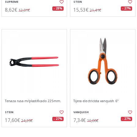
SUPREME
STEIN
8,62€
15,53€
- 28%
- 27%
12,01€
21,41€
Tenaza rusa m/plastificado 225mm.
Tijera electricista vanquish 6"
STEIN
VANQUISH
17,60€
7,34€
- 27%
- 27%
24,26€
10,06€