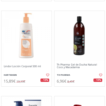
Th Pharma Gel de Ducha Natural
Lindor Loción Corporal 500 ml
Coco y Macadamia
HARTMANN
TH PHARMA
15,89€
6,96€
- 18%
- 18%
19,30€
8,45€