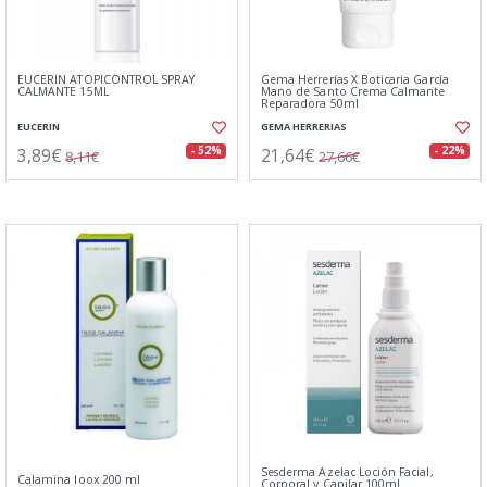
EUCERIN ATOPICONTROL SPRAY
Gema Herrerías X Boticaria García
CALMANTE 15ML
Mano de Santo Crema Calmante
Reparadora 50ml
EUCERIN
GEMA HERRERIAS
3,89€
21,64€
- 52%
- 22%
8,11€
27,66€
Sesderma Azelac Loción Facial,
Calamina Ioox 200 ml
Corporal y Capilar 100ml