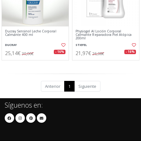
Ducray Sensinol Leche Corporal
Physiogel AI Loción Corporal
Calmante 400 ml
Calmante Reparadora Piel Atópica
200ml
DUCRAY
STIEFEL
25,14€
21,97€
- 16%
- 16%
30,06€
26,08€
Anterior
1
Siguiente
Síguenos en: