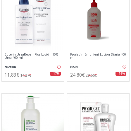
Eucerin UreaRepair Plus Loción 10%
Psorisdin Emollient Loción Diaria 400
Urea 400 ml
ml
EUCERIN
ISDIN
11,83€
24,80€
- 17%
- 16%
14,27€
29,66€