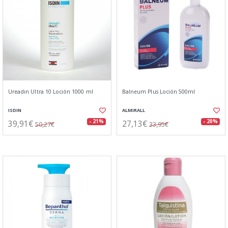
Ureadin Ultra 10 Loción 1000 ml
Balneum Plus Loción 500ml
ISDIN
ALMIRALL
39,91€
27,13€
- 21%
- 20%
50,27€
33,95€