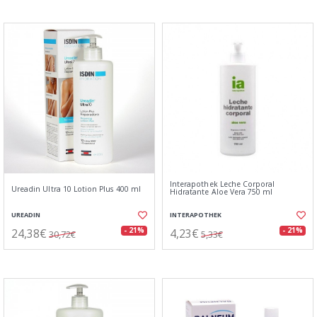
Interapothek Leche Corporal
Ureadin Ultra 10 Lotion Plus 400 ml
Hidratante Aloe Vera 750 ml
UREADIN
INTERAPOTHEK
24,38€
4,23€
- 21%
- 21%
30,72€
5,33€