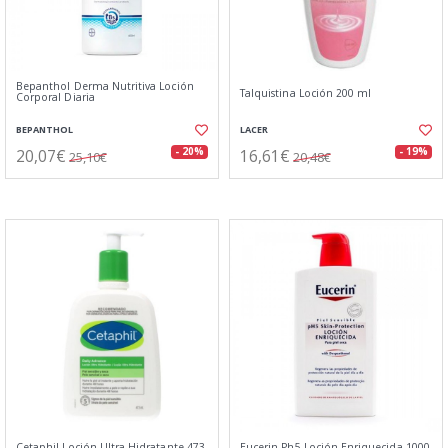
Bepanthol Derma Nutritiva Loción
Talquistina Loción 200 ml
Corporal Diaria
BEPANTHOL
LACER
20,07€
16,61€
- 20%
- 19%
25,10€
20,48€
Cetaphil Loción Ultra Hidratante 473
Eucerin Ph5 Loción Enriquecida 1000