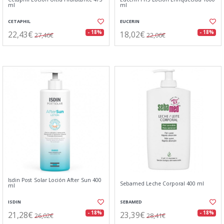
ml
ml
CETAPHIL
EUCERIN
22,43€
18,02€
- 18%
- 18%
27,46€
22,06€
Isdin Post Solar Loción After Sun 400
Sebamed Leche Corporal 400 ml
ml
ISDIN
SEBAMED
21,28€
23,39€
- 18%
- 18%
26,02€
28,41€