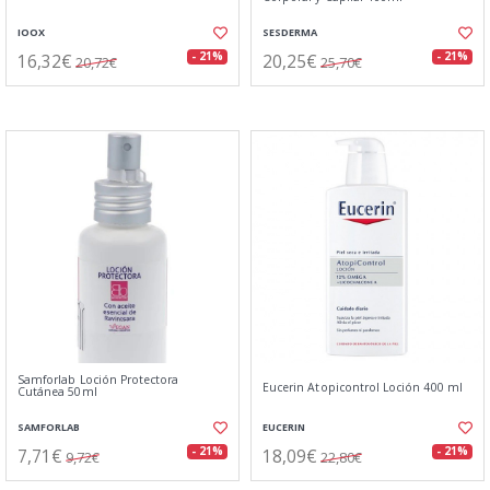
IOOX
SESDERMA
16,32€
20,25€
- 21%
- 21%
20,72€
25,70€
Samforlab Loción Protectora
Eucerin Atopicontrol Loción 400 ml
Cutánea 50ml
SAMFORLAB
EUCERIN
7,71€
18,09€
- 21%
- 21%
9,72€
22,80€