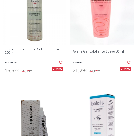
Eucerin Dermopure Gel Limpiador
Avene Gel Exfoliante Suave 50ml
200 ml
EUCERIN
AVÈNE
15,53€
21,29€
- 21%
- 21%
19,71€
27,02€