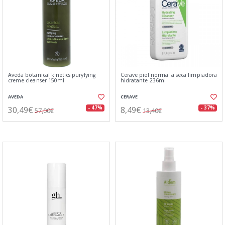
Aveda botanical kinetics puryfying
Cerave piel normal a seca limpiadora
creme cleanser 150ml
hidratante 236ml
AVEDA
CERAVE
30,49€
8,49€
- 47%
- 37%
57,00€
13,40€