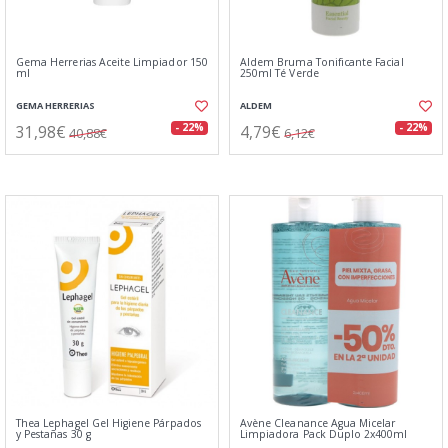
Gema Herrerias Aceite Limpiador 150
Aldem Bruma Tonificante Facial
ml
250ml Té Verde
GEMA HERRERIAS
ALDEM
31,98€
4,79€
- 22%
- 22%
40,88€
6,12€
Thea Lephagel Gel Higiene Párpados
Avène Cleanance Agua Micelar
y Pestañas 30 g
Limpiadora Pack Duplo 2x400ml