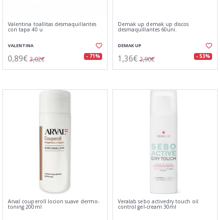
Valentina toallitas desmaquillantes
Demak up demak up discos
con tapa 40 u
desmaquillantes 60uni.
VALENTINA
DEMAK UP
0,89€
1,36€
- 71%
- 53%
3,02€
2,90€
Arval couperoll locion suave dermo-
Veralab sebo activedry touch oil
toning 200ml
control gel-cream 30ml