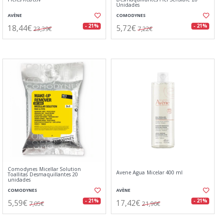
Unidades
AVÈNE
COMODYNES
18,44€
5,72€
- 21%
- 21%
23,39€
7,22€
Comodynes Micellar Solution
Avene Agua Micelar 400 ml
Toallitas Desmaquillantes 20
unidades
COMODYNES
AVÈNE
5,59€
17,42€
- 21%
- 21%
7,05€
21,96€