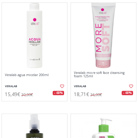
Veralab more soft face cleansing
Veralab agua micelar 200ml
foam 125ml
VERALAB
VERALAB
15,49€
18,71€
- 48%
- 48%
30,00€
36,00€