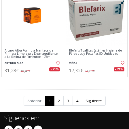
Arturo Alba Formula Manteca de
Blefarix Toallitas Estériles Higiene de
Primera Limpieza y Desmaquillante
Párpados y Pestañas 50 Unidades
a La Resina de Pimenton 125ml
ARTURO ALBA
VIÑAS
31,28€
17,32€
- 21%
- 21%
39,41€
21,82€
Anterior
1
2
3
4
Siguiente
Síguenos en: