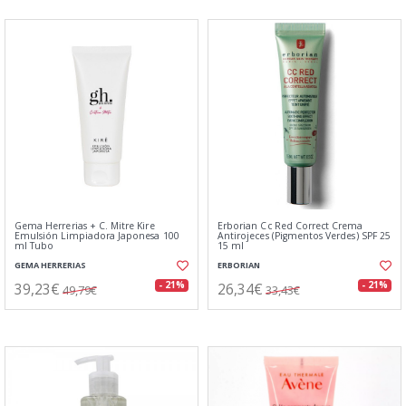
Gema Herrerias + C. Mitre Kire
Erborian Cc Red Correct Crema
Emulsión Limpiadora Japonesa 100
Antirojeces (Pigmentos Verdes) SPF 25
ml Tubo
15 ml
GEMA HERRERIAS
ERBORIAN
39,23€
26,34€
- 21%
- 21%
49,79€
33,43€