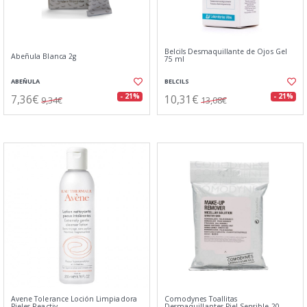
Belcils Desmaquillante de Ojos Gel
Abeñula Blanca 2g
75 ml
ABEÑULA
BELCILS
7,36€
10,31€
- 21%
- 21%
9,34€
13,08€
Avene Tolerance Loción Limpiadora
Comodynes Toallitas
Pieles Reactiv
Desmaquillantes Piel Sensible 20