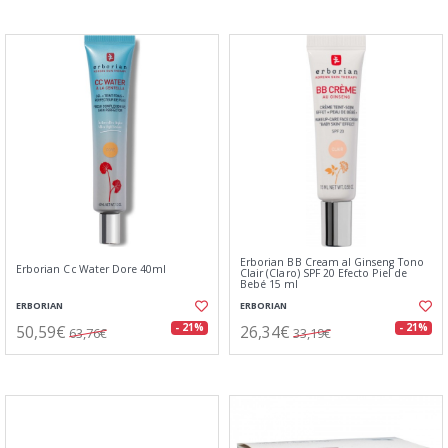
Erborian BB Cream al Ginseng Tono
Erborian Cc Water Dore 40ml
Clair (Claro) SPF 20 Efecto Piel de
Bebé 15 ml
ERBORIAN
ERBORIAN
50,59€
26,34€
- 21%
- 21%
63,76€
33,19€