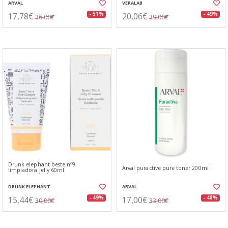
ARVAL
VERALAB
17,78€
20,06€
- 51%
- 49%
36,00€
39,00€
Drunk elephant beste nº9
Arval puractive pure toner 200ml
limpiadora jelly 60ml
DRUNK ELEPHANT
ARVAL
15,44€
17,00€
- 49%
- 48%
30,00€
33,00€