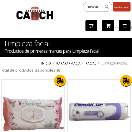
Powered
by
Tra
Limpieza facial
Productos de primeras marcas para Limpieza facial
INICIO
PARAFARMACIA
FACIAL
LIMPIEZA FACIAL
Total de productos disponibles
93