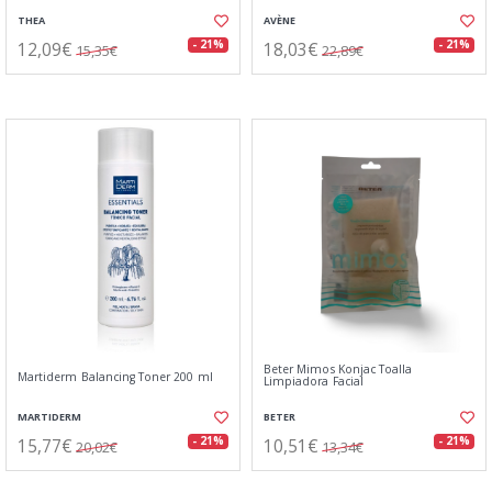
THEA
AVÈNE
12,09€
18,03€
- 21%
- 21%
15,35€
22,89€
Beter Mimos Konjac Toalla
Martiderm Balancing Toner 200 ml
Limpiadora Facial
MARTIDERM
BETER
15,77€
10,51€
- 21%
- 21%
20,02€
13,34€