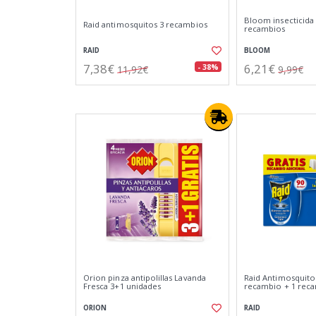
Bloom insecticida 
Raid antimosquitos 3 recambios
recambios
RAID
BLOOM
7,38€
6,21€
- 38%
11,92€
9,99€
Orion pinza antipolillas Lavanda
Raid Antimosquitos
Fresca 3+1 unidades
recambio + 1 rec
ORION
RAID