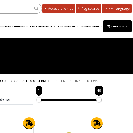
Acceso clientes
Registrarse
Powered by
Translate
UIDADO E HIGIENE
PARAFARMACIA
AUTOMÓVIL
TECNOLOGÍA
CARRITO
IO
HOGAR
DROGUERÍA
REPELENTES E INSECTICIDAS
1
48
denar