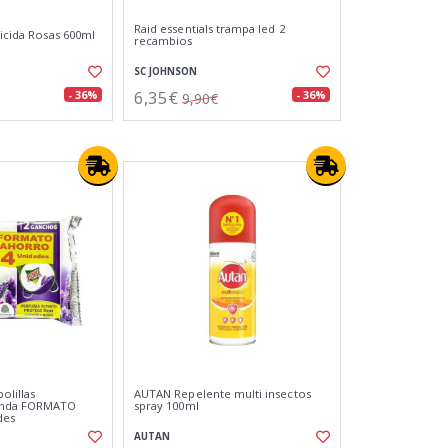
Raid essentials trampa led 2
ticida Rosas 600ml
recambios
SC JOHNSON
6,35€
- 36%
- 36%
9,90€
olillas
AUTAN Repelente multi insectos
anda FORMATO
spray 100ml
des
AUTAN