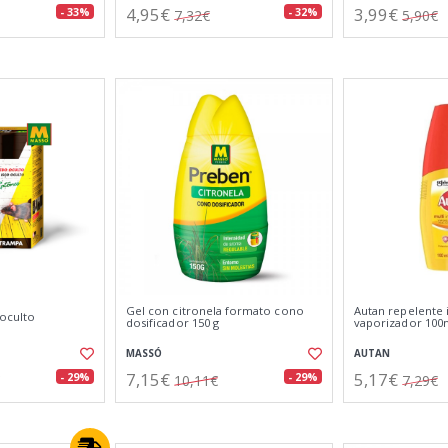
4,95€
3,99€
- 33%
- 32%
7,32€
5,90€
Gel con citronela formato cono
Autan repelente 
oculto
dosificador 150 g
vaporizador 100
MASSÓ
AUTAN
7,15€
5,17€
- 29%
- 29%
10,11€
7,29€