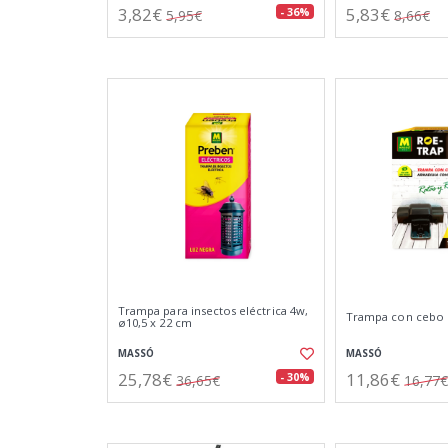
3,82€
5,83€
- 36%
5,95€
8,66€
Trampa para insectos eléctrica 4w,
Trampa con cebo 
ø10,5 x 22 cm
MASSÓ
MASSÓ
25,78€
11,86€
- 30%
36,65€
16,77€