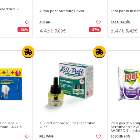
eléctrico 2
Autan post picaduras 25ml
Casa Jardin insec
AUTAN
CASA JARDÍN
4,43€
3,47€
- 38%
- 37%
7,00€
5,42€
 difusor + 1
Kill-Paff antimosquitos recambio
Polil gancho antip
ambio GRATIS
2uds
perfumador lav
AHORRO 4 unida
KILL PAFF
SC JOHNSON