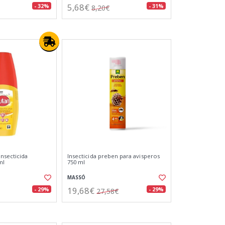
5,68€
- 32%
- 31%
8,20€
insecticida
Insecticida preben para avisperos
ml
750 ml
MASSÓ
19,68€
- 29%
- 29%
27,58€