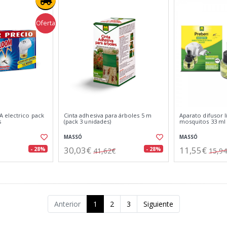
Oferta
 electrico pack
Cinta adhesiva para árboles 5 m
Aparato difusor l
s
(pack 3 unidades)
mosquitos 33 ml
MASSÓ
MASSÓ
30,03€
11,55€
- 28%
- 28%
41,62€
15,9
Anterior
1
2
3
Siguiente