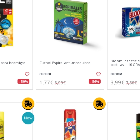
Bloom insectici
 para hormigas
Cuchol Espiral anti-mosquitos
pastillas + 10 GR
CUCHOL
BLOOM
1,77€
3,99€
- 59%
- 56%
3,99€
7,30€
New