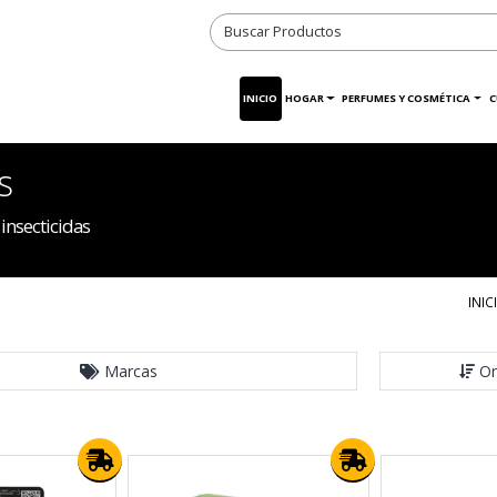
INICIO
HOGAR
PERFUMES Y COSMÉTICA
C
s
insecticidas
INIC
Marcas
Or