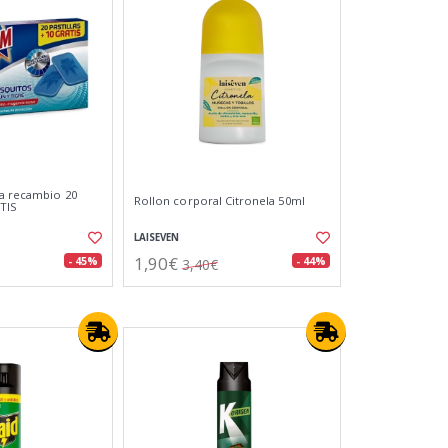
da recambio 20
Rollon corporal Citronela 50ml
ATIS
LAISEVEN
1,90€
- 45%
- 44%
3,40€