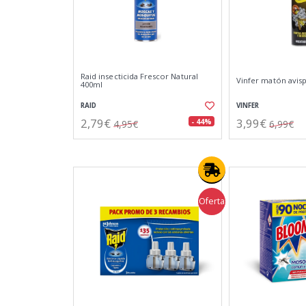
Raid insecticida Frescor Natural
Vinfer matón avisp
400ml
RAID
VINFER
2,79€
3,99€
- 44%
4,95€
6,99€
Oferta