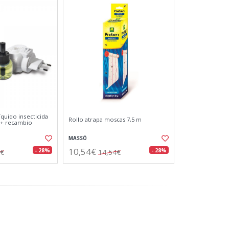
íquido insecticida
Rollo atrapa moscas 7,5 m
 + recambio
MASSÓ
10,54€
- 28%
- 28%
4€
14,54€