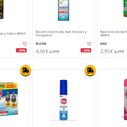
Bloom insecticida max moscas y
Raid insecticida 
as y nidos 400ml
mosquitos
400ml
BLOOM
RAID
4,06€
2,95€
- 43%
- 42%
6,99€
4,99€