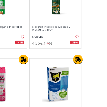
hogar e interiores
k-origen insecticida Moscas y
Mosquitos 600ml
K-ORIGEN
4,56€
- 41%
- 38%
7,40€