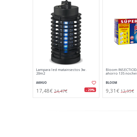
Lampara led matainsectos 3w.
Bloom INSECTICIDA
20m2
ahorro 135 noche
AKHUO
BLOOM
17,48€
9,31€
- 29%
24,47€
12,95€