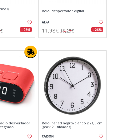
arma y
Reloj despertador digital
ALFA
11,98€
- 26%
- 26%
5€
16,25€
radio despertador
Reloj pared negro/blanco ø21,5 cm
ntegrado
(pack 2 unidades)
CAISON