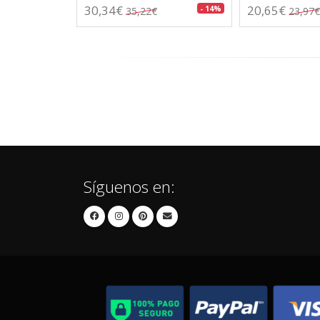
30,34€
20,65€
- 14%
35,22€
23,97€
Síguenos en: