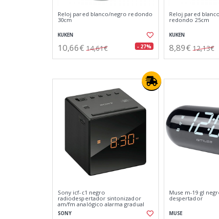
Reloj pared blanco/negro redondo
Reloj pared blan
30cm
redondo 25cm
KUKEN
KUKEN
10,66€
8,89€
- 27%
14,61€
12,13€
Sony icf-c1 negro
Muse m-19 gl negr
radiodespertador sintonizador
despertador
am/fm analógico alarma gradual
100mw de potencia
SONY
MUSE