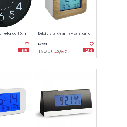
ro redondo 20cm
Reloj digital c/alarma y calendario
KUKEN
15,20€
- 28%
- 27%
20,95€