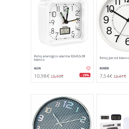
Reloj analogico alarma 82x82x38
Reloj pared blan
blanco
ALFA
KUKEN
10,98€
7,54€
- 29%
15,52€
10,61€