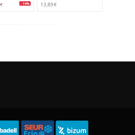
13,89€
- 14%
0€