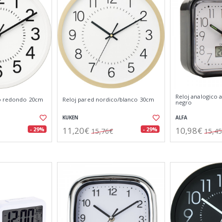
Reloj analogico 
co redondo 20cm
Reloj pared nordico/blanco 30cm
negro
KUKEN
ALFA
11,20€
10,98€
- 29%
- 29%
15,76€
15,4