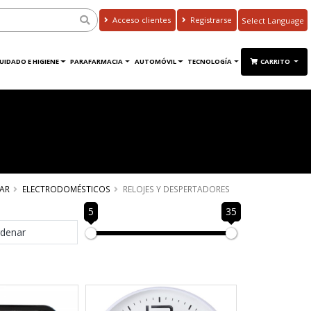
Acceso clientes
Registrarse
Powered by
Translate
UIDADO E HIGIENE
PARAFARMACIA
AUTOMÓVIL
TECNOLOGÍA
CARRITO
AR
ELECTRODOMÉSTICOS
RELOJES Y DESPERTADORES
5
35
denar