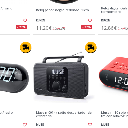
co/cromo
Reloj digital c/al
Reloj pared negro redondo 30cm
termometro
KUKEN
KUKEN
11,20€
12,86€
- 27%
- 27%
15,28€
17,4
o / radio
Muse m091r / radio despertador de
Muse m-10 rojo 
estantería
fm con altavoz i
MUSE
MUSE