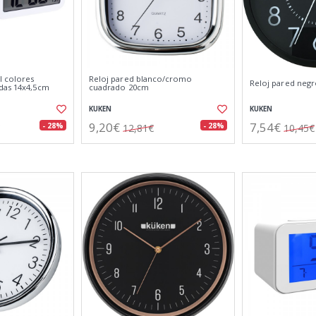
l colores
Reloj pared blanco/cromo
Reloj pared neg
das 14x4,5cm
cuadrado 20cm
KUKEN
KUKEN
9,20€
7,54€
- 28%
- 28%
12,81€
10,45€