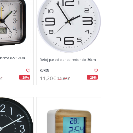
alarma 82x82x38
Reloj pared blanco redondo 30cm
KUKEN
11,20€
- 29%
- 29%
5€
15,68€