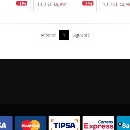
34,25€
13,70€
- 14%
- 14%
39,75€
15,9
Anterior
1
Siguiente