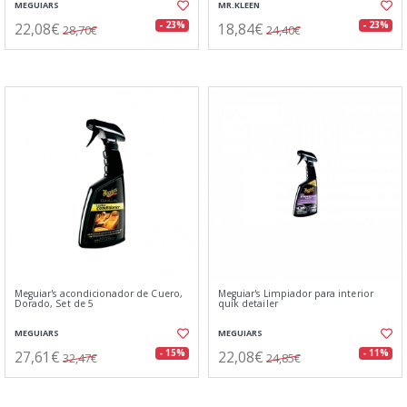
MEGUIARS
MR.KLEEN
22,08€
18,84€
- 23%
- 23%
28,70€
24,40€
Meguiar's acondicionador de Cuero,
Meguiar's Limpiador para interior
Dorado, Set de 5
quik detailer
MEGUIARS
MEGUIARS
27,61€
22,08€
- 15%
- 11%
32,47€
24,85€