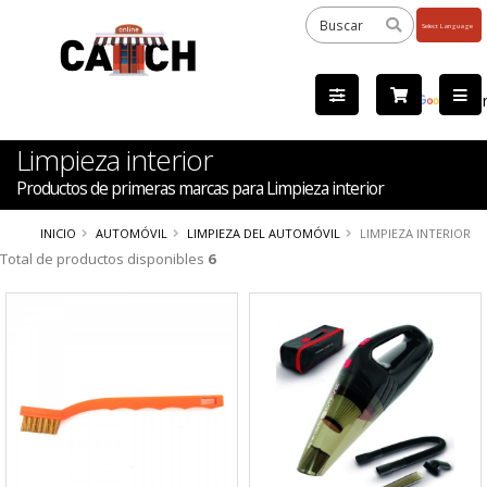
Powered
by
Tra
Limpieza interior
Productos de primeras marcas para Limpieza interior
INICIO
AUTOMÓVIL
LIMPIEZA DEL AUTOMÓVIL
LIMPIEZA INTERIOR
Total de productos disponibles
6