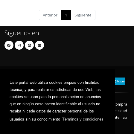
Anterior
1
Siguiente
Síguenos en:
Este portal web utiliza cookies propias con finalidad
técnica, y para realizar estadísticas de uso Web, las
cookies se usan para la personalización de anuncios
que en ningún caso hacen identificable al usuario no
Contacto
Aviso Legal
Condiciones de compra
Política de envíos
Política de devolución
Política de Privacidad
recaba ni cede datos de carácter personal de los
Política de Cookies
Sitemap
usuarios sin su conocimiento
Términos y condiciones
© 2026 - Todos los derechos reservados.