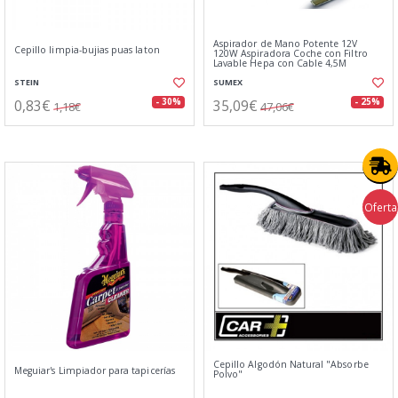
Aspirador de Mano Potente 12V
Cepillo limpia-bujias puas laton
120W Aspiradora Coche con Filtro
Lavable Hepa con Cable 4,5M
STEIN
SUMEX
0,83€
35,09€
- 30%
- 25%
1,18€
47,06€
Oferta
Cepillo Algodón Natural "Absorbe
Meguiar's Limpiador para tapicerías
Polvo"