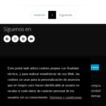
Anterior
1
Siguiente
Síguenos en:
Este portal web utiliza cookies propias con finalidad
técnica, y para realizar estadísticas de uso Web, las
cookies se usan para la personalización de anuncios
que en ningún caso hacen identificable al usuario no
Contacto
Aviso Legal
Condiciones de compra
Política de envíos
Política de devolución
Política de Privacidad
recaba ni cede datos de carácter personal de los
Política de Cookies
Sitemap
usuarios sin su conocimiento
Términos y condiciones
© 2026 - Todos los derechos reservados.