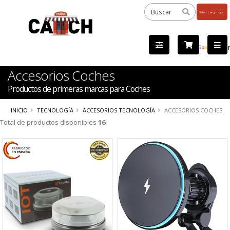
Powered
by
Tra
Accesorios Coches
Productos de primeras marcas para Coches
INICIO
TECNOLOGÍA
ACCESORIOS TECNOLOGÍA
ACCESORIOS COCHES
Total de productos disponibles
16