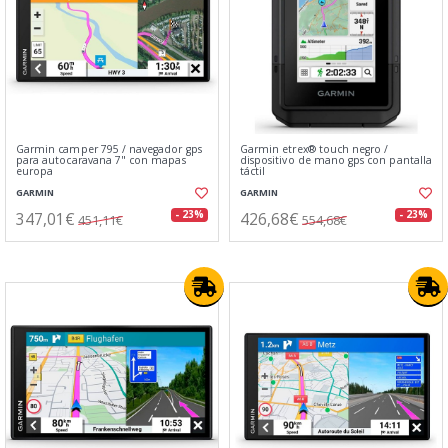
Garmin camper 795 / navegador gps
Garmin etrex® touch negro /
para autocaravana 7" con mapas
dispositivo de mano gps con pantalla
europa
táctil
GARMIN
GARMIN
347,01€
426,68€
- 23%
- 23%
451,11€
554,68€