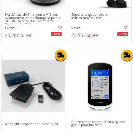
BALIZA Luz de Emergencia V16 con
Soporte cargador coche
Geolocalización Homologada por la
inalam.magnet.15w
DGT Baliza V16 SIM Incorporada
Clasificación IP-54
SUMEX
ONLEX
40,28€
22,55€
- 56%
- 27%
91,16€
30,92€
Garmin edge explore 2 / navegador
Warnlight cargador doble usb / 2m
gps 3" para bicicleta