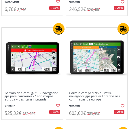
WARNLIGHT
GARMIN
6,76€
246,52€
- 23%
- 23%
8,79€
320,48€
Garmin dezlcam lgv710 / navegador
Garmin camper 895 eu mt-s /
gps para camiones 7" con mapas
navegador gps para autocaravanas
europa y dashcam integrada
con mapas de europa
GARMIN
GARMIN
525,32€
603,02€
- 23%
- 23%
682,92€
783,93€