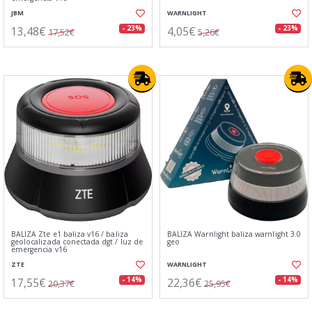
JBM
WARNLIGHT
13,48€
4,05€
- 23%
- 23%
17,52€
5,26€
BALIZA Zte e1 baliza v16 / baliza
BALIZA Warnlight baliza warnlight 3.0
geolocalizada conectada dgt / luz de
geo
emergencia v16
ZTE
WARNLIGHT
17,55€
22,36€
- 14%
- 14%
20,37€
25,95€