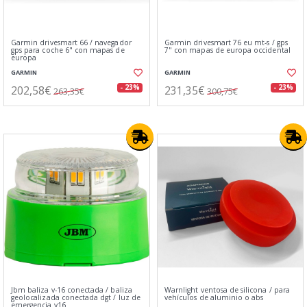
Garmin drivesmart 66 / navegador
Garmin drivesmart 76 eu mt-s / gps
gps para coche 6" con mapas de
7" con mapas de europa occidental
europa
GARMIN
GARMIN
202,58€
231,35€
- 23%
- 23%
263,35€
300,75€
Jbm baliza v-16 conectada / baliza
Warnlight ventosa de silicona / para
geolocalizada conectada dgt / luz de
vehículos de aluminio o abs
emergencia v16