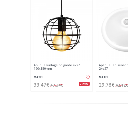
Aplique vintage colgante e-27
Aplique led sensor
190x150mm
2xe27
MATEL
MATEL
33,47€
29,78€
- 29%
47,34€
42,12€