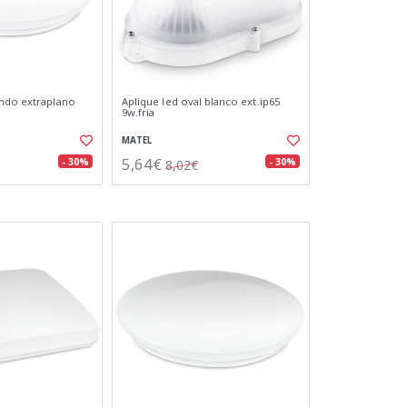
ondo extraplano
Aplique led oval blanco ext.ip65
9w.fria
MATEL
5,64€
- 30%
- 30%
8,02€