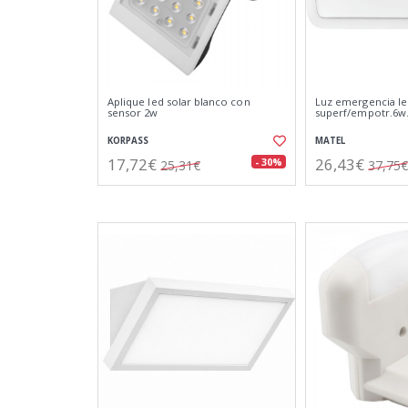
Aplique led solar blanco con
Luz emergencia l
sensor 2w
superf/empotr.6w
KORPASS
MATEL
17,72€
26,43€
- 30%
25,31€
37,75€