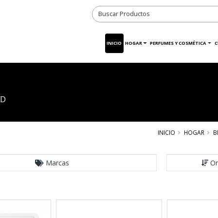
INICIO
HOGAR
PERFUMES Y COSMÉTICA
C
ED
INICIO
HOGAR
B
Marcas
Or