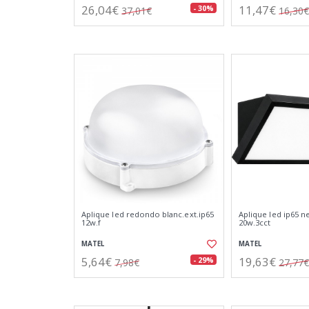
26,04€
11,47€
- 30%
37,01€
16,30€
Aplique led redondo blanc.ext.ip65
Aplique led ip65 
12w.f
20w.3cct
MATEL
MATEL
5,64€
19,63€
- 29%
7,98€
27,77€