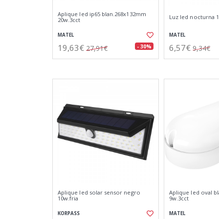
Aplique led ip65 blan.268x132mm
Luz led nocturna 1
20w.3cct
MATEL
MATEL
19,63€
6,57€
- 30%
27,91€
9,34€
Aplique led solar sensor negro
Aplique led oval b
10w.fria
9w.3cct
KORPASS
MATEL