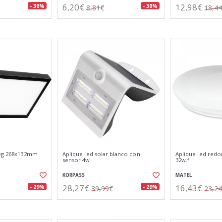
6,20€
12,98€
- 30%
- 30%
8,81€
18,4
neg.268x132mm
Aplique led solar blanco con
Aplique led red
sensor 4w
32w.f
KORPASS
MATEL
28,27€
16,43€
- 29%
- 29%
39,99€
23,2