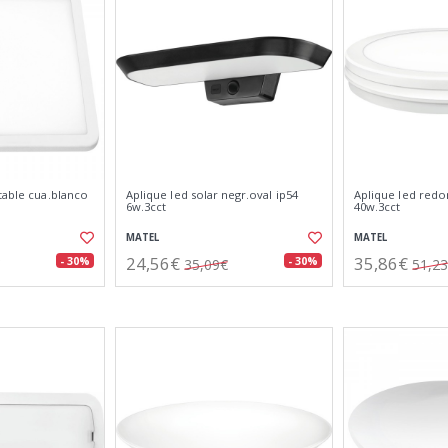
table cua.blanco
Aplique led solar negr.oval ip54
Aplique led redo
6w.3cct
40w.3cct
MATEL
MATEL
24,56€
35,86€
- 30%
- 30%
35,09€
51,2