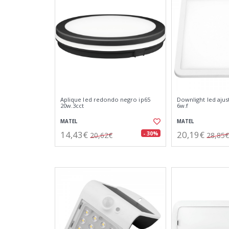
Aplique led redondo negro ip65
Downlight led ajus
20w.3cct
6w.f
MATEL
MATEL
14,43€
20,19€
- 30%
20,62€
28,85€