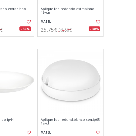
rado extraplano
Aplique led redondo extraplano
48w.n
MATEL
25,75€
- 30%
- 30%
2€
36,60€
ndo ip44
Aplique led redond.blanco sen.ip65
12w.f
MATEL