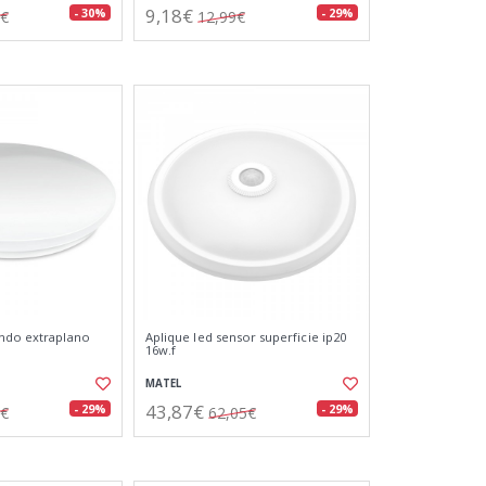
9,18€
- 30%
- 29%
4€
12,99€
ondo extraplano
Aplique led sensor superficie ip20
16w.f
MATEL
43,87€
- 29%
- 29%
4€
62,05€