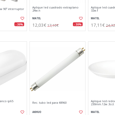
Aplique led cuadrado extraplano
Aplique led cuad
w 90º interruptor
24w.n
32w.f
MATEL
MATEL
12,03€
17,11€
- 30%
- 30%
17,10€
24,3
lanco ip65
Aplique led redo
Rec. tubo led para 48960
230mm.12w.3cct
AKHUO
MATEL