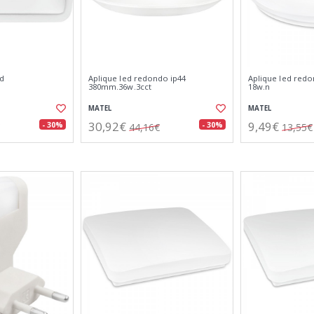
ed
Aplique led redondo ip44
Aplique led red
.
380mm.36w.3cct
18w.n
MATEL
MATEL
30,92€
9,49€
- 30%
- 30%
44,16€
13,55€