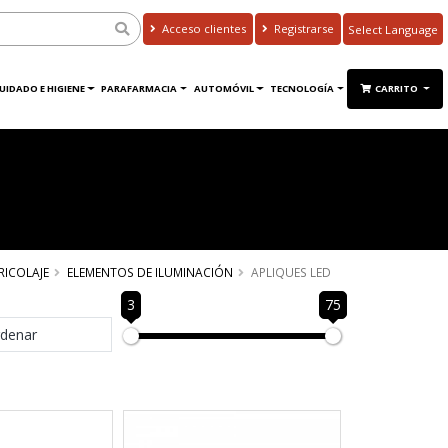
Acceso clientes
Registrarse
Powered by
Translate
UIDADO E HIGIENE
PARAFARMACIA
AUTOMÓVIL
TECNOLOGÍA
CARRITO
RICOLAJE
ELEMENTOS DE ILUMINACIÓN
APLIQUES LED
3
75
denar