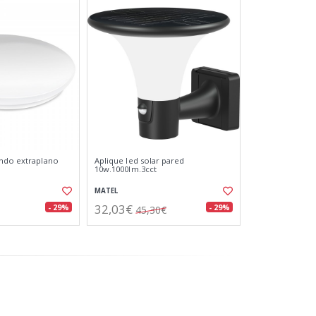
ondo extraplano
Aplique led solar pared
10w.1000lm.3cct
MATEL
32,03€
- 29%
- 29%
45,30€