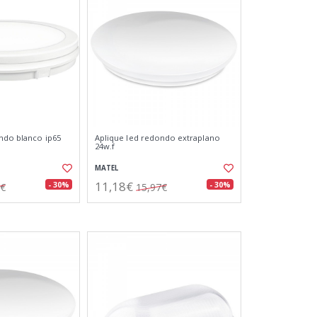
ndo blanco ip65
Aplique led redondo extraplano
24w.f
MATEL
11,18€
- 30%
- 30%
3€
15,97€