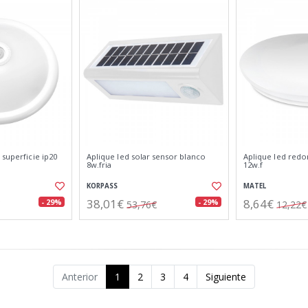
 superficie ip20
Aplique led solar sensor blanco
Aplique led red
8w.fria
12w.f
KORPASS
MATEL
38,01€
8,64€
- 29%
- 29%
53,76€
12,22€
Anterior
1
2
3
4
Siguiente