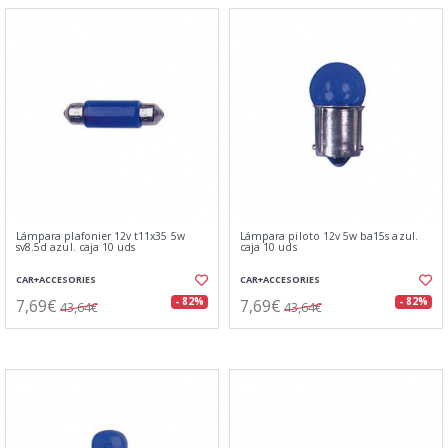
Lámpara plafonier 12v t11x35 5w
Lámpara piloto 12v 5w ba15s azul.
sv8.5d azul. caja 10 uds
caja 10 uds
CAR+ACCESORIES
CAR+ACCESORIES
7,69€
7,69€
- 82%
- 82%
43,64€
43,64€