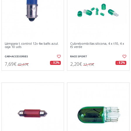
Lámpara t.control 12v 4w ba9s azul.
Cubrebombillas silicona, 4 x t10, 4 x
caja 10 uds
t5 verde
CAR+ACCESORIES
RACE SPORT
7,69€
2,20€
- 82%
- 82%
42,67€
12,15€