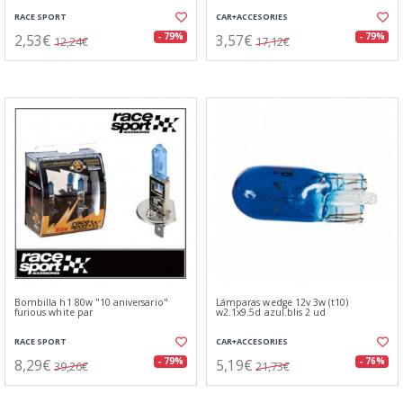
RACE SPORT
CAR+ACCESORIES
2,53€
3,57€
- 79%
- 79%
12,24€
17,12€
Bombilla h1 80w "10 aniversario"
Lámparas wedge 12v 3w (t10)
furious white par
w2.1x9.5d azul.blis 2 ud
RACE SPORT
CAR+ACCESORIES
8,29€
5,19€
- 79%
- 76%
39,26€
21,73€