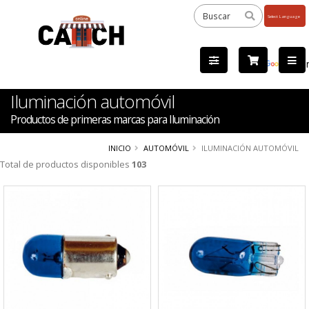
Powered
by
Tra
Iluminación automóvil
Productos de primeras marcas para Iluminación
INICIO
AUTOMÓVIL
ILUMINACIÓN AUTOMÓVIL
Total de productos disponibles
103