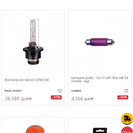
Lámpara plafo. 12v t11x41 10w sv8.5d
Bombilla de Xenon OEM D4C
violeta. caja
RACE SPORT
SUMEX
28,58€
4,36€
- 61%
- 56%
72,91€
9,97€
Oferta