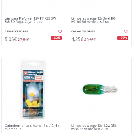
Lámpara Plafonier 12V T11X35 5W
Lámparas wedge 12v 3w (t10)
Sv8.5D Roja. Caja 10 uds
w2.1x9.5d verde.blis 2 ud
CAR+ACCESORIES
CAR+ACCESORIES
5,05€
4,25€
- 82%
- 79%
27,81€
20,63€
Cubrebombillas silicona, 4 x t10, 4 x
Lámparas wedge 12v 1.2w (t5)
t5 amarillo
w2x4.6d verde.blist 2 ud