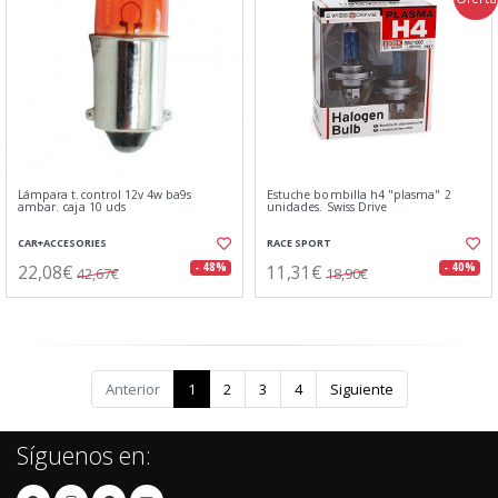
Lámpara t.control 12v 4w ba9s
Estuche bombilla h4 "plasma" 2
ambar. caja 10 uds
unidades. Swiss Drive
CAR+ACCESORIES
RACE SPORT
22,08€
11,31€
- 48%
- 40%
42,67€
18,90€
Anterior
1
2
3
4
Siguiente
Síguenos en: