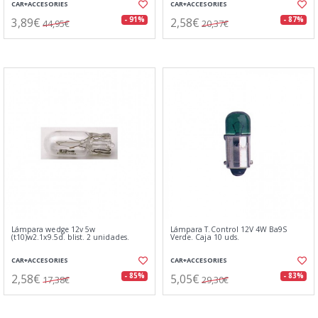
CAR+ACCESORIES
CAR+ACCESORIES
3,89€
2,58€
- 91%
- 87%
44,95€
20,37€
Lámpara wedge 12v 5w
Lámpara T.Control 12V 4W Ba9S
(t10)w2.1x9.5d. blist. 2 unidades.
Verde. Caja 10 uds.
CAR+ACCESORIES
CAR+ACCESORIES
2,58€
5,05€
- 85%
- 83%
17,38€
29,30€