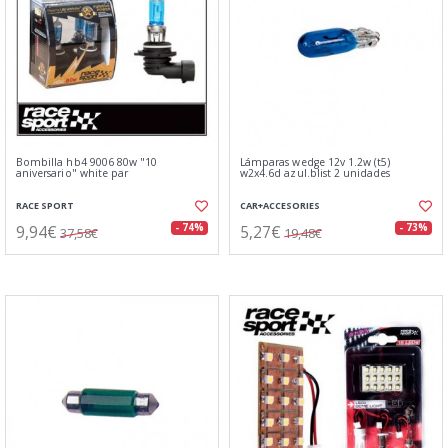
Bombilla hb4 9006 80w "10
Lámparas wedge 12v 1.2w (t5)
aniversario" white par
w2x4.6d azul.blist 2 unidades
RACE SPORT
CAR+ACCESORIES
9,94€
5,27€
- 74%
- 73%
37,58€
19,48€