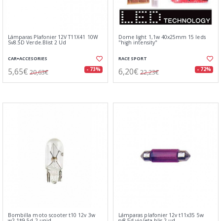
Lámparas Plafonier 12V T11X41 10W
Dome light 1,1w 40x25mm 15 leds
Sv8.5D Verde.Blist 2 Ud
"high intensity"
CAR+ACCESORIES
RACE SPORT
5,65€
6,20€
- 73%
- 72%
20,63€
22,23€
Bombilla moto scooter t10 12v 3w
Lámparas plafonier 12v t11x35 5w
w2.1*9.5d 2 unid.
sv8.5d violeta.blis 2 ud