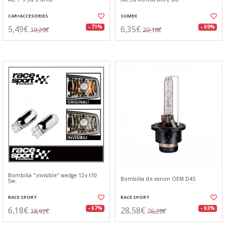
CAR+ACCESORIES
SUMEX
5,49€
6,35€
- 71%
- 69%
19,26€
20,18€
Bombilla "invisible" wedge 12v t10
Bombilla de xenon OEM D4S
5w.
RACE SPORT
RACE SPORT
6,18€
28,58€
- 67%
- 63%
18,92€
76,28€