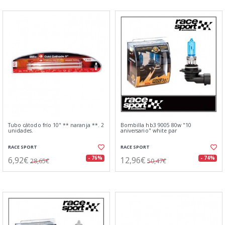
Tubo cátodo frío 10" ** naranja **. 2
Bombilla hb3 9005 80w "10
unidades.
aniversario" white par
RACE SPORT
RACE SPORT
6,92€
12,96€
- 76%
- 74%
28,65€
50,47€