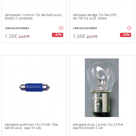
Lámparas t.control 12v 4w ba9s azul.
Lámpara wedge 12v 5w (t10)
blister 2 unidades.
w2.1x9.5d azul. blister
CAR+ACCESORIES
CAR+ACCESORIES
1,56€
1,56€
- 93%
- 92%
20,81€
20,07€
Lámpara plafonier 12v t11x41 10w
Lámpara stop 2 polos 12v 21/5w
sv8.5d azul. caja 10 uds.
bay15d.blister 2 ud