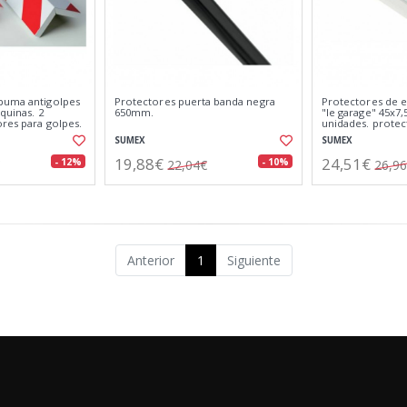
puma antigolpes
Protectores puerta banda negra
Protectores de 
quinas. 2
650mm.
"le garage" 45x7,
res para golpes.
unidades. protec
pared.
SUMEX
SUMEX
19,88€
24,51€
- 12%
- 10%
22,04€
26,9
Anterior
1
Siguiente