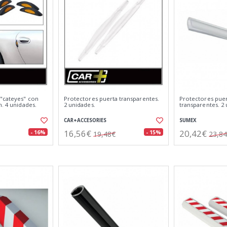
 "cateyes" con
Protectores puerta transparentes.
Protectores pue
m. 4 unidades.
2 unidades.
transparentes. 2 
CAR+ACCESORIES
SUMEX
16,56€
20,42€
- 16%
- 15%
19,48€
23,8