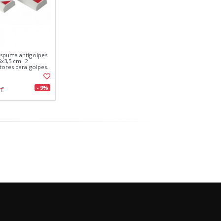
espuma antigolpes
5x3,5 cm. 2
tores para golpes.
- 9%
6€