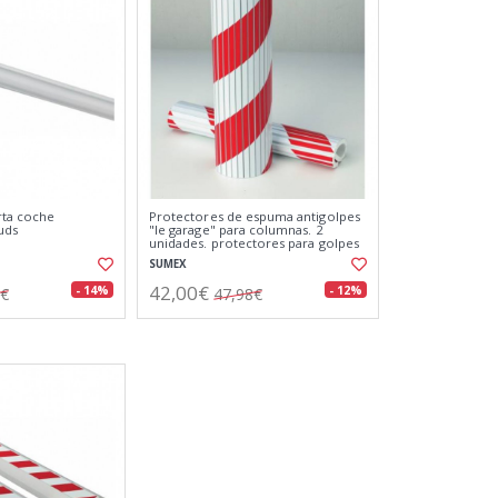
rta coche
Protectores de espuma antigolpes
uds
"le garage" para columnas. 2
unidades. protectores para golpes
SUMEX
42,00€
- 14%
- 12%
4€
47,98€