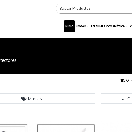
INICIO
HOGAR
PERFUMES Y COSMÉTICA
C
tectores
INICIO
Marcas
Or