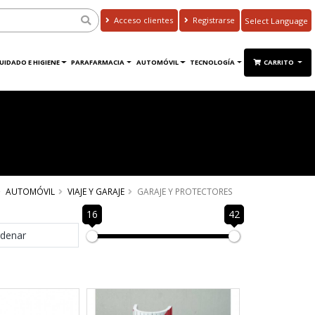
Acceso clientes
Registrarse
Powered by
Translate
UIDADO E HIGIENE
PARAFARMACIA
AUTOMÓVIL
TECNOLOGÍA
CARRITO
AUTOMÓVIL
VIAJE Y GARAJE
GARAJE Y PROTECTORES
16
42
denar