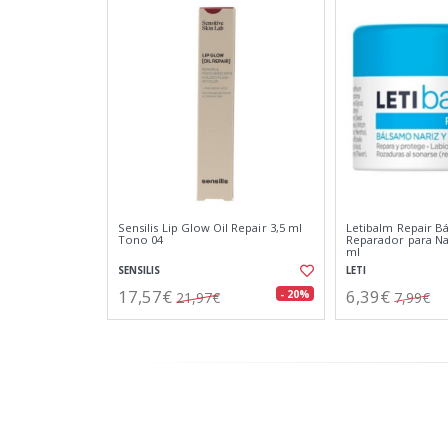
Sensilis Lip Glow Oil Repair 3,5 ml
Letibalm Repair B
Tono 04
Reparador para Nar
ml
SENSILIS
LETI
17,57€
6,39€
- 20%
21,97€
7,99€