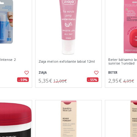
 Intense 2
Beter bálsamo la
Ziaja melon exfoliante labial 12ml
sunrise 1unidad
ZIAJA
BETER
5,35€
2,95€
- 59%
- 55%
12,00€
4,95€