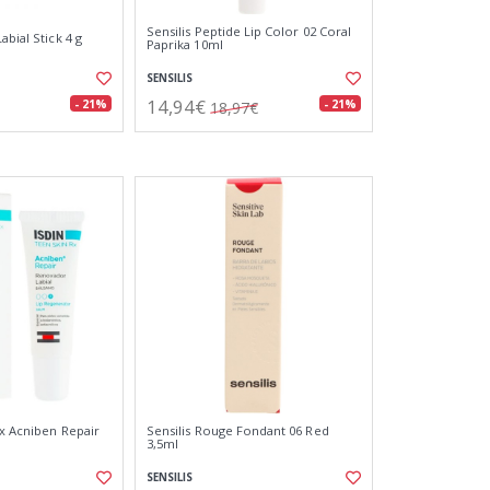
Sensilis Peptide Lip Color 02 Coral
abial Stick 4 g
Paprika 10ml
SENSILIS
14,94€
- 21%
- 21%
18,97€
Rx Acniben Repair
Sensilis Rouge Fondant 06 Red
3,5ml
SENSILIS