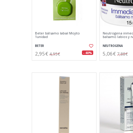
Beter bálsamo labial Mojito
Neutrogena inmedi
1unidad
balsamo labios y n
BETER
NEUTROGENA
2,95€
5,06€
- 40%
4,95€
7,88€