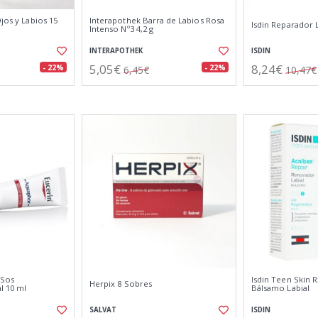
Ojos y Labios 15
Interapothek Barra de Labios Rosa
Isdin Reparador L
Intenso Nº3 4,2 g
INTERAPOTHEK
ISDIN
5,05€
8,24€
- 22%
- 22%
6,45€
10,47€
 Sos
Isdin Teen Skin 
Herpix 8 Sobres
l 10 ml
Bálsamo Labial
SALVAT
ISDIN