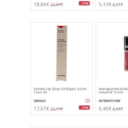
18,66€
5,13€
- 21%
23,69€
6,51€
Sensilis Lip Glow Oil Repair 3,5 ml
Interapothek Brill
Tono 05
Velvet Nº 5 3 ml
SENSILIS
INTERAPOTHEK
17,57€
6,40€
- 21%
22,14€
8,06€