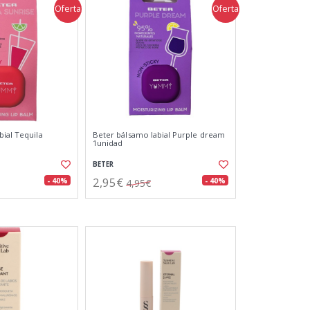
Oferta
Oferta
bial Tequila
Beter bálsamo labial Purple dream
1unidad
BETER
2,95€
- 40%
- 40%
4,95€