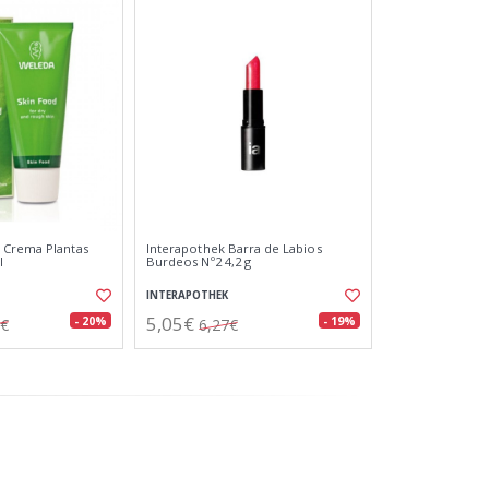
 Crema Plantas
Interapothek Barra de Labios
l
Burdeos Nº2 4,2 g
INTERAPOTHEK
5,05€
- 20%
- 19%
1€
6,27€