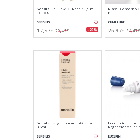
Sensilis Lip Glow Oil Repair 3,5 ml
Rilastil Contorno 
Tono 01
ml
SENSILIS
CUMLAUDE
17,57€
26,97€
- 22%
22,46€
34,47€
Sensilis Rouge Fondant 04 Cerise
Eucerin Aquaphor
3,5ml
Regenerador Labia
SENSILIS
EUCERIN