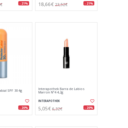
18,66€
- 21%
- 21%
0€
23,52€
Interapothek Barra de Labios
abial SPF 30 4g
Marron Nº4 4,2g
INTERAPOTHEK
5,05€
- 20%
- 20%
6,32€