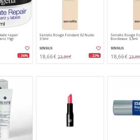
ate repair
Sensilis Rouge Fondant 02 Nude
Sensilis Rouge F
ariz 15gr
3.5ml
Bordeaux 3,5ml
SENSILIS
SENSILIS
18,66€
18,66€
- 36%
- 22%
23,86€
23,8