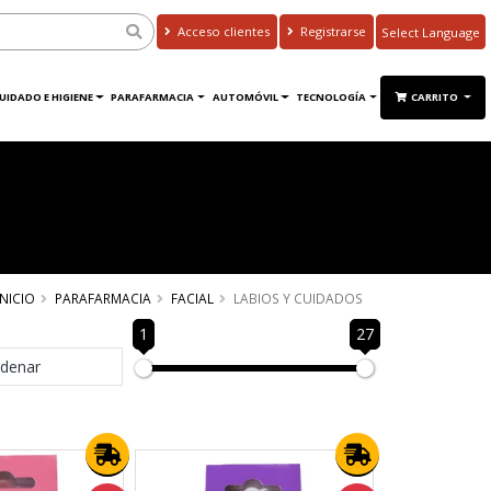
Acceso clientes
Registrarse
Powered by
Translate
UIDADO E HIGIENE
PARAFARMACIA
AUTOMÓVIL
TECNOLOGÍA
CARRITO
INICIO
PARAFARMACIA
FACIAL
LABIOS Y CUIDADOS
1
27
denar