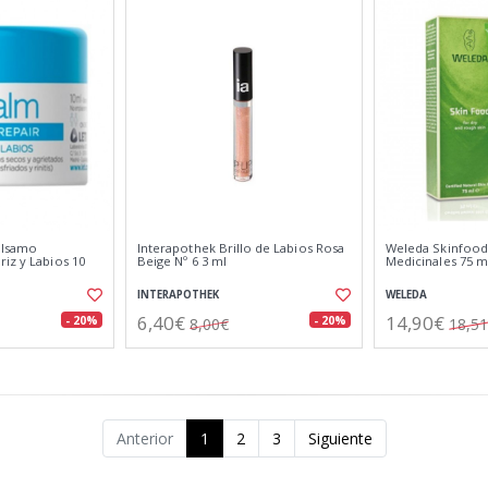
álsamo
Interapothek Brillo de Labios Rosa
Weleda Skinfood
iz y Labios 10
Beige Nº 6 3 ml
Medicinales 75 m
INTERAPOTHEK
WELEDA
6,40€
14,90€
- 20%
- 20%
8,00€
18,5
Anterior
1
2
3
Siguiente