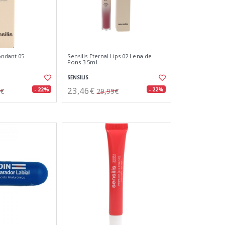
ondant 05
Sensilis Eternal Lips 02 Lena de
Pons 3.5ml
SENSILIS
23,46€
- 22%
- 22%
6€
29,99€