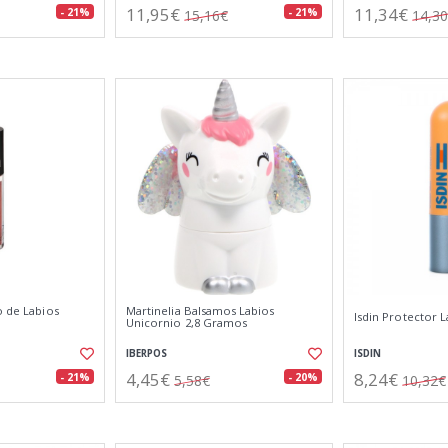
11,95€
11,34€
- 21%
- 21%
15,16€
14,3
o de Labios
Martinelia Balsamos Labios
Isdin Protector L
Unicornio 2,8 Gramos
IBERPOS
ISDIN
4,45€
8,24€
- 21%
- 20%
5,58€
10,32€