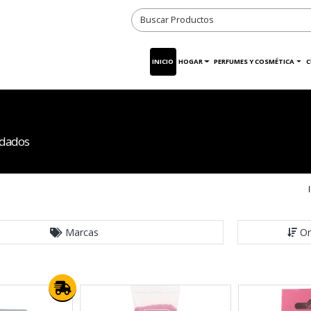
INICIO
HOGAR
PERFUMES Y COSMÉTICA
C
idados
Marcas
Or