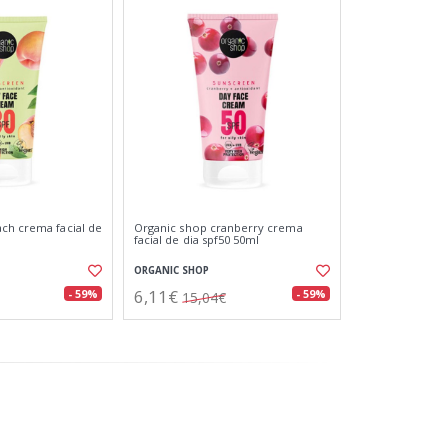
ch crema facial de
Organic shop cranberry crema
facial de dia spf50 50ml
ORGANIC SHOP
6,11€
- 59%
- 59%
15,04€