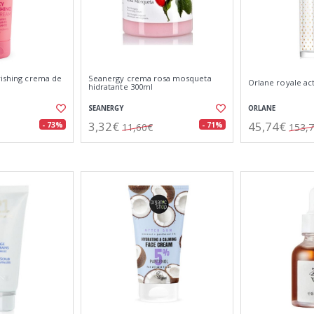
rishing crema de
Seanergy crema rosa mosqueta
Orlane royale ac
hidratante 300ml
SEANERGY
ORLANE
3,32€
45,74€
- 73%
- 71%
11,60€
153,