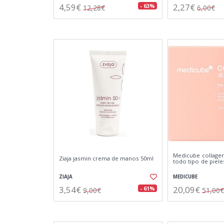
4,59€
2,27€
- 63%
12,28€
6,00€
Medicube collagen
Ziaja jasmin crema de manos 50ml
todo tipo de piele
ZIAJA
MEDICUBE
3,54€
20,09€
- 61%
9,00€
51,00€