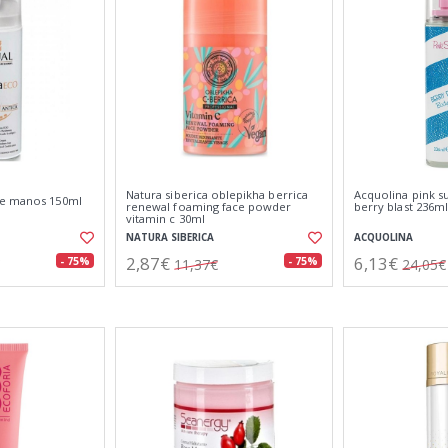
Natura siberica oblepikha berrica
Acquolina pink s
de manos 150ml
renewal foaming face powder
berry blast 236ml
vitamin c 30ml
NATURA SIBERICA
ACQUOLINA
2,87€
6,13€
- 75%
- 75%
11,37€
24,05€