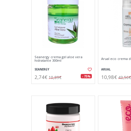
Seanergy crema gel aloe vera
Arual eco crema 
hidratante 300ml
SEANERGY
ARUAL
2,74€
10,98€
- 75%
10,89€
43,56€