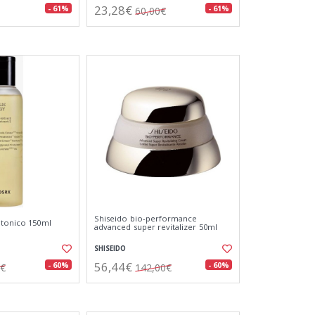
23,28€
- 61%
- 61%
60,00€
Shiseido bio-performance
 tonico 150ml
advanced super revitalizer 50ml
SHISEIDO
56,44€
- 60%
- 60%
0€
142,00€