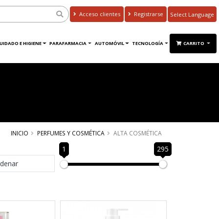
Acceso clientes
Registrarse
Powered by
Translate
UIDADO E HIGIENE
PARAFARMACIA
AUTOMÓVIL
TECNOLOGÍA
CARRITO
INICIO
PERFUMES Y COSMÉTICA
ALTA COSMÉTICA
1
295
denar