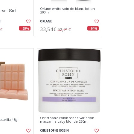
Orlane white soin de blanc lotion
serum 30ml
200ml
N
ORLANE
33,54€
- 65%
- 64%
0€
92,21€
Christophe robin shade variation
scarilla 48gr
mascarilla baby blonde 250ml
CHRISTOPHE ROBIN