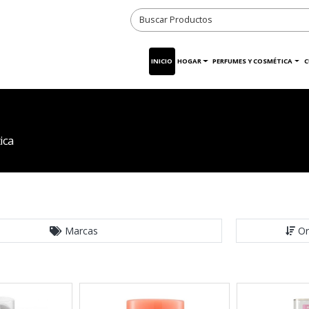
INICIO
HOGAR
PERFUMES Y COSMÉTICA
C
ica
Marcas
Or