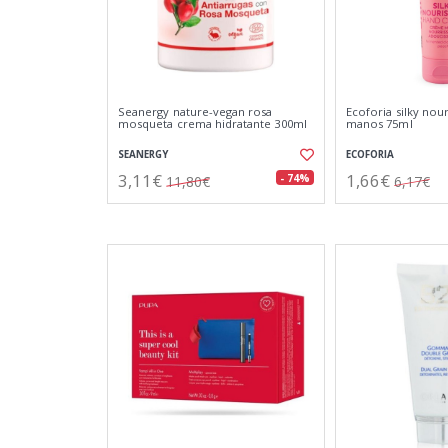
Seanergy nature-vegan rosa
Ecoforia silky nou
mosqueta crema hidratante 300ml
manos 75ml
SEANERGY
ECOFORIA
3,11€
1,66€
- 74%
11,80€
6,17€