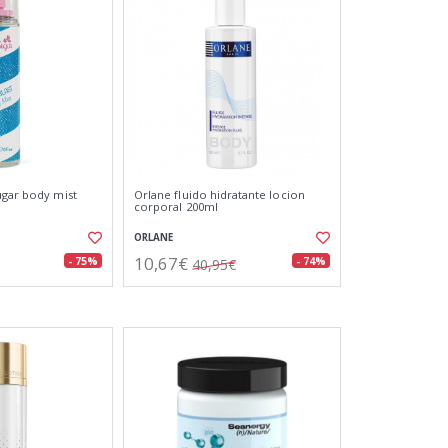
ugar body mist
Orlane fluido hidratante locion
corporal 200ml
ORLANE
10,67€
- 75%
- 74%
40,95€