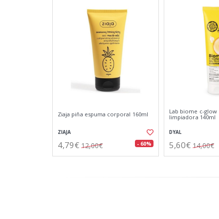
Lab biome c-glow
Ziaja piña espuma corporal 160ml
limpiadora 140ml
ZIAJA
DYAL
4,79€
5,60€
- 60%
12,00€
14,00€