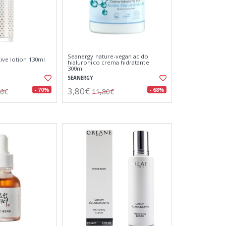
Seanergy nature-vegan acido
tive lotion 130ml
hialuronico crema hidratante
300ml
SEANERGY
3,80€
- 70%
- 68%
76€
11,80€