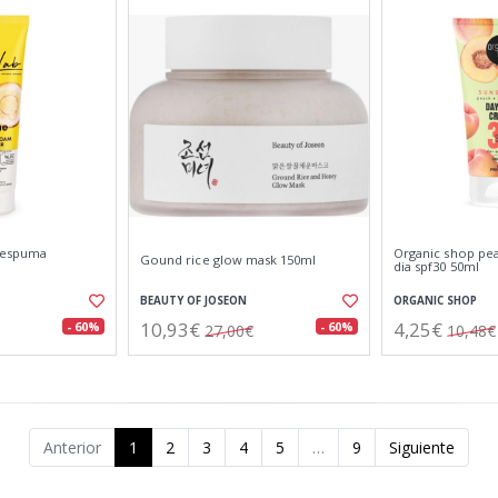
 espuma
Organic shop pea
Gound rice glow mask 150ml
dia spf30 50ml
BEAUTY OF JOSEON
ORGANIC SHOP
10,93€
4,25€
- 60%
- 60%
27,00€
10,48€
Anterior
1
2
3
4
5
…
9
Siguiente