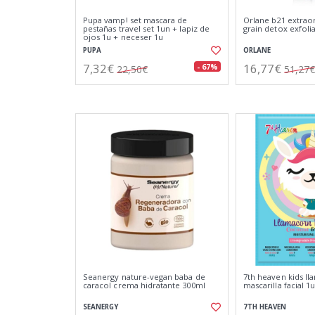
Pupa vamp! set mascara de
Orlane b21 extraor
pestañas travel set 1un + lapiz de
grain detox exfoli
ojos 1u + neceser 1u
PUPA
ORLANE
7,32€
16,77€
- 67%
22,50€
51,27€
Seanergy nature-vegan baba de
7th heaven kids l
caracol crema hidratante 300ml
mascarilla facial 1
SEANERGY
7TH HEAVEN