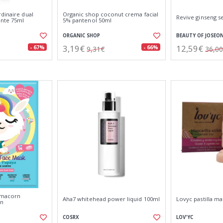
dinaire dual
Organic shop coconut crema facial
Revive ginseng 
ante 75ml
5% pantenol 50ml
ORGANIC SHOP
BEAUTY OF JOSEO
3,19€
12,59€
- 67%
- 66%
9,31€
36,0
lamacorn
Aha7 whitehead power liquid 100ml
Lovyc pastilla ma
un
COSRX
LOV'YC