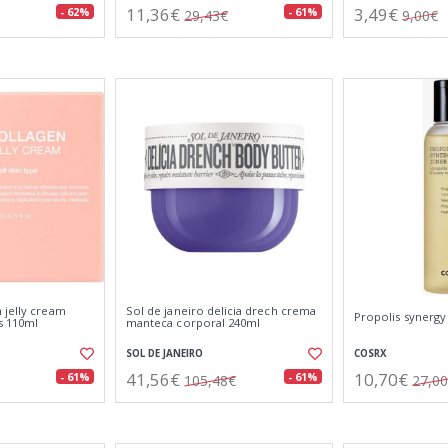
11,36€
3,49€
- 62%
- 61%
29,43€
9,00€
 jelly cream
Sol de janeiro delicia drech crema
Propolis synergy
s 110ml
manteca corporal 240ml
SOL DE JANEIRO
COSRX
41,56€
10,70€
- 61%
- 61%
105,48€
27,0