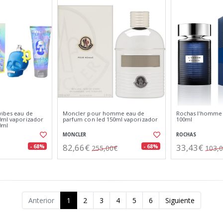
vibes eau de
Moncler pour homme eau de
Rochas l'homme e
40ml vaporizador
parfum con led 150ml vaporizador
100ml
0ml
MONCLER
ROCHAS
82,66€
33,43€
- 68%
- 68%
255,00€
103,
Anterior
1
2
3
4
5
6
Siguiente