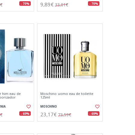
9,89€
- 70%
- 70%
1€
33,01€
or him eau de
Moschino uomo eau de toilette
aporizador
125ml
RNIA
MOSCHINO
23,17€
- 69%
- 69%
2€
73,59€