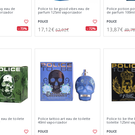
uy eau de
Police to be good vibes eau de
Police potion po
orizador
parfum 125ml vaporizador
de parfum 100ml
POLICE
POLICE
17,12€
13,87€
- 73%
- 72%
62,02€
49,7
 eau de toilete
Police tattoo art eau de toilette
Police to be the 
r
40ml vaporizador
toilette 125ml v
POLICE
POLICE