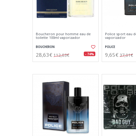
Boucheron pour homme eau de
Police sport eau d
toilette 100ml vaporizador
vaporizador
BOUCHERON
POLICE
28,63€
9,65€
- 74%
112,03€
37,01€