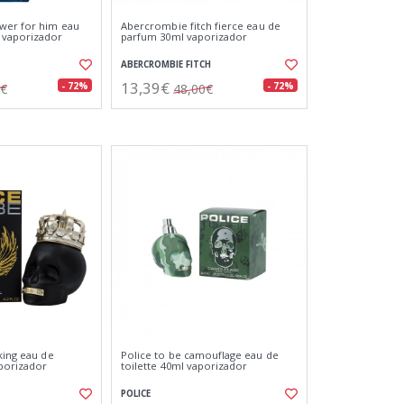
wer for him eau
Abercrombie fitch fierce eau de
 vaporizador
parfum 30ml vaporizador
ABERCROMBIE FITCH
13,39€
- 72%
- 72%
8€
48,00€
king eau de
Police to be camouflage eau de
aporizador
toilette 40ml vaporizador
POLICE