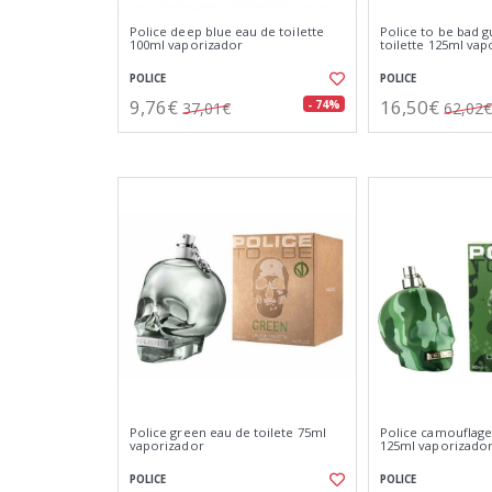
Police deep blue eau de toilette
Police to be bad g
100ml vaporizador
toilette 125ml vap
POLICE
POLICE
9,76€
16,50€
- 74%
37,01€
62,02€
Police green eau de toilete 75ml
Police camouflage
vaporizador
125ml vaporizado
POLICE
POLICE