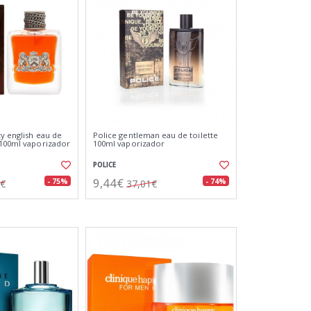
ty english eau de
Police gentleman eau de toilette
 100ml vaporizador
100ml vaporizador
POLICE
9,44€
- 75%
- 74%
7€
37,01€