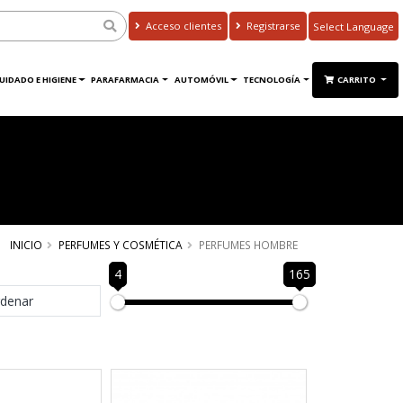
Acceso clientes
Registrarse
Powered by
Translate
UIDADO E HIGIENE
PARAFARMACIA
AUTOMÓVIL
TECNOLOGÍA
CARRITO
INICIO
PERFUMES Y COSMÉTICA
PERFUMES HOMBRE
4
165
denar