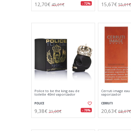
12,70€
15,67€
- 72%
45,01€
55,01€
Police to be the king eau de
Cerruti image eau 
toilette 40ml vaporizador
vaporizador
POLICE
CERRUTI
9,38€
20,63€
- 70%
31,00€
68,07€