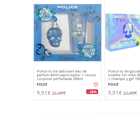
Police to be tattooart eau de
Police to be good
parfum 40ml vaporizador + locion
toilette for men 
corporal perfumada 200ml
+ champu y gel 10
POLICE
POLICE
9,91€
9,91€
- 68%
31,00€
31,00€