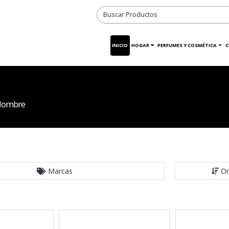
INICIO
HOGAR
PERFUMES Y COSMÉTICA
C
 Hombre
Marcas
Or