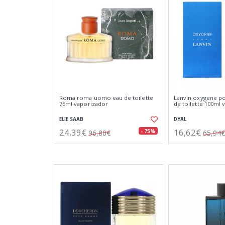
Roma roma uomo eau de toilette
Lanvin oxygene 
75ml vaporizador
de toilette 100ml 
ELIE SAAB
DYAL
24,39€
16,62€
- 75%
96,80€
65,94€