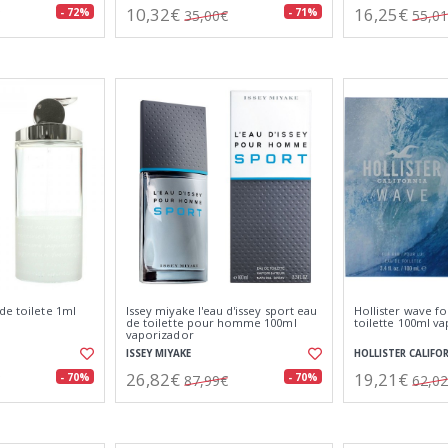
10,32€
16,25€
- 72%
- 71%
35,00€
55,0
de toilete 1ml
Issey miyake l'eau d'issey sport eau
Hollister wave f
de toilette pour homme 100ml
toilette 100ml v
vaporizador
ISSEY MIYAKE
HOLLISTER CALIFO
26,82€
19,21€
- 70%
- 70%
87,99€
62,0