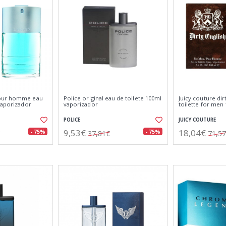
pour homme eau
Police original eau de toilete 100ml
Juicy couture dir
vaporizador
vaporizador
toilette for men
POLICE
JUICY COUTURE
9,53€
18,04€
- 75%
- 75%
37,81€
71,5