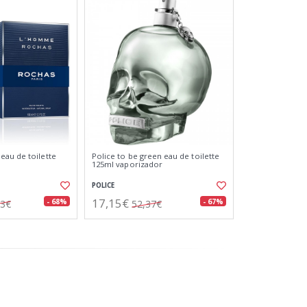
au de toilette
Police to be green eau de toilette
125ml vaporizador
POLICE
17,15€
- 68%
- 67%
03€
52,37€