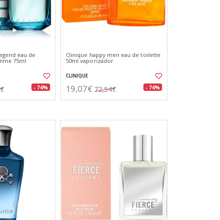
egend eau de
Clinique happy men eau de toilette
omme 75ml
50ml vaporizador
CLINIQUE
19,07€
- 74%
- 74%
4€
72,54€