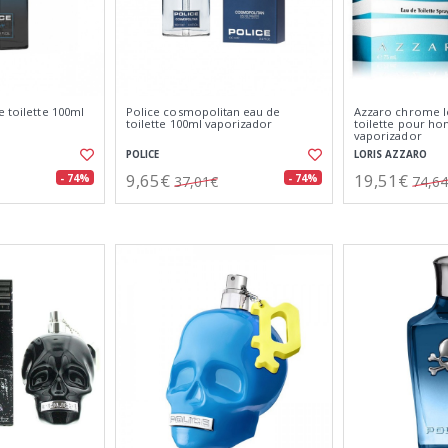
e toilette 100ml
Police cosmopolitan eau de
Azzaro chrome l
toilette 100ml vaporizador
toilette pour h
vaporizador
POLICE
LORIS AZZARO
9,65€
19,51€
- 74%
- 74%
37,01€
74,6