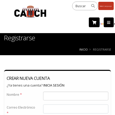
Powered
by
Tra
Registrarse
INICIO
REGISTRARSE
CREAR NUEVA CUENTA
¿Ya tienes una cuenta?
INICIA SESIÓN
Nombre
*
Correo Electrónico
*