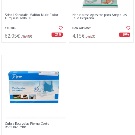
Scholl Sandalia Malibu Mule Color
Hansaplast Apositos para Ampollas
Turquesa Talla 38
Talla Pequeña
SCHOLL
HANSAPLAST
62,05€
4,15€
- 21%
- 20%
78,18€
5,22€
Cubre Escayolas Pierna Corto
R585182 Prim