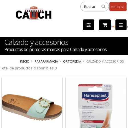
Powered
by
Tra
Calzado y accesorios
Productos de primeras marcas para Calzado y accesorios
INICIO
PARAFARMACIA
ORTOPEDIA
CALZADO Y ACCESORIOS
Total de productos disponibles
3