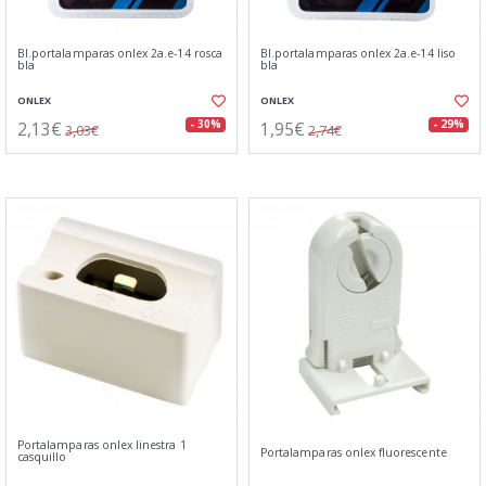
Bl.portalamparas onlex 2a.e-14 rosca
Bl.portalamparas onlex 2a.e-14 liso
bla
bla
ONLEX
ONLEX
2,13€
1,95€
- 30%
- 29%
3,03€
2,74€
Portalamparas onlex linestra 1
Portalamparas onlex fluorescente
casquillo