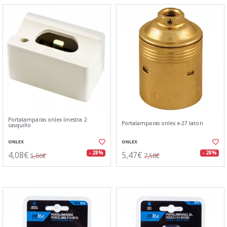
Portalamparas onlex linestra 2
Portalamparas onlex e-27 laton
casquillo
ONLEX
ONLEX
4,08€
5,47€
- 28%
- 28%
5,66€
7,58€