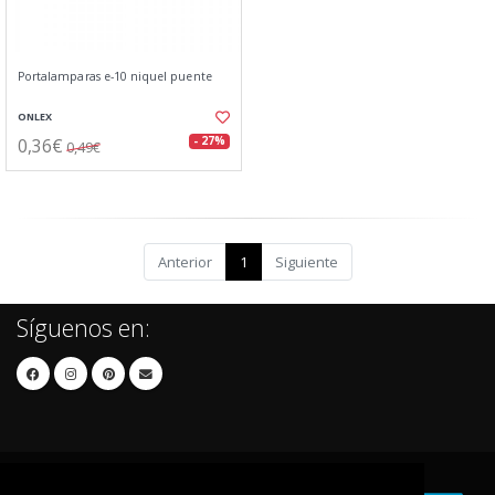
Portalamparas e-10 niquel puente
ONLEX
0,36€
- 27%
0,49€
Anterior
1
Siguiente
Síguenos en: