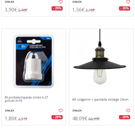
ONLEX
ONLEX
3,90€
1,56€
- 29%
- 28%
5,48€
2,18€
Bl.portalamparas onlex e-27
Kit colgante + pantalla vintage 24cm.
porcel.m10
ONLEX
ONLEX
1,80€
48,09€
- 28%
- 28%
2,51€
66,99€