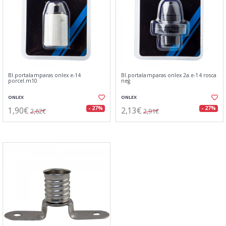
Bl.portalamparas onlex e-14
Bl.portalamparas onlex 2a.e-14 rosca
porcel.m10
neg
ONLEX
ONLEX
1,90€
2,13€
- 27%
- 27%
2,62€
2,91€