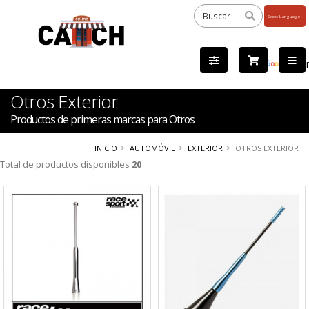
Powered
by
Tra
Otros Exterior
Productos de primeras marcas para Otros
INICIO
AUTOMÓVIL
EXTERIOR
OTROS EXTERIOR
Total de productos disponibles
20