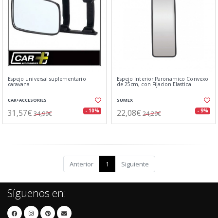
Espejo universal suplementario
Espejo Interior Paronamico Convexo
caravana
de 25cm, con Fijacion Elastica
CAR+ACCESORIES
SUMEX
31,57€
22,08€
- 10%
- 9%
34,99€
24,29€
Anterior
1
Siguiente
Síguenos en: