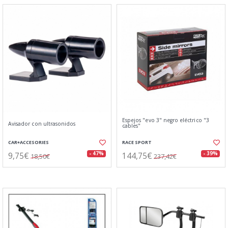
Espejos "evo 3" negro eléctrico "3
Avisador con ultrasonidos
cables"
CAR+ACCESORIES
RACE SPORT
9,75€
144,75€
- 47%
- 39%
18,50€
237,42€