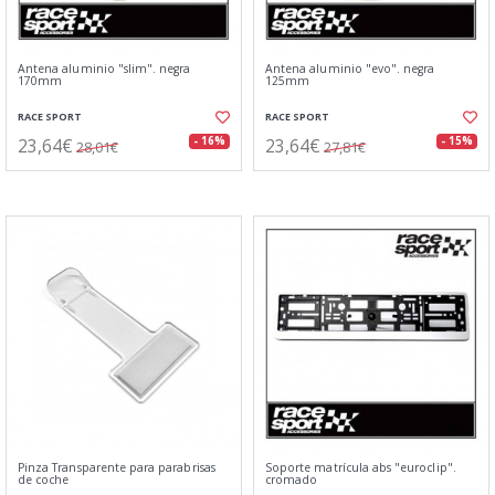
Antena aluminio "slim". negra
Antena aluminio "evo". negra
170mm
125mm
RACE SPORT
RACE SPORT
23,64€
23,64€
- 16%
- 15%
28,01€
27,81€
Pinza Transparente para parabrisas
Soporte matrícula abs "euroclip".
de coche
cromado