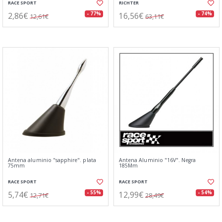
RACE SPORT
RICHTER
2,86€
16,56€
- 77%
- 74%
12,61€
63,11€
Antena aluminio "sapphire". plata
Antena Aluminio "16V". Negra
75mm
185Mm
RACE SPORT
RACE SPORT
5,74€
12,99€
- 55%
- 54%
12,71€
28,49€