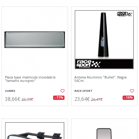
Placa base matrícula inoxidable
Antena Aluminio "Bullet". Negra
"tamaño europeo"
56Cm
SUMEX
RACE SPORT
38,66€
23,64€
- 11%
- 10%
43,33€
26,41€