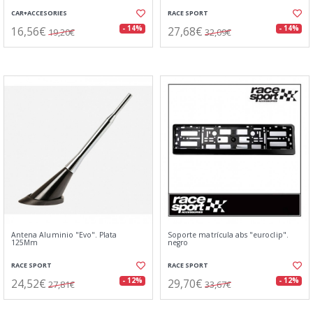
CAR+ACCESORIES
RACE SPORT
16,56€
27,68€
- 14%
- 14%
19,20€
32,09€
Antena Aluminio "Evo". Plata
Soporte matrícula abs "euroclip".
125Mm
negro
RACE SPORT
RACE SPORT
24,52€
29,70€
- 12%
- 12%
27,81€
33,67€