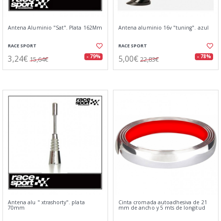
Antena Aluminio "Sat". Plata 162Mm
Antena aluminio 16v "tuning". azul
RACE SPORT
RACE SPORT
3,24€
5,00€
- 79%
- 78%
15,64€
22,83€
Antena alu " xtrashorty". plata
Cinta cromada autoadhesiva de 21
70mm
mm de ancho y 5 mts de longitud