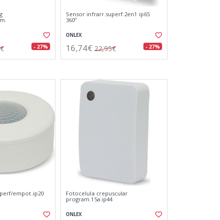
g
Sensor infrarr.superf.2en1 ip65
mm.
360º
ONLEX
16,74€
- 27%
- 27%
2€
22,95€
uperf/empot.ip20
Fotocelula crepuscular
program.15a.ip44
ONLEX