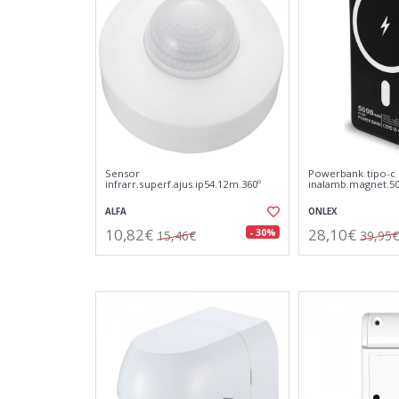
Sensor
Powerbank tipo-c
infrarr.superf.ajus.ip54.12m.360º
inalamb.magnet.5
ALFA
ONLEX
10,82€
28,10€
- 30%
15,46€
39,95€