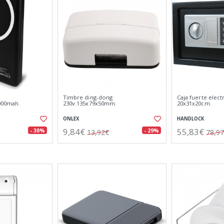
Timbre ding-dong
Caja fuerte elect
000mah.
230v.135x79x50mm.
20x31x20cm.
ONLEX
HANDLOCK
9,84€
55,83€
- 30%
- 29%
13,92€
78,9