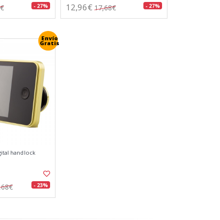
12,96€
- 27%
- 27%
9€
17,68€
Envío
Gratis
gital handlock
- 23%
,68€