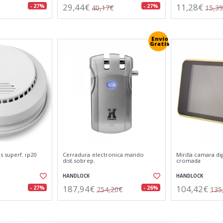
29,44€
11,28€
- 27%
- 27%
40,17€
15,3
Envío
Gratis
 superf. ip20
Cerradura electronica mando
Mirilla camara di
dist.sobrep.
cromada
HANDLOCK
HANDLOCK
187,94€
104,42€
- 27%
- 26%
254,20€
135