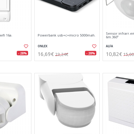
Sensor infrarr.e
ifi 16a.
Powerbank usb+c+micro 5000mah.
6m.360º
ONLEX
ALFA
16,69€
10,82€
- 28%
- 28%
23,24€
15,0