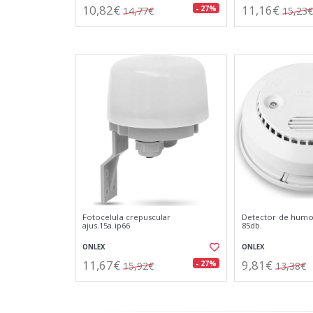
10,82€
11,16€
- 27%
14,77€
15,23€
Fotocelula crepuscular
Detector de humos
ajus.15a.ip66
85db.
ONLEX
ONLEX
11,67€
9,81€
- 27%
15,92€
13,38€