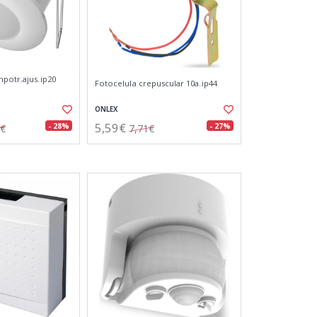
mpotr.ajus.ip20
Fotocelula crepuscular 10a.ip44
ONLEX
5,59€
- 28%
- 27%
0€
7,71€