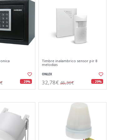
ronica
Timbre inalambrico sensor pir 8
melodias
ONLEX
32,78€
- 29%
- 29%
7€
46,36€