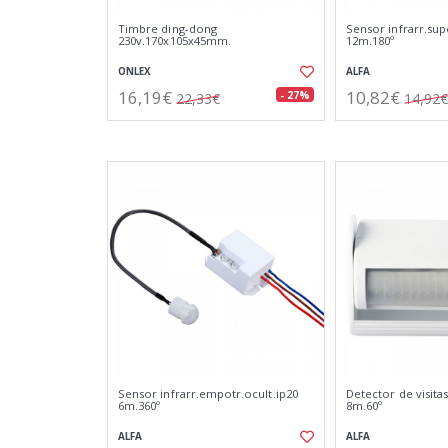
Timbre ding-dong
Sensor infrarr.supe
230v.170x105x45mm.
12m.180º
ONLEX
ALFA
16,19€
10,82€
- 27%
22,33€
14,92€
Sensor infrarr.empotr.ocult.ip20
Detector de visitas
6m.360º
8m.60º
ALFA
ALFA