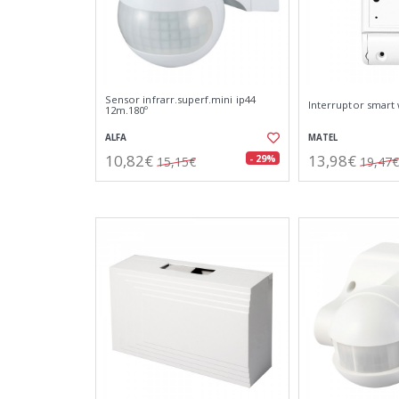
Sensor infrarr.superf.mini ip44
Interruptor smart w
12m.180º
ALFA
MATEL
10,82€
13,98€
- 29%
15,15€
19,47€