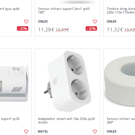
rf.ajus.ip44
Sensor infrarr.superf.2en1 ip65
Timbre ding-don
180º
230v.110x110x4
ONLEX
ONLEX
11,28€
11,32€
- 27%
- 27%
15,55€
15,5
 superf.ip20
Adaptador smart wifi 16a.230v.ip20
Sensor infrarr.s
doble
360º
MATEL
ONLEX