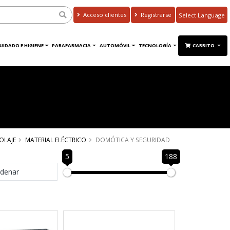
Acceso clientes
Registrarse
Powered by
Translate
UIDADO E HIGIENE
PARAFARMACIA
AUTOMÓVIL
TECNOLOGÍA
CARRITO
OLAJE
MATERIAL ELÉCTRICO
DOMÓTICA Y SEGURIDAD
5
188
denar