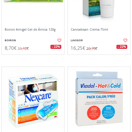
Boiron Arnigel Gel de Árnica 120g
Cannabisan Crema 75ml
BOIRON
LAVIGOR
8,70€
16,25€
- 22%
- 22%
11,12€
20,76€