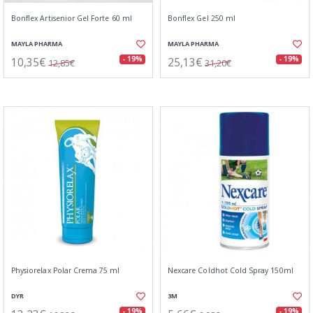
Bonflex Artisenior Gel Forte 60 ml
Bonflex Gel 250 ml
MAYLA PHARMA
MAYLA PHARMA
10,35€
25,13€
- 19%
- 19%
12,85€
31,20€
Physiorelax Polar Crema 75 ml
Nexcare Coldhot Cold Spray 150ml
DYR
3M
- 19%
- 19%