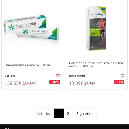
Hartmann Dermaplast Active Crema
Fisiocannabis Crema Gel 60 ml
de Calor 100 ml
DEITERS
HARTMANN
138,05€
13,09€
- 16%
- 16%
165,13€
15,65€
Anterior
1
2
Siguiente