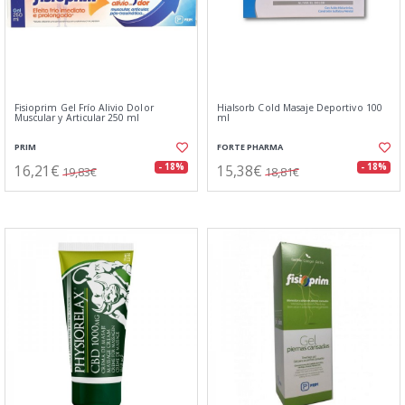
Fisioprim Gel Frío Alivio Dolor
Hialsorb Cold Masaje Deportivo 100
Muscular y Articular 250 ml
ml
PRIM
FORTE PHARMA
16,21€
15,38€
- 18%
- 18%
19,83€
18,81€