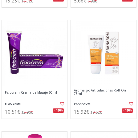
13,23€
5,66€
16,32€
6,98€
Aromalgic Articulaciones Roll On
Fisiocrem Crema de Masaje 60ml
75ml
FISIOCREM
PRANAROM
10,51€
15,92€
- 19%
- 19%
12,96€
19,62€