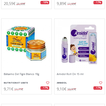
20,59€
9,89€
- 18%
- 17%
25,00€
11,93€
Bálsamo Del Tigre Blanco 19g
Arnidol Roll On 15 ml
NUTRITION ET SANTE
ARNIDOL
9,71€
9,10€
- 17%
- 17%
11,71€
10,97€