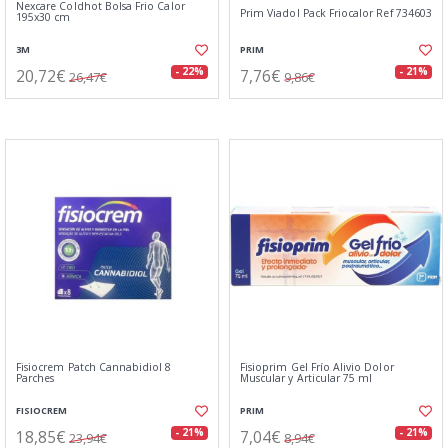
Nexcare Coldhot Bolsa Frio Calor
Prim Viadol Pack Friocalor Ref 734603
195x30 cm
3M
PRIM
20,72€
7,76€
- 22%
- 21%
26,47€
9,86€
Fisiocrem Patch Cannabidiol 8
Fisioprim Gel Frío Alivio Dolor
Parches
Muscular y Articular 75 ml
FISIOCREM
PRIM
18,85€
7,04€
- 21%
- 21%
23,94€
8,94€