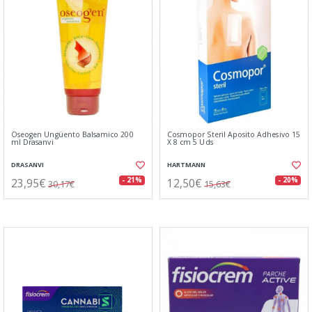
Oseogen Ungüento Balsamico 200
Cosmopor Steril Aposito Adhesivo 15
ml Drasanvi
X 8 cm 5 Uds
DRASANVI
HARTMANN
23,95€
12,50€
- 21%
- 20%
30,17€
15,63€