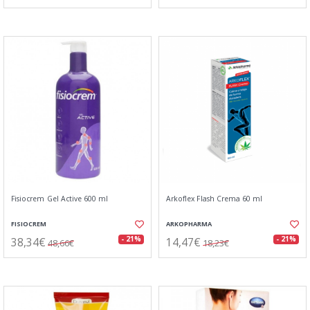
Fisiocrem Gel Active 600 ml
Arkoflex Flash Crema 60 ml
FISIOCREM
ARKOPHARMA
38,34€
14,47€
- 21%
- 21%
48,66€
18,23€