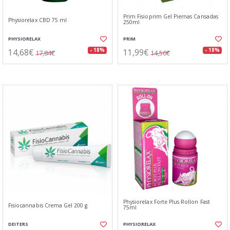
Prim Fisioprim Gel Piernas Cansadas
Physiorelax CBD 75 ml
250ml
PHYSIORELAX
PRIM
14,68€
11,99€
- 18%
- 18%
17,84€
14,56€
Physiorelax Forte Plus Rollon Fast
Fisiocannabis Crema Gel 200 g
75ml
DEITERS
PHYSIORELAX