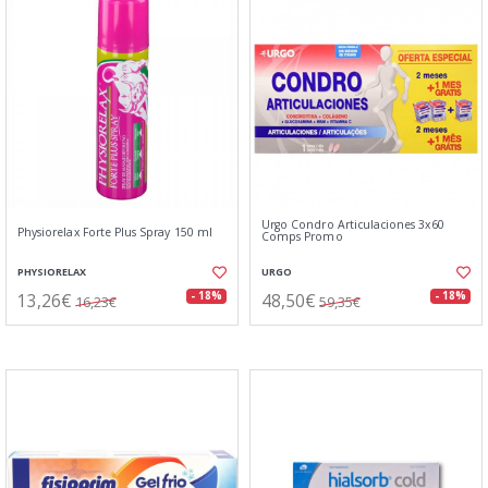
Urgo Condro Articulaciones 3x60
Physiorelax Forte Plus Spray 150 ml
Comps Promo
PHYSIORELAX
URGO
13,26€
48,50€
- 18%
- 18%
16,23€
59,35€