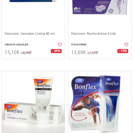
Fisiocrem Cannabis Crema 60 ml
Fisiocrem Parche Active 4 Uds
URIACH-AQUILEA
FISIOCREM
15,10€
13,69€
- 20%
- 19%
18,88€
17,00€