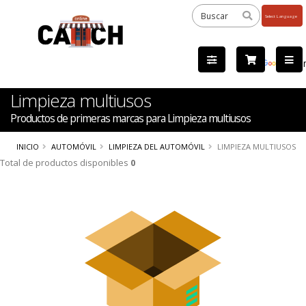
Powered
by
Tra
Limpieza multiusos
Productos de primeras marcas para Limpieza multiusos
INICIO
AUTOMÓVIL
LIMPIEZA DEL AUTOMÓVIL
LIMPIEZA MULTIUSOS
Total de productos disponibles
0