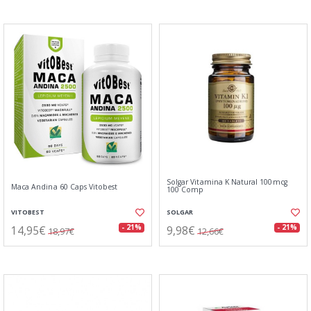
Solgar Vitamina K Natural 100mcg
Maca Andina 60 Caps Vitobest
100 Comp
VITOBEST
SOLGAR
14,95€
9,98€
- 21%
- 21%
18,97€
12,66€