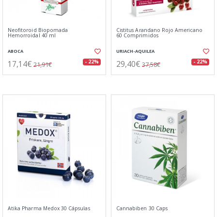
Neofitoroid Biopomada
Cistitus Arandano Rojo Americano
Hemorroidal 40 ml
60 Comprimidos
ABOCA
URIACH-AQUILEA
17,14€
29,40€
- 22%
- 22%
21,91€
37,58€
Atika Pharma Medox 30 Cápsulas
Cannabiben 30 Caps