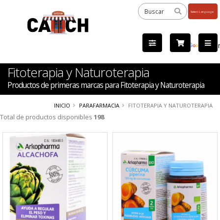
Powered
by
Tra
Fitoterapia y Naturoterapia
Productos de primeras marcas para Fitoterapia y Naturoterapia
INICIO
PARAFARMACIA
FITOTERAPIA Y NATUROTERAPIA
Total de productos disponibles
198