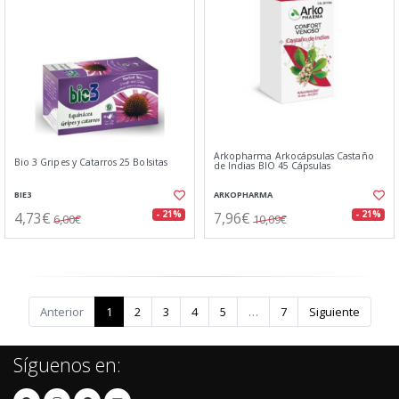
Arkopharma Arkocápsulas Castaño
Bio 3 Gripes y Catarros 25 Bolsitas
de Indias BIO 45 Cápsulas
BIE3
ARKOPHARMA
4,73€
7,96€
- 21%
- 21%
6,00€
10,09€
Anterior
1
2
3
4
5
…
7
Siguiente
Síguenos en: