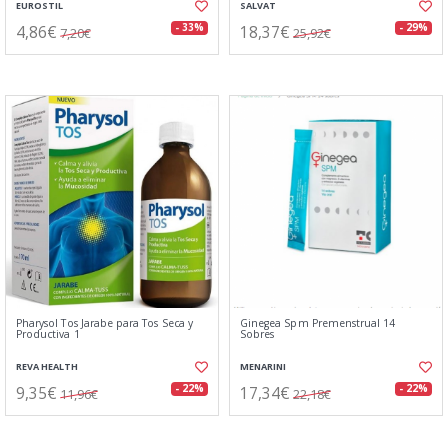
EUROSTIL
SALVAT
4,86€
18,37€
- 33%
- 29%
7,20€
25,92€
Pharysol Tos Jarabe para Tos Seca y
Ginegea Spm Premenstrual 14
Productiva 1
Sobres
REVA HEALTH
MENARINI
9,35€
17,34€
- 22%
- 22%
11,96€
22,18€