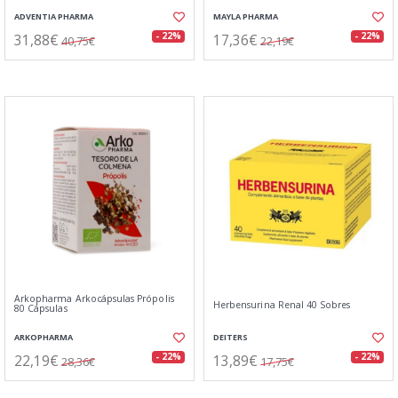
ADVENTIA PHARMA
MAYLA PHARMA
31,88€
17,36€
- 22%
- 22%
40,75€
22,19€
Arkopharma Arkocápsulas Própolis
Herbensurina Renal 40 Sobres
80 Cápsulas
ARKOPHARMA
DEITERS
22,19€
13,89€
- 22%
- 22%
28,36€
17,75€