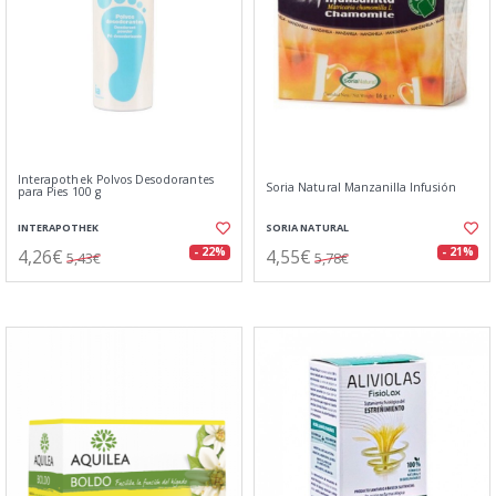
Interapothek Polvos Desodorantes
Soria Natural Manzanilla Infusión
para Pies 100 g
INTERAPOTHEK
SORIA NATURAL
4,26€
4,55€
- 22%
- 21%
5,43€
5,78€