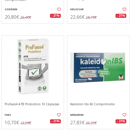
SODEINN
HELIOSAR
20,80€
22,66€
- 21%
- 21%
26,40€
28,76€
ProFaes4 ATB Probiótico 10 Cápsulas
Kaleidon Ibs 60 Comprimidos
FAES
MENARINI
10,70€
27,83€
- 21%
- 21%
13,58€
35,32€