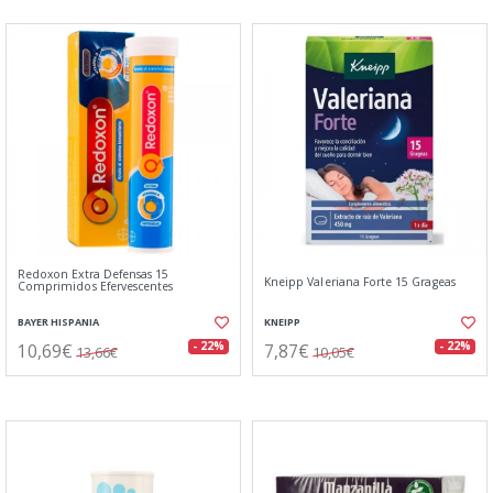
Redoxon Extra Defensas 15
Kneipp Valeriana Forte 15 Grageas
Comprimidos Efervescentes
BAYER HISPANIA
KNEIPP
10,69€
7,87€
- 22%
- 22%
13,66€
10,05€