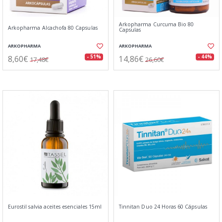
Arkopharma Curcuma Bio 80
Arkopharma Alcachofa 80 Capsulas
Capsulas
ARKOPHARMA
ARKOPHARMA
8,60€
14,86€
- 51%
- 44%
17,48€
26,60€
Eurostil salvia aceites esenciales 15ml
Tinnitan Duo 24 Horas 60 Cápsulas