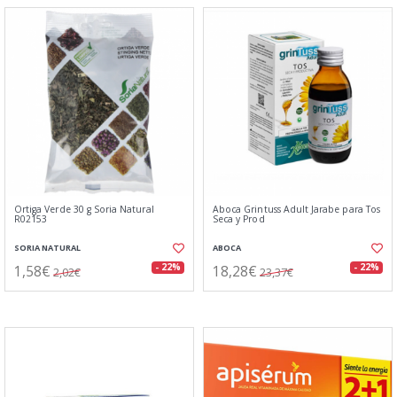
Ortiga Verde 30 g Soria Natural
Aboca Grintuss Adult Jarabe para Tos
R02153
Seca y Prod
SORIA NATURAL
ABOCA
1,58€
18,28€
- 22%
- 22%
2,02€
23,37€