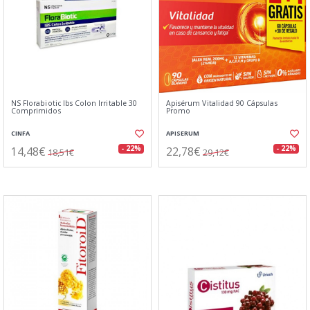
NS Florabiotic Ibs Colon Irritable 30
Apisérum Vitalidad 90 Cápsulas
Comprimidos
Promo
CINFA
APISERUM
14,48€
22,78€
- 22%
- 22%
18,51€
29,12€