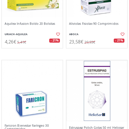
Aquilea Infusion Boldo 20 Bolsitas
Aliviolas Fisiolax 90 Comprimidos
URIACH-AQUILEA
ABOCA
4,26€
23,58€
- 21%
- 21%
5,41€
29,93€
Faricron Bienestar Faríngeo 30
Estruspag Polich Gotas 50 ml Heliosar
Comprimidos