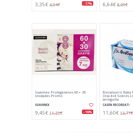
3,35€
6,64€
- 17%
4,04€
8,00€
Suavinex Protegesenos 60 + 30
Bioralsuero Baby 
Unidades Promo
Oral 4+4 Sobres c
Jeringuilla
SUAVINEX
CASEN RECORDATI
9,45€
11,60€
- 16%
11,22€
13,77€