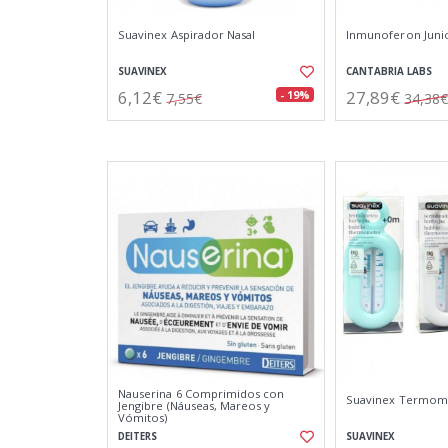
Suavinex Aspirador Nasal
Inmunoferon Junio
SUAVINEX
CANTABRIA LABS
6,12€
27,89€
- 19%
7,55€
34,38€
Nauserina 6 Comprimidos con
Suavinex Termom
Jengibre (Náuseas, Mareos y
Vómitos)
DEITERS
SUAVINEX