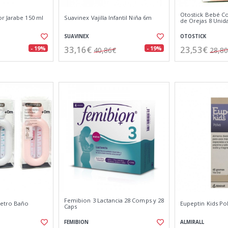
Otostick Bebé Co
r Jarabe 150 ml
Suavinex Vajilla Infantil Niña 6m
de Orejas 8 Unid
SUAVINEX
OTOSTICK
33,16€
23,53€
- 19%
- 19%
40,86€
28,8
Femibion 3 Lactancia 28 Comps y 28
etro Baño
Eupeptin Kids Po
Caps
FEMIBION
ALMIRALL