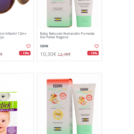
Sol Infantil 12m+
Baby Naturals Nutraisdin Pomada
ejo
Del Pañal Regene
ISDIN
10,30€
- 19%
- 19%
3€
12,78€