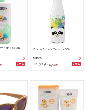
traisdin Loción
Chicco Botella Termica 350ml
CHICCO
13,23€
- 21%
- 20%
4€
16,56€