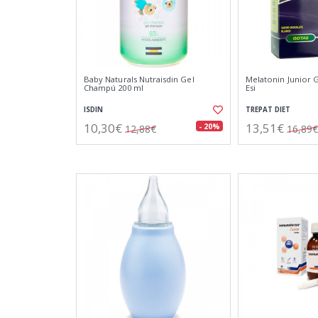
Baby Naturals Nutraisdin Gel
Melatonin Junior 
Champú 200 ml
Esi
ISDIN
TREPAT DIET
10,30€
13,51€
- 20%
12,88€
16,89€