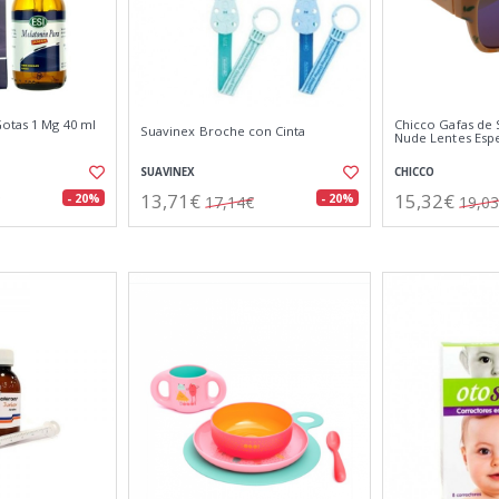
Gotas 1 Mg 40 ml
Chicco Gafas de 
Suavinex Broche con Cinta
Nude Lentes Esp
SUAVINEX
CHICCO
13,71€
15,32€
- 20%
- 20%
17,14€
19,0