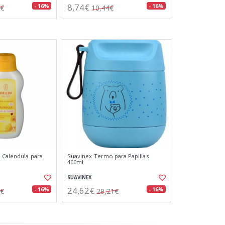
8,74€
- 16%
- 16%
1€
10,44€
 Calendula para
Suavinex Termo para Papillas
400ml
SUAVINEX
24,62€
- 16%
- 16%
8€
29,21€