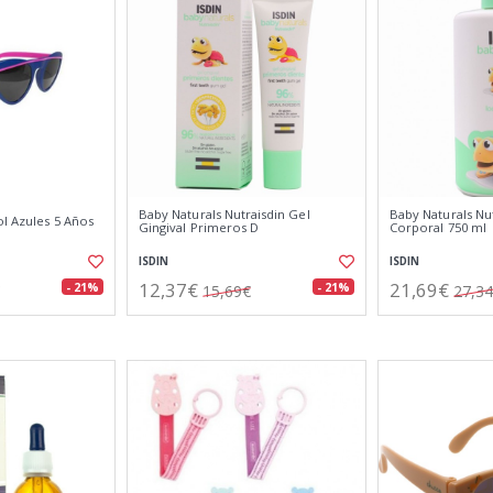
Baby Naturals Nutraisdin Gel
Baby Naturals Nu
l Azules 5 Años
Gingival Primeros D
Corporal 750 ml
ISDIN
ISDIN
12,37€
21,69€
- 21%
- 21%
15,69€
27,3