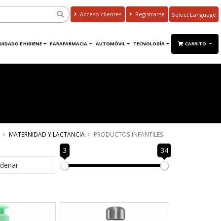
Acceso clientes
Registrarse
Powered by
Translate
UIDADO E HIGIENE
PARAFARMACIA
AUTOMÓVIL
TECNOLOGÍA
CARRITO
MATERNIDAD Y LACTANCIA
PRODUCTOS INFANTILES
3
34
denar