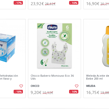
23,92€
16,90€
- 17%
- 16%
28,62€
20,2
Rehidratación
Chicco Babero Monouso Eco 36
Weleda Aceite de
on Vaso y
Uds
Bebe 200 ml
CHICCO
WELEDA
9,20€
16,75€
- 16%
- 16%
10,92€
19,8