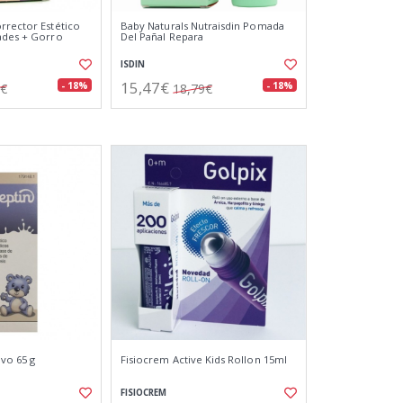
rrector Estético
Baby Naturals Nutraisdin Pomada
ades + Gorro
Del Pañal Repara
ISDIN
15,47€
- 18%
- 18%
0€
18,79€
lvo 65 g
Fisiocrem Active Kids Rollon 15ml
FISIOCREM