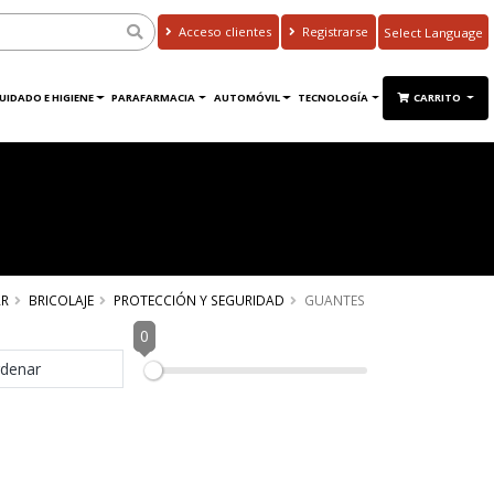
Acceso clientes
Registrarse
Powered by
Translate
UIDADO E HIGIENE
PARAFARMACIA
AUTOMÓVIL
TECNOLOGÍA
CARRITO
R
BRICOLAJE
PROTECCIÓN Y SEGURIDAD
GUANTES
0
denar