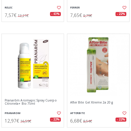
RELEC
FERRER
7,57€
7,65€
- 43%
- 22%
13,21€
9,79€
Pranarôm Aromapic Spray Cuerpo
After Bite Gel Xtreme 2a 20 g
Citronela+ Bio 75ml
PRANAROM
AFTERBITE
12,97€
6,68€
- 22%
- 22%
16,59€
8,54€