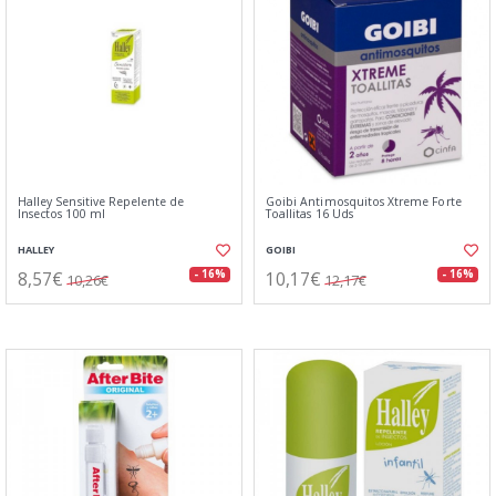
Halley Sensitive Repelente de
Goibi Antimosquitos Xtreme Forte
Insectos 100 ml
Toallitas 16 Uds
HALLEY
GOIBI
8,57€
10,17€
- 16%
- 16%
10,26€
12,17€