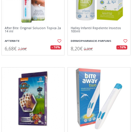
After Bite Original Solucion Topica 2a
Halley Infantil Repelente Insectos
14 ml
100ml
AFTERBITE
DERMOPHARMACIE-PARFUMS
6,68€
8,20€
- 16%
- 16%
7,99€
9,80€