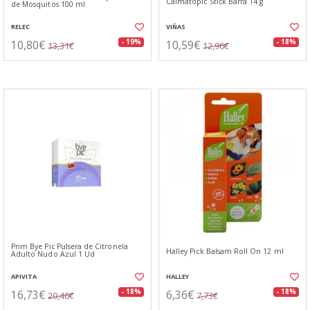
Calmatopic Stick Barra 14 g
de Mosquitos 100 ml
RELEC
VIÑAS
10,80€
10,59€
- 19%
- 18%
13,31€
12,96€
Prim Bye Pic Pulsera de Citronela
Halley Pick Balsam Roll On 12 ml
Adulto Nudo Azul 1 Ud
APIVITA
HALLEY
16,73€
6,36€
- 18%
- 18%
20,46€
7,73€