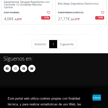
Davipharma Tatuajes Repelentes con
Bite Away Dispositivo Electronico
Citronela 12 Unidades Patrulla
Canina
DAVI PHARMA
PARAFARMACIA BÁSICA
4,08€
27,77€
- 16%
- 16%
4,85€
32,97€
Anterior
1
Siguiente
Síguenos en:
Este portal web utiliza cookies propias con finalidad
técnica, y para realizar estadísticas de uso Web, las