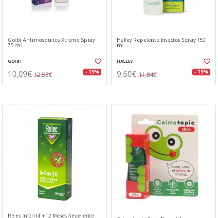
Goibi Antimosquitos Xtreme Spray
Halley Repelente Insectos Spray 150
75 ml
ml
GOIBI
HALLEY
10,09€
9,60€
- 19%
- 19%
12,53€
11,84€
Relec Infantil +12 Meses Repelente