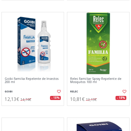
Goibi Familia Repelente de Insectos
Relec Familiar Spray Repelente de
200 ml
Mosquitos 100 ml
GOIBI
RELEC
12,13€
10,81€
- 18%
- 18%
14,74€
13,13€