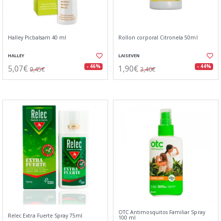
Halley Picbalsam 40 ml
Rollon corporal Citronela 50ml
HALLEY
LAISEVEN
5,07€
1,90€
- 46%
- 44%
9,45€
3,40€
OTC Antimosquitos Familiar Spray
Relec Extra Fuerte Spray 75ml
100 ml