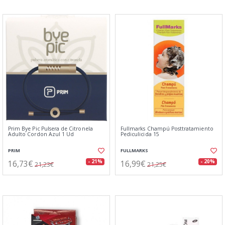
Prim Bye Pic Pulsera de Citronela
Fullmarks Champú Posttratamiento
Adulto Cordon Azul 1 Ud
Pediculicida 15
PRIM
FULLMARKS
16,73€
16,99€
- 21%
- 20%
21,23€
21,25€