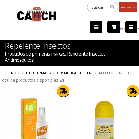
Powered
by
Tra
Repelente Insectos
Productos de primeras marcas, Repelente Insectos,
Antimosquitos.
INICIO
PARAFARMACIA
COSMÉTICA E HIGIENE
REPELENTE INSECTOS
Total de productos disponibles
24