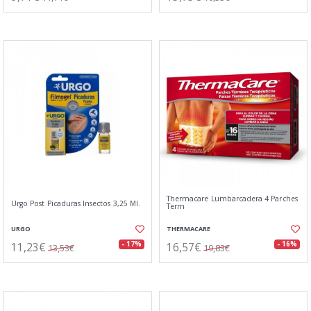
Thermacare Lumbarcadera 4 Parches
Urgo Post Picaduras Insectos 3,25 Ml.
Term
URGO
THERMACARE
11,23€
16,57€
- 17%
- 16%
13,53€
19,83€