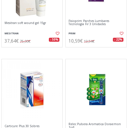
Fisioprim Parches Lumbares
Mesitran soft wound gel 15gr
Tecnología Fir 3 Unidades
MESITRAN
PRIM
37,64€
10,59€
- 50%
- 22%
75,00€
13,54€
Relec Pulsera Aromatica Doraemon
Carticure Plus 30 Sobres
1ud