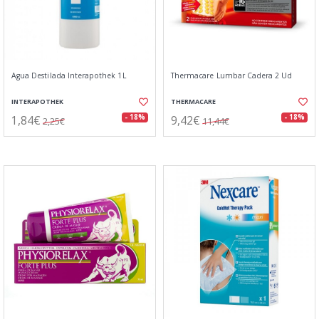
Agua Destilada Interapothek 1L
Thermacare Lumbar Cadera 2 Ud
INTERAPOTHEK
THERMACARE
1,84€
9,42€
- 18%
- 18%
2,25€
11,44€