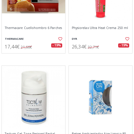
Thermacare Cuellohombro 6 Parches
Physiorelax Ultra Heat Crema 250 ml
THERMACARE
DYR
17,44€
26,34€
- 19%
- 19%
21,66€
32,71€
Tectum Gel Zona Perineal Rectal
Betres Ambientador Aire Limpio 85