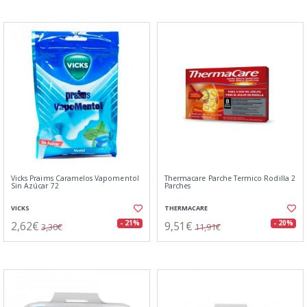
Vicks Praims Caramelos Vapomentol
Thermacare Parche Termico Rodilla 2
Sin Azúcar 72
Parches
VICKS
THERMACARE
2,62€
9,51€
- 21%
- 20%
3,30€
11,91€