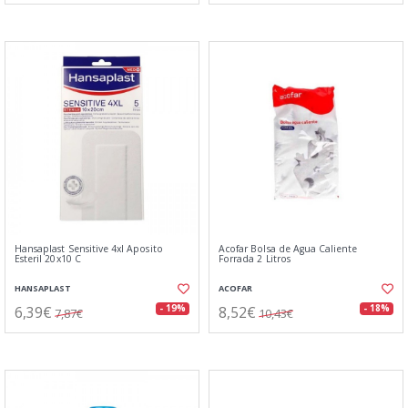
Hansaplast Sensitive 4xl Aposito
Acofar Bolsa de Agua Caliente
Esteril 20x10 C
Forrada 2 Litros
HANSAPLAST
ACOFAR
6,39€
8,52€
- 19%
- 18%
7,87€
10,43€