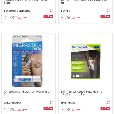
50ml
ml
BEACON BIOMEDICINE
BETRES
42,33€
5,76€
- 19%
- 19%
52,56€
7,10€
Arkopharma Migrastick Forte Rollon
Dermaplast Active Bolsa de Frio
2ml
15x25 cm 1 Ud Ha
ARKOPHARMA
HARTMANN
12,25€
7,08€
- 19%
- 19%
15,09€
8,72€