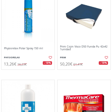
Prim Cojin Visco D50 Funda Pu 42x42
Physiorelax Polar Spray 150 ml
1unidad
PHYSIORELAX
PRIM
13,26€
50,20€
- 18%
- 18%
16,23€
61,41€