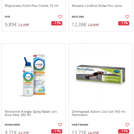
Physiorelax Forte Plus Crema 75 ml
Nexcare Coldhot Bolsa Frio Calor
DYR
NEXCARE
9,89€
12,38€
- 17%
- 17%
11,93€
14,93€
Rhinomer Alergia Spray Nasal con
Dermaplast Active Cool Gel 100 ml
Aloe Vera 100 ml
Hartmann
RHINOMER
HARTMANN
9,71€
13,73€
- 17%
- 17%
11,71€
16,55€