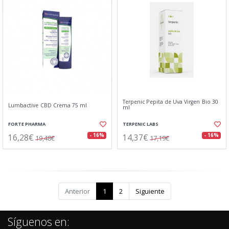
Terpenic Pepita de Uva Virgen Bio 30
Lumbactive CBD Crema 75 ml
ml
FORTE PHARMA
TERPENIC LABS
16,28€
14,37€
- 16%
- 16%
19,48€
17,19€
Anterior
1
2
Siguiente
Síguenos en: