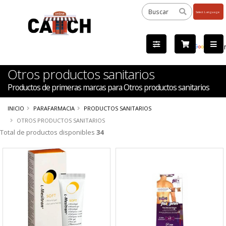
Powered
by
Tra
Otros productos sanitarios
Productos de primeras marcas para Otros productos sanitarios
INICIO
PARAFARMACIA
PRODUCTOS SANITARIOS
OTROS PRODUCTOS SANITARIOS
Total de productos disponibles
34