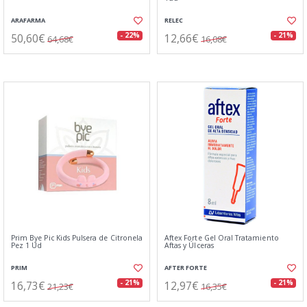
ARAFARMA
RELEC
50,60€
12,66€
- 22%
- 21%
64,68€
16,08€
Prim Bye Pic Kids Pulsera de Citronela
Aftex Forte Gel Oral Tratamiento
Pez 1 Ud
Aftas y Úlceras
PRIM
AFTER FORTE
16,73€
12,97€
- 21%
- 21%
21,23€
16,35€