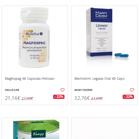
Magfospag 60 Capsulas Heliosar
Martiderm Legvass Oral 60 Caps
HELIOSAR
MARTIDERM
21,16€
32,76€
- 22%
- 22%
27,06€
41,89€