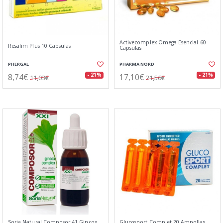
Activecomplex Omega Esencial 60
Resalim Plus 10 Capsulas
Capsulas
PHERGAL
PHARMA NORD
8,74€
17,10€
- 21%
- 21%
11,03€
21,56€
Soria Natural Composor 41 Gincox
Glucosport Complet 20 Ampollas