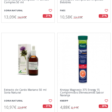
Complex 50 ml
Bebibles
SORIA NATURAL
FAES
13,09€
10,58€
- 21%
- 21%
16,50€
13,33€
Extracto de Cardo Mariano 50 ml
Kneipp Magnesio 375 Energy 15
Soria Natural
Comprimidos Efervescentes Sabor
Naranja
SORIA NATURAL
KNEIPP
10,97€
4,88€
- 21%
- 20%
13,81€
6,11€