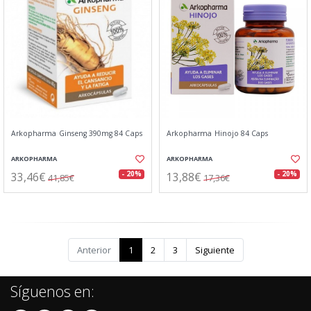
Arkopharma Ginseng 390mg 84 Caps
Arkopharma Hinojo 84 Caps
ARKOPHARMA
ARKOPHARMA
33,46€
13,88€
- 20%
- 20%
41,85€
17,36€
Anterior
1
2
3
Siguiente
Síguenos en: