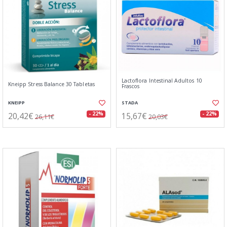
Lactoflora Intestinal Adultos 10
Kneipp Stress Balance 30 Tabletas
Frascos
KNEIPP
STADA
20,42€
15,67€
- 22%
- 22%
26,11€
20,03€