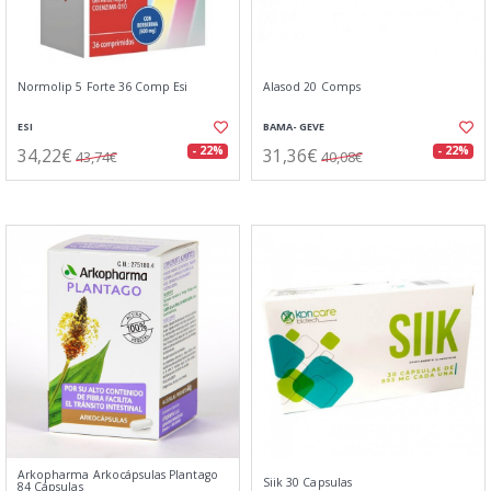
Normolip 5 Forte 36 Comp Esi
Alasod 20 Comps
ESI
BAMA- GEVE
34,22€
31,36€
- 22%
- 22%
43,74€
40,08€
Arkopharma Arkocápsulas Plantago
Siik 30 Capsulas
84 Cápsulas