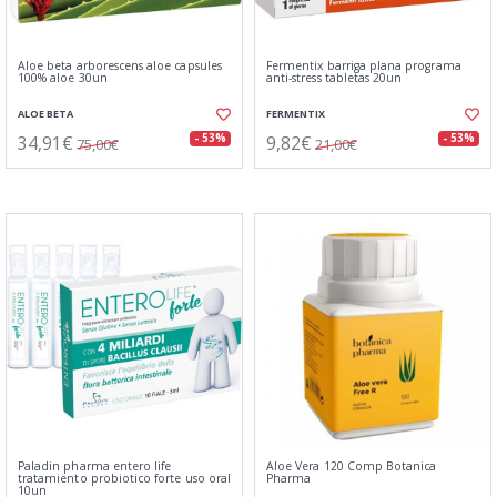
Aloe beta arborescens aloe capsules
Fermentix barriga plana programa
100% aloe 30un
anti-stress tabletas 20un
ALOE BETA
FERMENTIX
34,91€
9,82€
- 53%
- 53%
75,00€
21,00€
Paladin pharma entero life
Aloe Vera 120 Comp Botanica
tratamiento probiotico forte uso oral
Pharma
10un