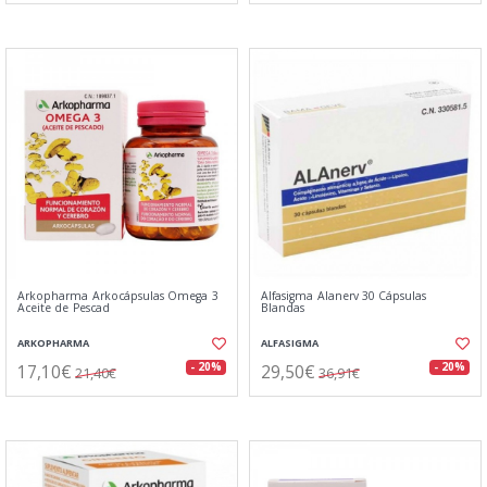
Arkopharma Arkocápsulas Omega 3
Alfasigma Alanerv 30 Cápsulas
Aceite de Pescad
Blandas
ARKOPHARMA
ALFASIGMA
17,10€
29,50€
- 20%
- 20%
21,40€
36,91€