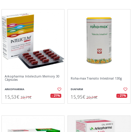
Arkopharma Intelectum Memory 30
Roha-max Transito Intestinal 130g
Cápsulas
ARKOPHARMA
DIAFARM
15,53€
15,95€
- 21%
- 21%
19,71€
20,24€