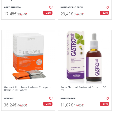
ARKOPHARMA
KONCARE BIOTECH
17,48€
29,45€
- 22%
- 22%
22,34€
37,63€
Genové Fluidbase Rederm Colágeno
Soria Natural Gastronat Extracto 50
Bebible 20 Sobres
ml
GENOVE
PHARMASOR
36,24€
11,07€
- 21%
- 21%
46,00€
14,05€