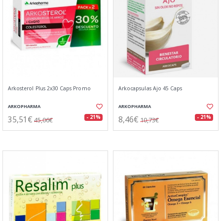
Arkosterol Plus 2x30 Caps Promo
Arkocapsulas Ajo 45 Caps
ARKOPHARMA
ARKOPHARMA
35,51€
8,46€
- 21%
- 21%
45,06€
10,73€