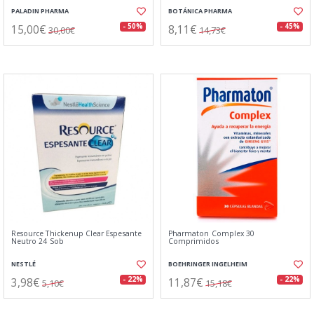
PALADIN PHARMA
BOTÁNICA PHARMA
15,00€
8,11€
- 50%
- 45%
30,00€
14,73€
Resource Thickenup Clear Espesante
Pharmaton Complex 30
Neutro 24 Sob
Comprimidos
NESTLÉ
BOEHRINGER INGELHEIM
3,98€
11,87€
- 22%
- 22%
5,10€
15,18€