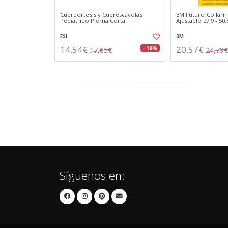
Cubreortesis y Cubrescayolas
3M Futuro Collarín
Pediatrico Pierna Corta
Ajustable 27,9 - 50
ESI
3M
14,54€
20,57€
- 18%
17,65€
24,79€
Síguenos en: