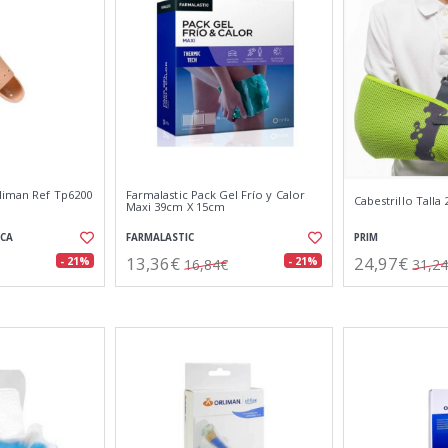
rliman Ref Tp6200
Farmalastic Pack Gel Frío y Calor
Cabestrillo Talla
Maxi 39cm X 15cm
ICA
FARMALASTIC
PRIM
13,36€
24,97€
- 21%
- 21%
16,84€
31,2