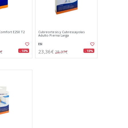
Comfort E250 T2
Cubreortesis y Cubrescayolas
Adulto Pierna Larga
ESI
23,36€
- 18%
- 18%
5€
28,37€