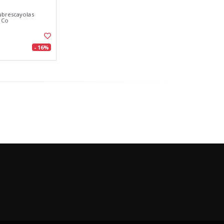
ubrescayolas
 Co
- 16%