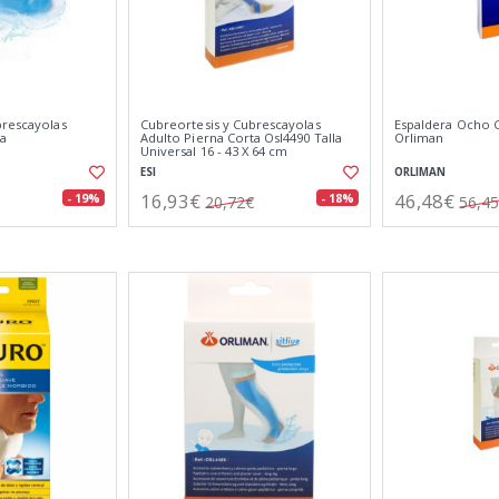
brescayolas
Cubreortesis y Cubrescayolas
Espaldera Ocho 
La
Adulto Pierna Corta Osl4490 Talla
Orliman
Universal 16 - 43 X 64 cm
ESI
ORLIMAN
16,93€
46,48€
- 19%
- 18%
20,72€
56,4