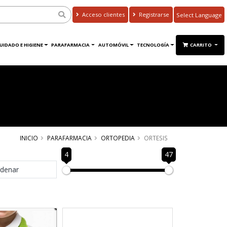
Acceso clientes
Registrarse
Powered by
Translate
UIDADO E HIGIENE
PARAFARMACIA
AUTOMÓVIL
TECNOLOGÍA
CARRITO
INICIO
PARAFARMACIA
ORTOPEDIA
ORTESIS
4
47
denar