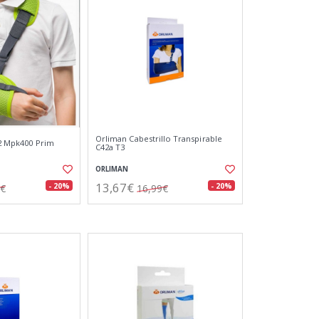
Orliman Cabestrillo Transpirable
 2 Mpk400 Prim
C42a T3
ORLIMAN
13,67€
- 20%
- 20%
4€
16,99€