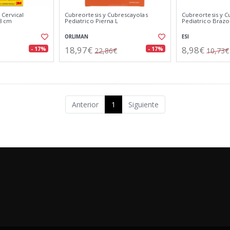
 Cervical
Cubreortesis y Cubrescayolas
Cubreortesis y C
,8 cm
Pediatrico Pierna L
Pediatrico Brazo
ORLIMAN
ESI
18,97€
8,98€
- 17%
- 17%
22,86€
10,73€
Anterior
1
Siguiente