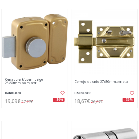
Cerradura t/ucem beige
Cerrojo dorado 27x50mm.serreta
25x50mm.pom.serr.
HANDLOCK
HANDLOCK
19,09€
18,67€
- 30%
- 30%
27,27€
26,67€