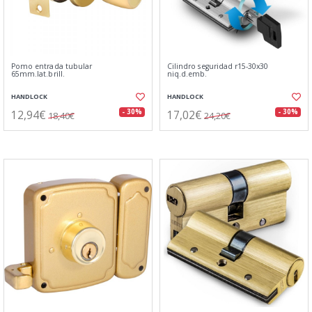
Pomo entrada tubular
Cilindro seguridad r15-30x30
65mm.lat.brill.
niq.d.emb.
HANDLOCK
HANDLOCK
12,94€
17,02€
- 30%
- 30%
18,40€
24,20€