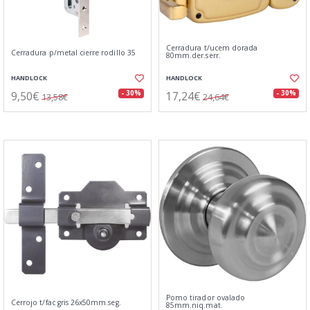
Cerradura t/ucem dorada
Cerradura p/metal cierre rodillo 35
80mm.der.serr.
HANDLOCK
HANDLOCK
9,50€
17,24€
- 30%
- 30%
13,58€
24,64€
Pomo tirador ovalado
Cerrojo t/fac gris 26x50mm.seg.
85mm.niq.mat.