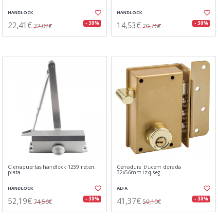
HANDLOCK
HANDLOCK
22,41€
14,53€
- 30%
- 30%
32,02€
20,76€
Cierrapuertas handlock 1259 reten.
Cerradura t/ucem dorada
plata
32x56mm.izq.seg.
HANDLOCK
ALFA
52,19€
41,37€
- 30%
- 30%
74,56€
59,10€