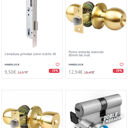
Pomo entrada redondo
Cerradura p/metal cierre rodillo 30
65mm.lat.mat.
HANDLOCK
HANDLOCK
9,50€
12,94€
- 30%
- 30%
13,51€
18,40€