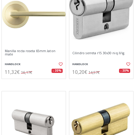
Manilla recta roseta 65mm.laton
Cilindro serreta r15 30x30 niq.ll/ig.
mate
HANDLOCK
HANDLOCK
11,32€
10,20€
- 30%
- 30%
16,17€
14,57€