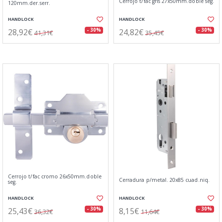
Cerrojo t/fac gris 27x50mm.doble seg.
120mm.der.serr.
HANDLOCK
HANDLOCK
28,92€
24,82€
- 30%
- 30%
41,31€
35,45€
Cerrojo t/fac cromo 26x50mm.doble
Cerradura p/metal. 20x85 cuad.niq.
seg.
HANDLOCK
HANDLOCK
25,43€
8,15€
- 30%
- 30%
36,32€
11,64€