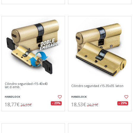
Cilindro seguridad r15-40x40
Cilindro seguridad r15-35x35 laton
lat.d.emb.
HANDLOCK
HANDLOCK
18,77€
18,53€
- 29%
- 29%
26,55€
26,21€