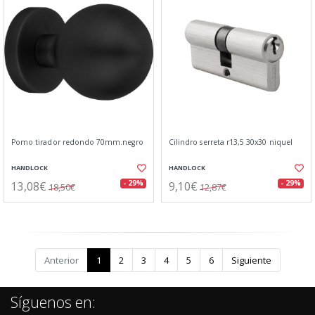
Pomo tirador redondo 70mm.negro
Cilindro serreta r13,5 30x30 niquel
HANDLOCK
HANDLOCK
13,08€
9,10€
- 29%
- 29%
18,50€
12,87€
Anterior
1
2
3
4
5
6
Siguiente
Síguenos en: