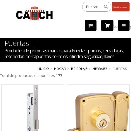
Powered
by
Tra
Puertas
Productos de primeras marcas para Puertas: pomos, cerraduras,
retenedor, cierrapuertas, cerrojos, cilindro seguridad, llaves
INICIO
HOGAR
BRICOLAJE
HERRAJES
PUERTAS
Total de productos disponibles
177