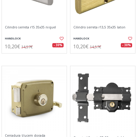
Cilindro serreta r15 35x35 niquel
Cilindro serreta r13,5 35x35 laton
HANDLOCK
HANDLOCK
10,20€
10,20€
- 30%
- 30%
14,57€
14,57€
Cerradura t/ucem dorada