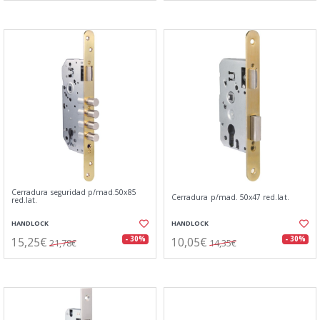
Cerradura seguridad p/mad.50x85
Cerradura p/mad. 50x47 red.lat.
red.lat.
HANDLOCK
HANDLOCK
15,25€
10,05€
- 30%
- 30%
21,78€
14,35€