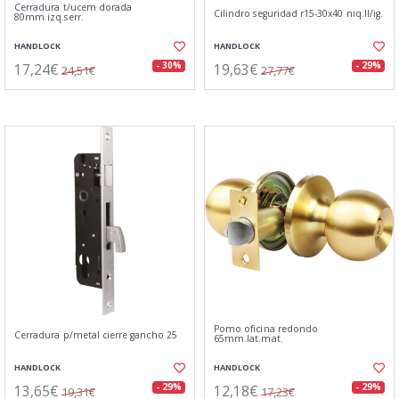
Cerradura t/ucem dorada
Cilindro seguridad r15-30x40 niq.ll/ig.
80mm.izq.serr.
HANDLOCK
HANDLOCK
17,24€
19,63€
- 30%
- 29%
24,51€
27,77€
Pomo oficina redondo
Cerradura p/metal cierre gancho 25
65mm.lat.mat.
HANDLOCK
HANDLOCK
13,65€
12,18€
- 29%
- 29%
19,31€
17,23€