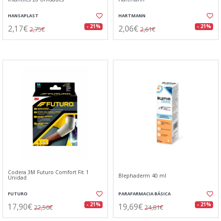
HANSAPLAST
HARTMANN
2,17€
2,06€
- 21%
- 21%
2,75€
2,61€
Codera 3M Futuro Comfort Fit 1
Blephaderm 40 ml
Unidad
FUTURO
PARAFARMACIA BÁSICA
17,90€
19,69€
- 21%
- 21%
22,56€
24,81€