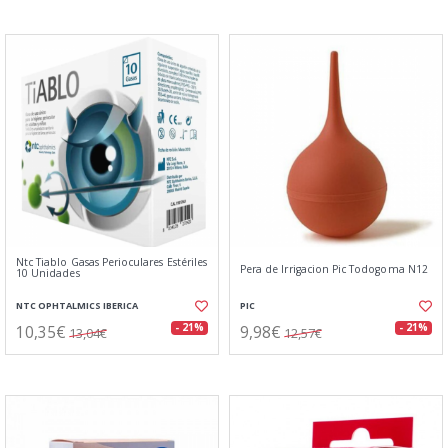
Ntc Tiablo Gasas Perioculares Estériles
Pera de Irrigacion Pic Todogoma N12
10 Unidades
NTC OPHTALMICS IBERICA
PIC
10,35€
9,98€
- 21%
- 21%
13,04€
12,57€