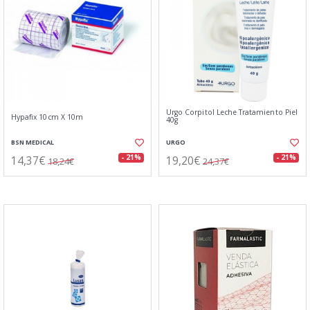
Urgo Corpitol Leche Tratamiento Piel
Hypafix 10cm X 10m
40g
BSN MEDICAL
URGO
14,37€
19,20€
- 21%
- 21%
18,24€
24,37€