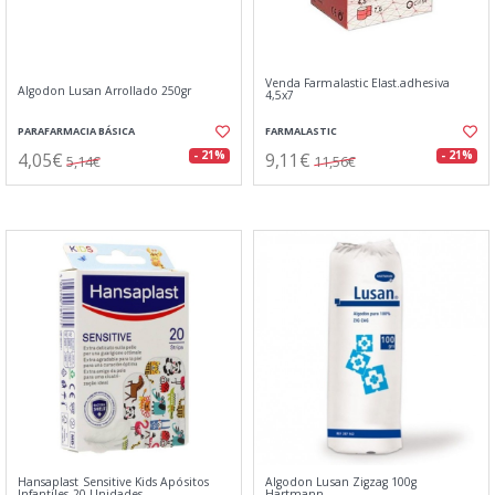
Venda Farmalastic Elast.adhesiva
Algodon Lusan Arrollado 250gr
4,5x7
PARAFARMACIA BÁSICA
FARMALASTIC
4,05€
9,11€
- 21%
- 21%
5,14€
11,56€
Hansaplast Sensitive Kids Apósitos
Algodon Lusan Zigzag 100g
Infantiles 20 Unidades
Hartmann