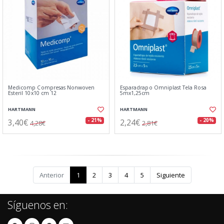
Medicomp Compresas Nonwoven
Esparadrapo Omniplast Tela Rosa
Esteril 10x10 cm 12
5mx1,25cm
HARTMANN
HARTMANN
3,40€
2,24€
- 21%
- 20%
4,28€
2,81€
Anterior
1
2
3
4
5
Siguiente
Síguenos en: