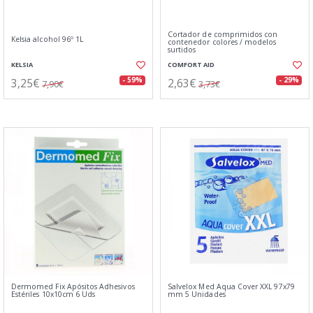
Cortador de comprimidos con
Kelsia alcohol 96º 1L
contenedor colores / modelos
surtidos
KELSIA
COMFORT AID
3,25€
2,63€
- 59%
- 29%
7,90€
3,73€
Dermomed Fix Apósitos Adhesivos
Salvelox Med Aqua Cover XXL 97x79
Estériles 10x10cm 6 Uds
mm 5 Unidades