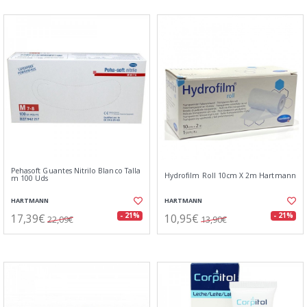
Pehasoft Guantes Nitrilo Blanco Talla
Hydrofilm Roll 10cm X 2m Hartmann
m 100 Uds
HARTMANN
HARTMANN
17,39€
10,95€
- 21%
- 21%
22,09€
13,90€