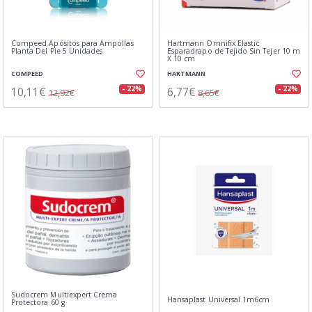
Compeed Apósitos para Ampollas
Hartmann Omnifix Elastic
Planta Del Pie 5 Unidades
Esparadrapo de Tejido Sin Tejer 10 m
X 10 cm
COMPEED
HARTMANN
10,11€
6,77€
- 22%
- 22%
12,92€
8,65€
Sudocrem Multiexpert Crema
Hansaplast Universal 1m6cm
Protectora 60 g