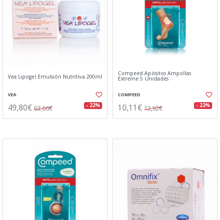
Compeed Apósitos Ampollas
Vea Lipogel Emulsión Nutritiva 200ml
Extreme 5 Unidades
VEA
COMPEED
49,80€
10,11€
- 22%
- 22%
63,66€
12,92€