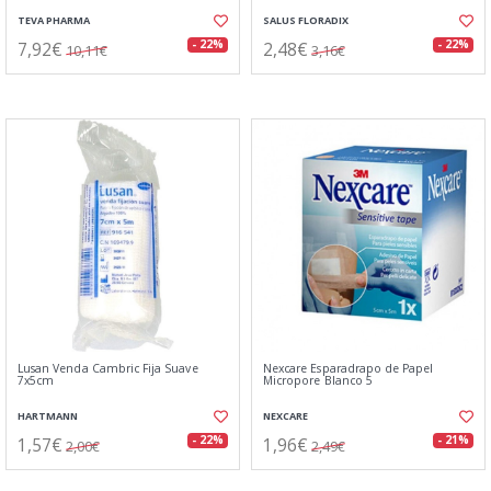
TEVA PHARMA
SALUS FLORADIX
7,92€
2,48€
- 22%
- 22%
10,11€
3,16€
Lusan Venda Cambric Fija Suave
Nexcare Esparadrapo de Papel
7x5cm
Micropore Blanco 5
HARTMANN
NEXCARE
1,57€
1,96€
- 22%
- 21%
2,00€
2,49€