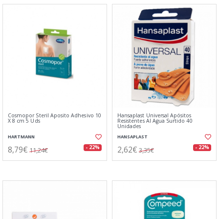
Cosmopor Steril Aposito Adhesivo 10
Hansaplast Universal Apósitos
X 8 cm 5 Uds
Resistentes Al Agua Surtido 40
Unidades
HARTMANN
HANSAPLAST
8,79€
2,62€
- 22%
- 22%
11,24€
3,35€