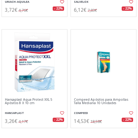
URIACH-AQUILEA
SALVELOX
3,72€
6,12€
- 22%
- 22%
4,76€
7,83€
Hansaplast Aqua Protect XXL 5
Compeed Apósitos para Ampollas
Apósitos 8 X 10 cm
Talla Mediana 10 Unidades
HANSAPLAST
COMPEED
3,26€
14,53€
- 22%
- 22%
4,17€
18,58€