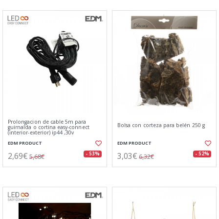
Prolongacion de cable 5m para
Bolsa con corteza para belén 250 g
guirnalda o cortina easy-connect
(interior-exterior) ip44 ,30v
EDM PRODUCT
EDM PRODUCT
2,69€
3,03€
- 53%
- 52%
5,68€
6,32€