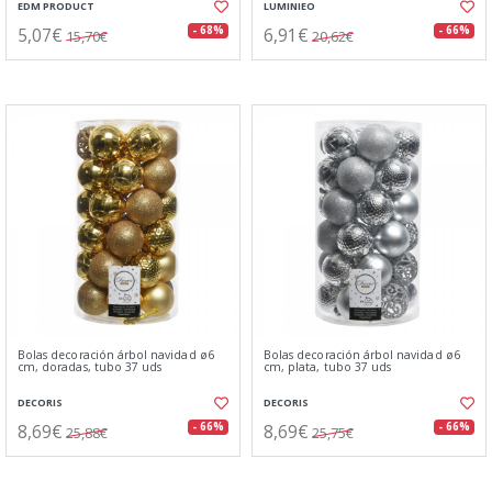
EDM PRODUCT
LUMINIEO
5,07€
6,91€
- 68%
- 66%
15,70€
20,62€
Bolas decoración árbol navidad ø6
Bolas decoración árbol navidad ø6
cm, doradas, tubo 37 uds
cm, plata, tubo 37 uds
DECORIS
DECORIS
8,69€
8,69€
- 66%
- 66%
25,88€
25,75€