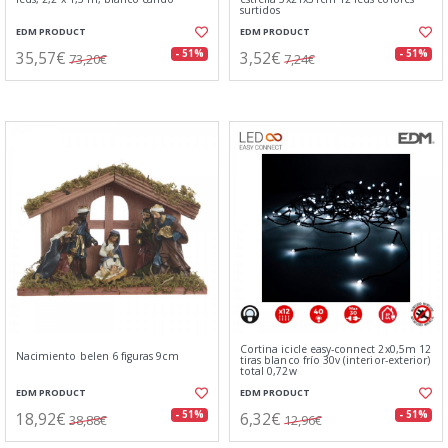
surtidos
EDM PRODUCT
EDM PRODUCT
35,57€
3,52€
- 51%
- 51%
73,20€
7,24€
Cortina icicle easy-connect 2x0,5m 12
Nacimiento belen 6 figuras 9cm
tiras blanco frío 30v (interior-exterior)
total 0,72w
EDM PRODUCT
EDM PRODUCT
18,92€
6,32€
- 51%
- 51%
38,88€
12,96€