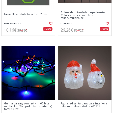
Guirnalda microleds parpadeante,
Figura flexiled abeto verde 62 cm
20 luces con estaca, blanco
cálido/multicolor.
EDM PRODUCT
LUMINEO
10,16€
26,26€
- 75%
- 69%
39,89€
85,72€
Guirnalda easy-connect 4m 60 leds
Figura led santa claus para interior a
multicolor 30v (ip44 interior-exterior)
pilas modelos surtidos. 491239
total 1.08w