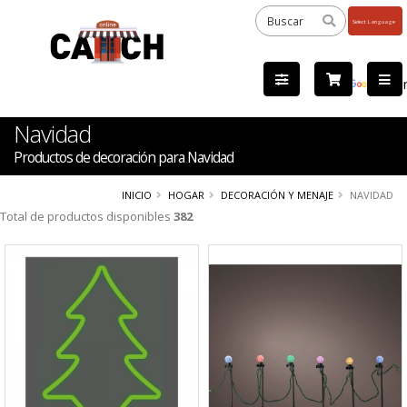
Powered
by
Tra
Navidad
Productos de decoración para Navidad
INICIO
HOGAR
DECORACIÓN Y MENAJE
NAVIDAD
Total de productos disponibles
382