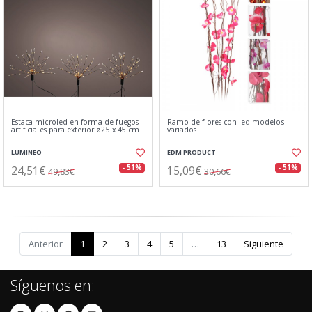
Estaca microled en forma de fuegos
Ramo de flores con led modelos
artificiales para exterior ø25 x 45 cm
variados
LUMINEO
EDM PRODUCT
24,51€
15,09€
- 51%
- 51%
49,83€
30,66€
Anterior
1
2
3
4
5
…
13
Siguiente
Síguenos en: