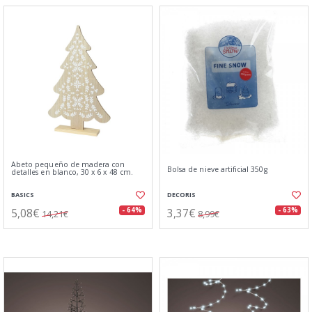
Abeto pequeño de madera con
Bolsa de nieve artificial 350g
detalles en blanco, 30 x 6 x 48 cm.
BASICS
DECORIS
5,08€
3,37€
- 64%
- 63%
14,21€
8,99€