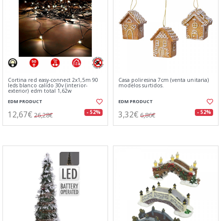
Cortina red easy-connect 2x1,5m 90
Casa poliresina 7cm (venta unitaria)
leds blanco calido 30v (interior-
modelos surtidos.
exterior) edm total 1,62w
EDM PRODUCT
EDM PRODUCT
12,67€
3,32€
- 52%
- 52%
26,28€
6,86€