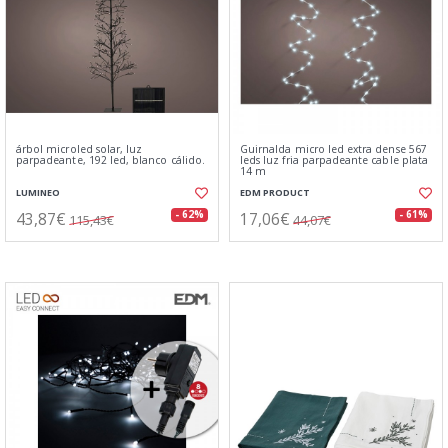
árbol microled solar, luz
Guirnalda micro led extra dense 567
parpadeante, 192 led, blanco cálido.
leds luz fria parpadeante cable plata
14 m
LUMINEO
EDM PRODUCT
43,87€
17,06€
- 62%
- 61%
115,43€
44,07€