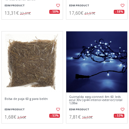
EDM PRODUCT
EDM PRODUCT
13,31€
17,60€
- 58%
- 58%
32,01€
41,57€
Guirnalda easy-connect 4m 60 leds
Bolsa de paja 60 g para belén
azul 30v (ip44 interior-exterior) total
1,08w
EDM PRODUCT
EDM PRODUCT
1,68€
7,81€
- 53%
- 53%
3,56€
16,53€