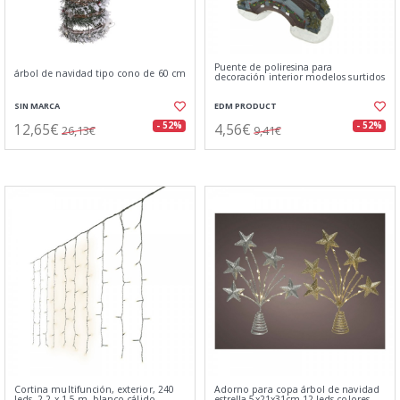
Puente de poliresina para
árbol de navidad tipo cono de 60 cm
decoración interior modelos surtidos
SIN MARCA
EDM PRODUCT
12,65€
4,56€
- 52%
- 52%
26,13€
9,41€
Cortina multifunción, exterior, 240
Adorno para copa árbol de navidad
leds, 2,2 x 1,5 m, blanco cálido
estrella 5x21x31cm 12 leds colores