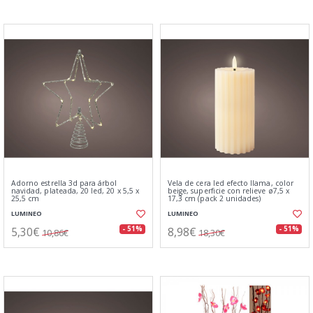
Adorno estrella 3d para árbol
Vela de cera led efecto llama, color
navidad, plateada, 20 led, 20 x 5,5 x
beige, superficie con relieve ø7,5 x
25,5 cm
17,3 cm (pack 2 unidades)
LUMINEO
LUMINEO
5,30€
8,98€
- 51%
- 51%
10,86€
18,30€