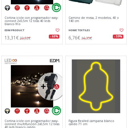
Cortina icicle con programador easy-
Camino de mesa, 2 modelos, 40 x
connect 2x0,5m 12 tiras 40 leds
140 cm
blanco frío
EDM PRODUCT
HOME TEXTILES
13,31€
6,76€
- 60%
- 59%
33,52€
16,35€
Cortina icicle con programador easy-
Figura flexiled campana blanco
connect multifunción 2x0,5m 12 tiras
calido 71 cm
40 leds blanco calido