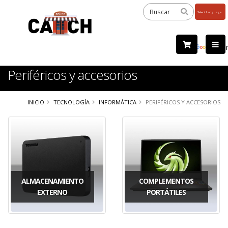
Powered
by
Tra
Periféricos y accesorios
INICIO
TECNOLOGÍA
INFORMÁTICA
PERIFÉRICOS Y ACCESORIOS
ALMACENAMIENTO
COMPLEMENTOS
EXTERNO
PORTÁTILES