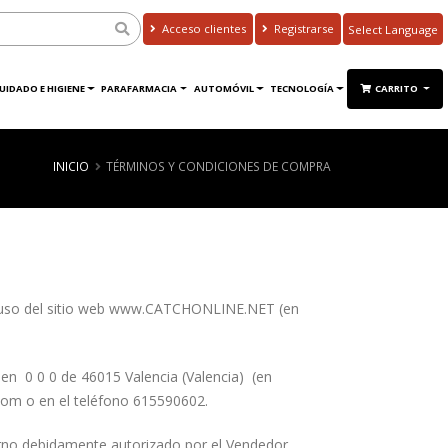
Acceso clientes
Registrarse
Powered by
Translate
UIDADO E HIGIENE
PARAFARMACIA
AUTOMÓVIL
TECNOLOGÍA
CARRITO
INICIO
TÉRMINOS Y CONDICIONES DE COMPRA
 y uso del sitio web www.CATCHONLINE.NET (en
en 0 0 0 de 46015 Valencia (Valencia) (en
.com o en el teléfono 615590602.
erno debidamente autorizado por el Vendedor,