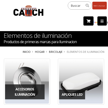
Powered
by
Tra
Elementos de iluminación
Productos de primeras marcas para Iluminacion
INICIO
HOGAR
BRICOLAJE
ELEMENTOS DE ILUMINACIÓN
ACCESORIOS
ILUMINACIÓN
APLIQUES LED