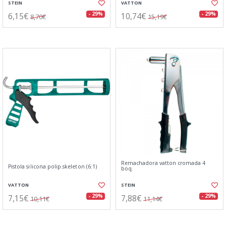
STEIN
VATTON
6,15€
10,74€
- 29%
- 29%
8,70€
15,19€
Remachadora vatton cromada 4
Pistola silicona polip.skeleton (6:1)
boq.
VATTON
STEIN
7,15€
7,88€
- 29%
- 29%
10,11€
11,14€