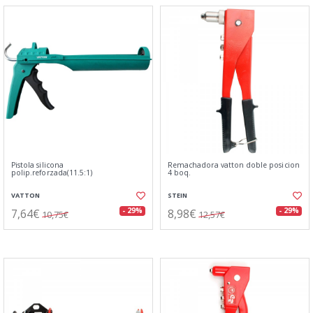
Pistola silicona
Remachadora vatton doble posicion
polip.reforzada(11.5:1)
4 boq.
VATTON
STEIN
7,64€
8,98€
- 29%
- 29%
10,75€
12,57€