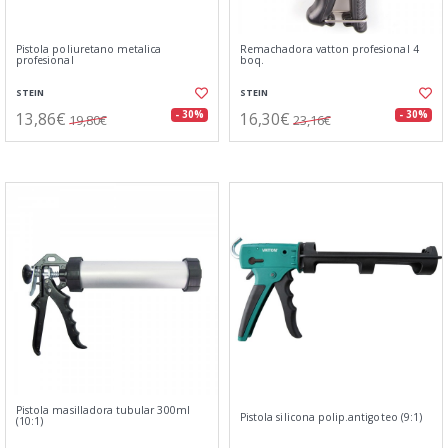
Pistola poliuretano metalica
Remachadora vatton profesional 4
profesional
boq.
STEIN
STEIN
13,86€
16,30€
- 30%
- 30%
19,80€
23,16€
Pistola masilladora tubular 300ml
Pistola silicona polip.antigoteo (9:1)
(10:1)