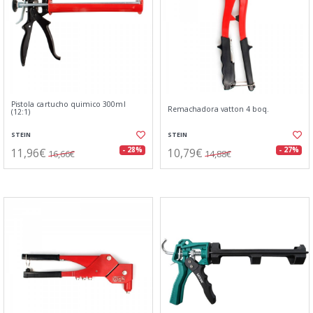
Pistola cartucho quimico 300ml
Remachadora vatton 4 boq.
(12:1)
STEIN
STEIN
11,96€
10,79€
- 28%
- 27%
16,66€
14,88€