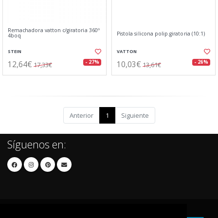
Remachadora vatton c/giratoria 360º
Pistola silicona polip.giratoria (10:1)
4boq
STEIN
VATTON
12,64€
10,03€
- 27%
- 26%
17,33€
13,61€
Anterior
1
Siguiente
Síguenos en: