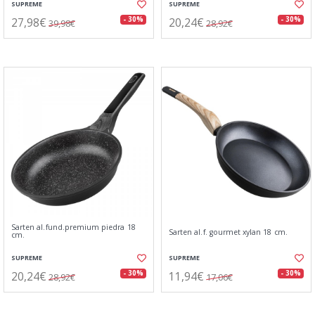
SUPREME
SUPREME
27,98€
20,24€
- 30%
- 30%
39,98€
28,92€
Sarten al.fund.premium piedra 18
Sarten al.f. gourmet xylan 18 cm.
cm.
SUPREME
SUPREME
20,24€
11,94€
- 30%
- 30%
28,92€
17,06€