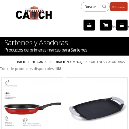
Powered
by
Tra
Sartenes y Asadoras
Productos de primeras marcas para Sartenes
INICIO
HOGAR
DECORACIÓN Y MENAJE
SARTENES Y ASADORAS
Total de productos disponibles
158