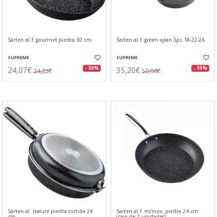
Sarten al.f. gourmet piedra 30 cm.
Sarten al.f. green xylan 3pc.18-22-26
SUPREME
SUPREME
24,07€
35,20€
- 30%
- 30%
34,22€
50,04€
Sarten al. nature piedra tortilla 24
Sarten al.f. m/inox. piedra 24 cm.
cm
(caja de 2 unidades)