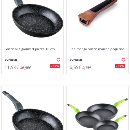
Sarten al.f. gourmet piedra 18 cm.
Rec. mango sarten marron pequeño
SUPREME
SUPREME
11,94€
6,59€
- 30%
- 30%
16,98€
9,37€