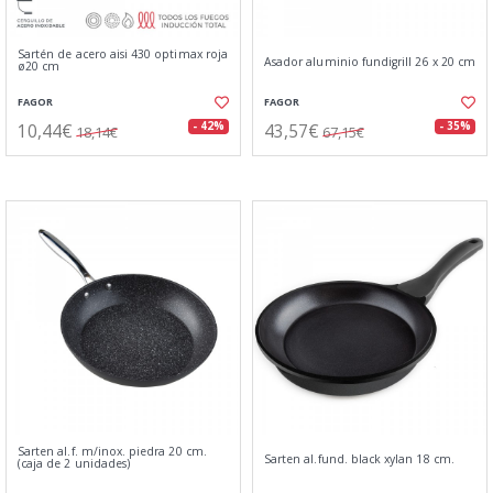
Sartén de acero aisi 430 optimax roja
Asador aluminio fundigrill 26 x 20 cm
ø20 cm
FAGOR
FAGOR
10,44€
43,57€
- 42%
- 35%
18,14€
67,15€
Sarten al.f. m/inox. piedra 20 cm.
Sarten al.fund. black xylan 18 cm.
(caja de 2 unidades)