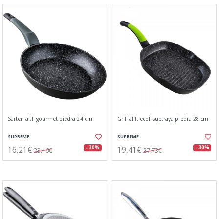
Sarten al.f. gourmet piedra 24 cm.
Grill al.f. ecol. sup.raya piedra 28 cm
SUPREME
SUPREME
16,21€
19,41€
- 30%
- 30%
23,16€
27,73€