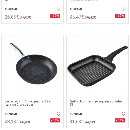
SUPREME
SUPREME
26,05€
35,47€
- 30%
- 30%
37,03€
50,42€
Sarten al.f. m/inox. piedra 32 cm.
Grill al.fund. m/fijo sup.raya piedra
(caja de 2 unidades)
28
SUPREME
SUPREME
48,14€
31,63€
- 30%
- 30%
68,43€
44,96€