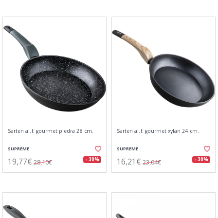
Sarten al.f. gourmet piedra 28 cm.
Sarten al.f. gourmet xylan 24 cm.
SUPREME
SUPREME
19,77€
16,21€
- 30%
- 30%
28,10€
23,04€