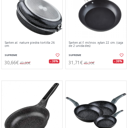
Sarten al. nature piedra tortilla 26
Sarten al.f. m/inox. xylan 22 cm. (caja
cm
de 2 unidades)
SUPREME
SUPREME
30,66€
31,71€
- 30%
- 30%
43,80€
45,30€