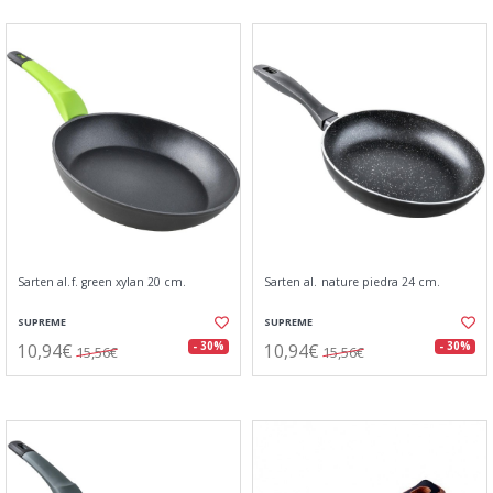
Sarten al.f. green xylan 20 cm.
Sarten al. nature piedra 24 cm.
SUPREME
SUPREME
10,94€
10,94€
- 30%
- 30%
15,56€
15,56€