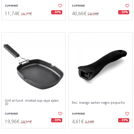
SUPREME
SUPREME
11,74€
40,66€
- 30%
- 30%
16,77€
58,08€
Grill al.fund. m/abat.sup.raya xylan
Rec. mango sarten negro pequeño
20
SUPREME
SUPREME
19,96€
4,61€
- 30%
- 30%
28,51€
6,58€