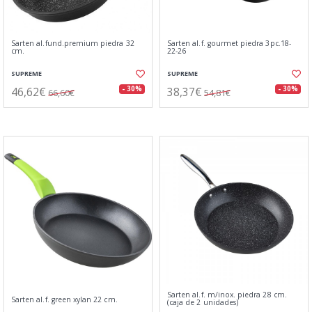
Sarten al.fund.premium piedra 32
Sarten al.f. gourmet piedra 3pc.18-
cm.
22-26
SUPREME
SUPREME
46,62€
38,37€
- 30%
- 30%
66,60€
54,81€
Sarten al.f. m/inox. piedra 28 cm.
Sarten al.f. green xylan 22 cm.
(caja de 2 unidades)