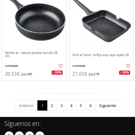
Sarten al. nature piedra honda 28
Grill al.fund. m/fijo sup.raya xylan 20
cm.
SUPREME
SUPREME
20,53€
27,63€
- 30%
- 30%
29,18€
39,27€
Anterior
1
2
3
4
5
6
Siguiente
Síguenos en: