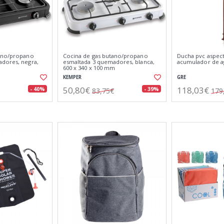
tano/propano
Cocina de gas butano/propano
Ducha pvc aspec
dores, negra,
esmaltada 3 quemadores, blanca,
acumulador de ag
600 x 340 x 100 mm
KEMPER
GRE
50,80€
118,03€
- 40%
- 39%
83,75€
179