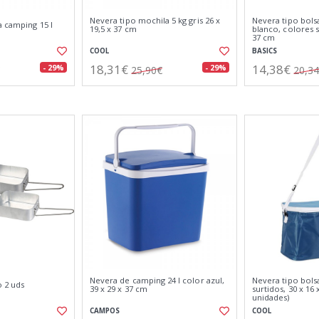
Nevera tipo mochila 5 kg gris 26 x
Nevera tipo bolsa
a camping 15 l
19,5 x 37 cm
blanco, colores s
37 cm
COOL
BASICS
18,31€
14,38€
- 29%
- 29%
25,90€
20,3
Nevera de camping 24 l color azul,
Nevera tipo bolsa
o 2 uds
39 x 29 x 37 cm
surtidos, 30 x 16 
unidades)
CAMPOS
COOL