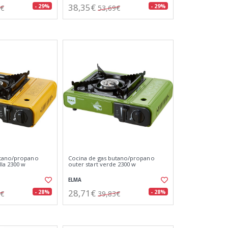
38,35€
- 29%
- 29%
9€
53,69€
utano/propano
Cocina de gas butano/propano
lla 2300 w
outer start verde 2300 w
ELMA
28,71€
- 28%
- 28%
3€
39,83€