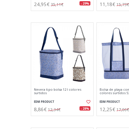
24,95€
11,18€
- 29%
35,11€
15,73€
Nevera tipo bolsa 12 l colores
Bolsa de playa con
surtidos
colores surtidos 5
EDM PRODUCT
EDM PRODUCT
8,86€
12,25€
- 28%
12,34€
17,06€