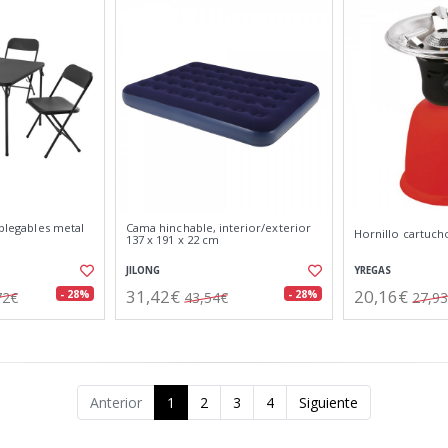
 plegables metal
Cama hinchable, interior/exterior
Hornillo cartuch
137 x 191 x 22 cm
JILONG
YREGAS
31,42€
20,16€
- 28%
- 28%
72€
43,54€
27,9
Anterior
1
2
3
4
Siguiente