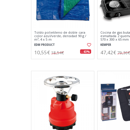
Toldo polietileno de doble cara
Cocina de gas bu
color azul/verde, densidad 90 g /
esmaltada 2 quema
m², 4 x 5 m
570 x 300 x 65 mm
EDM PRODUCT
KEMPER
10,55€
47,42€
- 43%
18,54€
79,36€