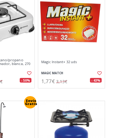
utano/propano
Magic Instant+ 32 uds
ador, blanca, 270
MAGIC MATCH
1,77€
- 50%
- 43%
0€
3,13€
Envío
Gratis