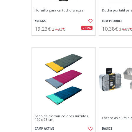
Hornillo para cartucho yregas
Ducha portátil par
YREGAS
EDM PRODUCT
19,23€
10,38€
- 30%
27,33€
14,69€
Saco de dormir colores surtidos,
Cacerolas alumini
190 x 75 cm
CAMP ACTIVE
BASICS