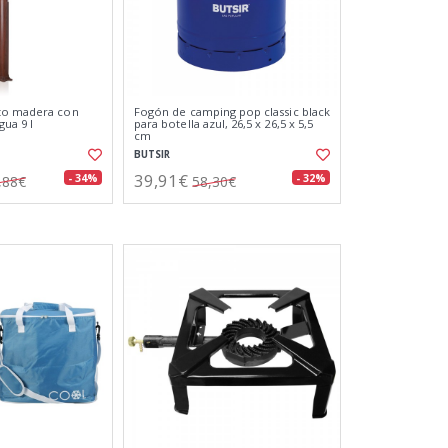
to madera con
Fogón de camping pop classic black
ua 9 l
para botella azul, 26,5 x 26,5 x 5,5
cm
BUTSIR
39,91€
- 34%
- 32%
,88€
58,30€