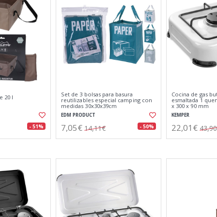
Set de 3 bolsas para basura
Cocina de gas b
e 20 l
reutilizables especial camping con
esmaltada 1 quem
medidas 30x30x39cm
x 300 x 90 mm
EDM PRODUCT
KEMPER
7,05€
22,01€
- 51%
- 50%
14,11€
43,9