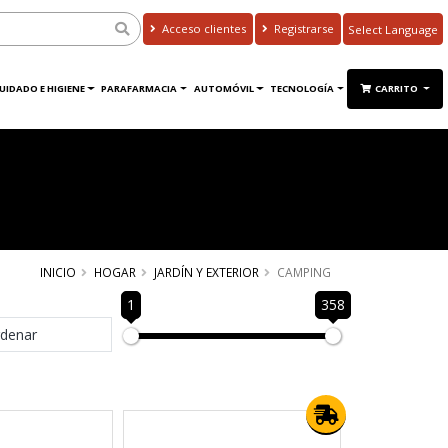
Acceso clientes
Registrarse
Powered by
Translate
UIDADO E HIGIENE
PARAFARMACIA
AUTOMÓVIL
TECNOLOGÍA
CARRITO
INICIO
HOGAR
JARDÍN Y EXTERIOR
CAMPING
1
358
denar