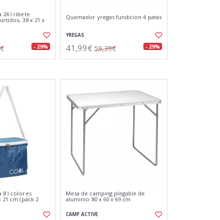
 24 l ribete
Quemador yregas fundicion 4 patas
urtidos, 38 x 21 x
YREGAS
41,99€
- 29%
- 29%
4€
59,39€
 8 l colores
Mesa de camping plegable de
x 21 cm (pack 2
aluminio 80 x 60 x 69 cm
CAMP ACTIVE