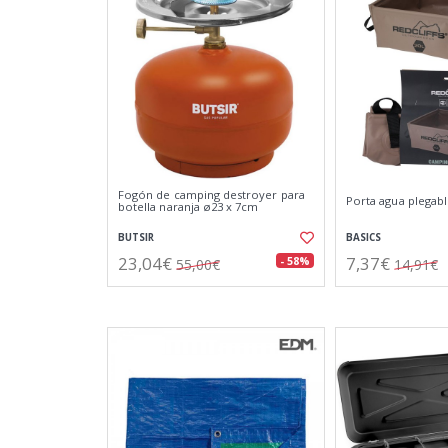
Fogón de camping destroyer para
Porta agua plegabl
botella naranja ø23 x 7cm
BUTSIR
BASICS
23,04€
7,37€
- 58%
55,00€
14,91€