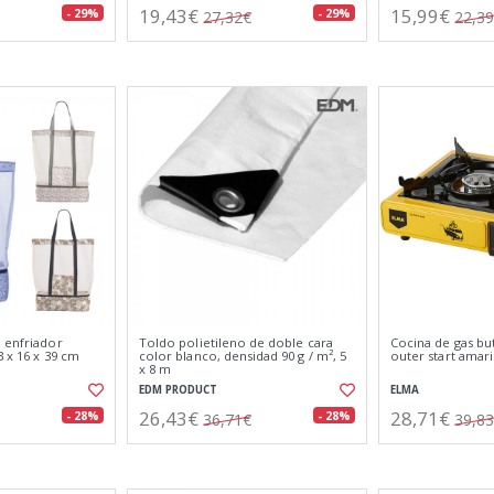
19,43€
15,99€
- 29%
- 29%
27,32€
22,3
 enfriador
Toldo polietileno de doble cara
Cocina de gas b
3 x 16 x 39 cm
color blanco, densidad 90 g / m², 5
outer start amari
x 8 m
EDM PRODUCT
ELMA
26,43€
28,71€
- 28%
- 28%
36,71€
39,8