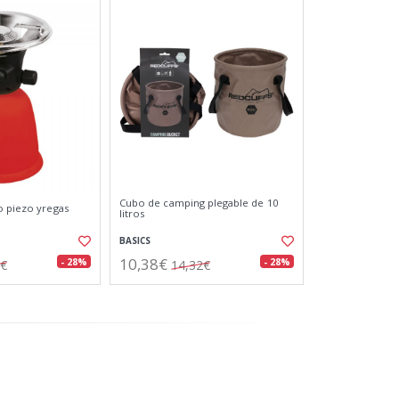
Cubo de camping plegable de 10
o piezo yregas
litros
BASICS
10,38€
- 28%
- 28%
3€
14,32€