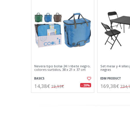
Nevera tipo bolsa 24 l ribete negro,
Set mesa y 4 sillas
colores surtidos, 38 x 21 x 37 cm
negras
BASICS
EDM PRODUCT
14,38€
169,38€
- 28%
19,93€
234,