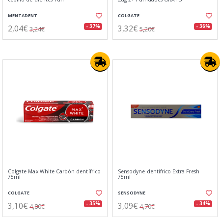
MENTADENT
COLGATE
2,04€
3,32€
- 37%
- 36%
3,24€
5,20€
Colgate Max White Carbón dentífrico
Sensodyne dentífrico Extra Fresh
75ml
75ml
COLGATE
SENSODYNE
3,10€
3,09€
- 35%
- 34%
4,80€
4,70€