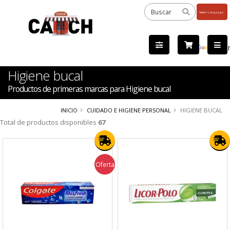
Powered
by
Tra
Higiene bucal
Productos de primeras marcas para Higiene bucal
INICIO
CUIDADO E HIGIENE PERSONAL
HIGIENE BUCAL
Total de productos disponibles
67
Oferta