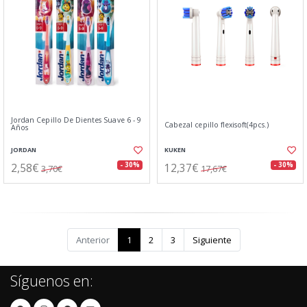
Jordan Cepillo De Dientes Suave 6 - 9
Cabezal cepillo flexisoft(4pcs.)
Años
JORDAN
KUKEN
2,58€
12,37€
- 30%
- 30%
3,70€
17,67€
Anterior
1
2
3
Siguiente
Síguenos en: