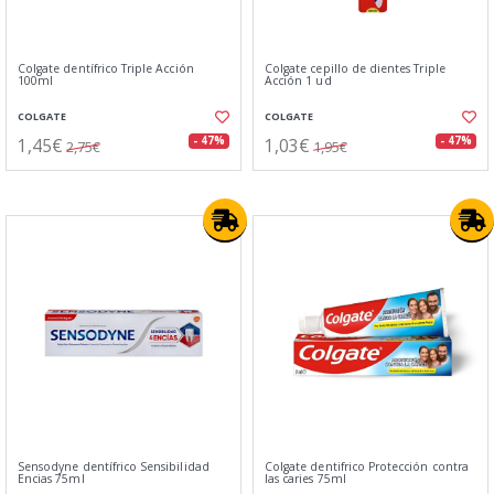
Colgate dentífrico Triple Acción
Colgate cepillo de dientes Triple
100ml
Acción 1 ud
COLGATE
COLGATE
1,45€
1,03€
- 47%
- 47%
2,75€
1,95€
Sensodyne dentífrico Sensibilidad
Colgate dentifrico Protección contra
Encias 75ml
las caries 75ml