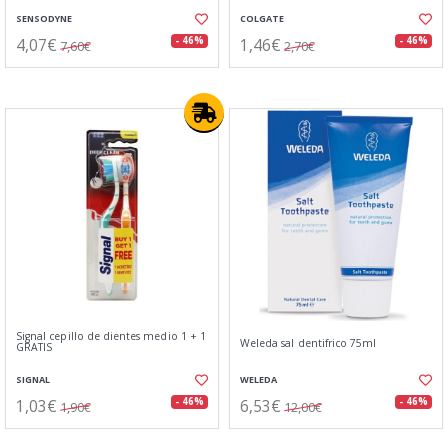
SENSODYNE
COLGATE
4,07€
1,46€
- 46%
- 46%
7,60€
2,70€
Signal cepillo de dientes medio 1 + 1
Weleda sal dentifrico 75ml
GRATIS
SIGNAL
WELEDA
1,03€
6,53€
- 46%
- 46%
1,90€
12,00€