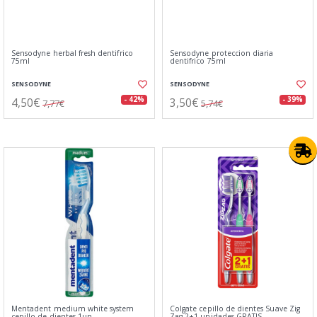
Sensodyne herbal fresh dentifrico
Sensodyne proteccion diaria
75ml
dentifrico 75ml
SENSODYNE
SENSODYNE
4,50€
3,50€
- 42%
- 39%
7,77€
5,74€
Mentadent medium white system
Colgate cepillo de dientes Suave Zig
cepillo de dientes 1un
Zag 2+1 unidades GRATIS