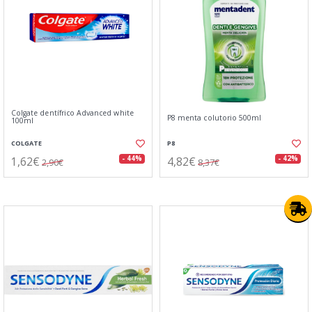
Colgate dentífrico Advanced white
P8 menta colutorio 500ml
100ml
COLGATE
P8
1,62€
4,82€
- 44%
- 42%
2,90€
8,37€