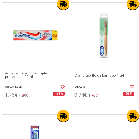
Aquafresh dentífrico Triple
Oral-b cepillo de bamboo 1 ud.
protection 100ml
AQUAFRESH
ORAL-B
1,76€
0,74€
- 58%
- 58%
4,20€
1,75€