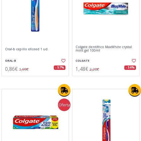
Colgate dentífrico MaxWhite crystal
Oral-b cepillo eXceed 1 ud.
mint gel 100ml
ORAL-B
COLGATE
0,86€
1,48€
- 57%
- 54%
1,99€
3,20€
Oferta