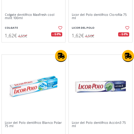
Colgate dentífrico MaxFresh cool
Licor del Polo dentífrico Clorofila 75
mint 100ml
ml
COLGATE
LICOR DEL POLO
1,62€
1,62€
- 64%
- 64%
4,55€
4,50€
Licor del Polo dentí­frico Blanco Polar
Licor del Polo dentífrico Acción3 75
75 ml
ml