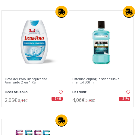
Licor del Polo Blanqueador
Listerine enjuague sabor suave
Avanzado 2 en 1 75ml
mentol 500ml
LICOR DEL POLO
LISTERINE
2,05€
4,06€
- 34%
- 31%
3,11€
5,90€