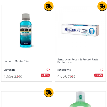
Sensodyne Repair & Protect Pasta
Listerine Mentol 95ml
Dental 75 ml
LISTERINE
SENSODYNE
1,65€
4,06€
- 45%
- 45%
2,99€
7,35€