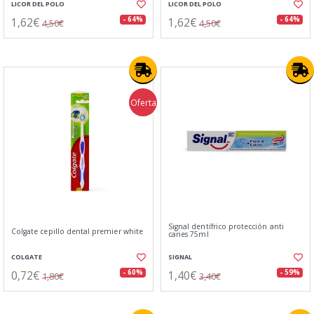
LICOR DEL POLO
LICOR DEL POLO
1,62€
1,62€
- 64%
- 64%
4,50€
4,50€
Oferta
Signal dentífrico protección anti
Colgate cepillo dental premier white
caries 75ml
COLGATE
SIGNAL
0,72€
1,40€
- 60%
- 59%
1,80€
3,40€