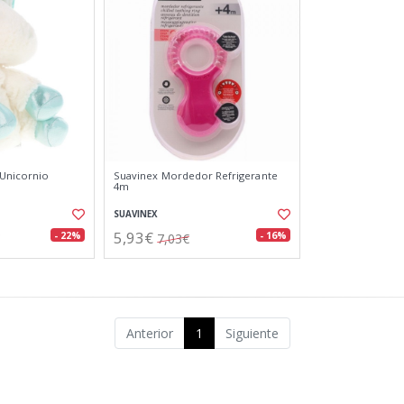
 Unicornio
Suavinex Mordedor Refrigerante
4m
SUAVINEX
5,93€
- 22%
- 16%
7,03€
Anterior
1
Siguiente