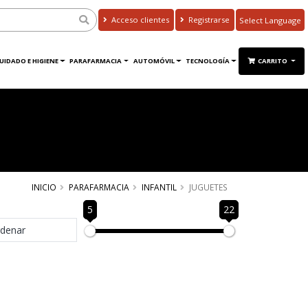
Acceso clientes
Registrarse
Powered by
Translate
UIDADO E HIGIENE
PARAFARMACIA
AUTOMÓVIL
TECNOLOGÍA
CARRITO
INICIO
PARAFARMACIA
INFANTIL
JUGUETES
5
22
denar