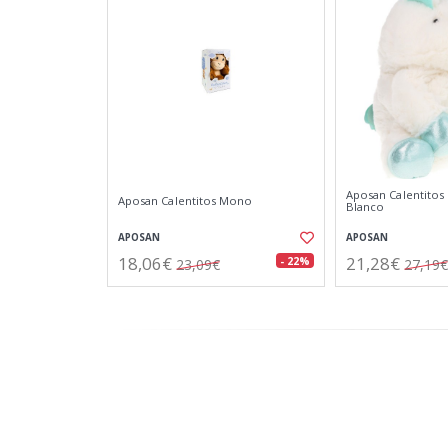
Aposan Calentitos
Aposan Calentitos Mono
Blanco
APOSAN
APOSAN
18,06€
21,28€
- 22%
23,09€
27,19€