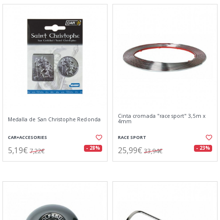
Cinta cromada "race sport" 3,5m x
Medalla de San Christophe Redonda
4mm
CAR+ACCESORIES
RACE SPORT
5,19€
25,99€
- 28%
- 23%
7,22€
33,94€