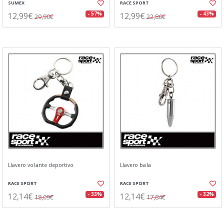
SUMEX
RACE SPORT
12,99€
12,99€
- 57%
- 43%
29,90€
22,86€
Llavero volante deportivo
Llavero bala
RACE SPORT
RACE SPORT
12,14€
12,14€
- 33%
- 32%
18,09€
17,84€