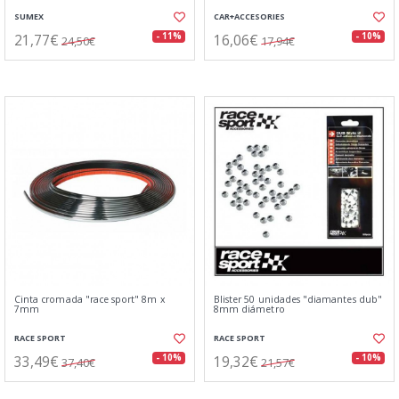
SUMEX
CAR+ACCESORIES
21,77€
16,06€
- 11%
- 10%
24,50€
17,94€
Cinta cromada "race sport" 8m x
Blister 50 unidades "diamantes dub"
7mm
8mm diámetro
RACE SPORT
RACE SPORT
33,49€
19,32€
- 10%
- 10%
37,40€
21,57€