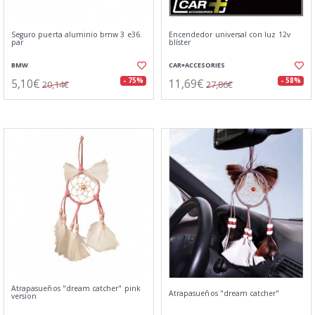
Seguro puerta aluminio bmw 3 e36.
Encendedor universal con luz 12v
par
blíster
BMW
CAR+ACCESORIES
5,10€
11,69€
- 75%
- 58%
20,14€
27,86€
Atrapasueños "dream catcher" pink
Atrapasueños "dream catcher"
version