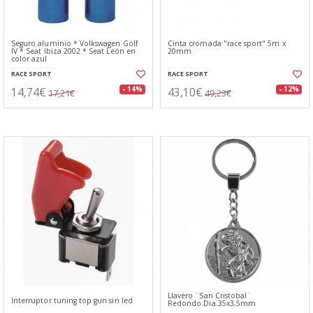
Seguro aluminio * Volkswagen Golf
Cinta cromada "race sport" 5m x
IV * Seat Ibiza 2002 * Seat León en
20mm
color azul
RACE SPORT
RACE SPORT
14,74€
43,10€
- 14%
- 12%
17,21€
49,23€
Llavero ¨San Cristobal¨
Interruptor tuning top gun sin led
Redondo.Dia.35x3,5mm