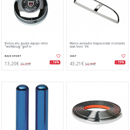
Boton alu ajuste espejo retro
Marco aireador trapezoidal cromado
"wolfsburg" golf iii
seat leon ´06
RACE SPORT
SEAT
13,20€
43,21€
- 16%
- 15%
15,63€
50,94€