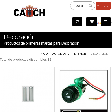
Powered
by
Tra
Decoración
Productos de primeras marcas para Decoración
INICIO
AUTOMÓVIL
INTERIOR
DECORACIÓN
Total de productos disponibles
16