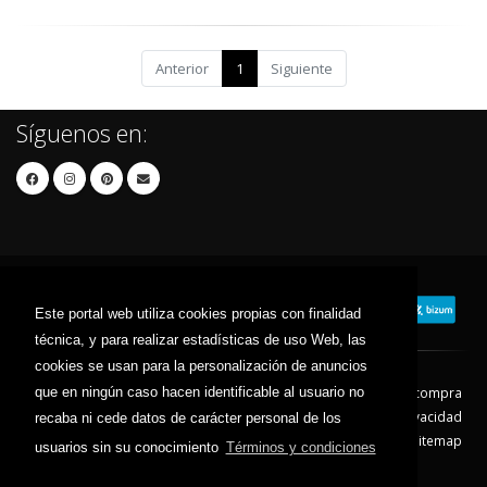
Anterior
1
Siguiente
Síguenos en:
Este portal web utiliza cookies propias con finalidad
técnica, y para realizar estadísticas de uso Web, las
cookies se usan para la personalización de anuncios
que en ningún caso hacen identificable al usuario no
Contacto
Aviso Legal
Condiciones de compra
Política de envíos
Política de devolución
Política de Privacidad
recaba ni cede datos de carácter personal de los
Política de Cookies
Sitemap
usuarios sin su conocimiento
Términos y condiciones
© 2026 - Todos los derechos reservados.