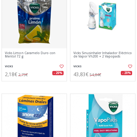
Vicks Limon Caramelo Duro con
Vicks Sinusinhaler Inhalador Eléctrico
Mentol 72 g
de Vapor Vh200 + 2 Vapopads
VICKS
VICKS
2,18€
43,83€
- 20%
- 20%
2,73€
54,84€