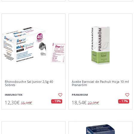
Rhinodouche Sal Junior 2,5g 40
Aceite Esencial de Pachuli Hoja 10 ml
Sobres
Pranarôm
INMUNOTEK
PRANAROM
12,30€
18,54€
- 19%
- 17%
15,16€
22,35€