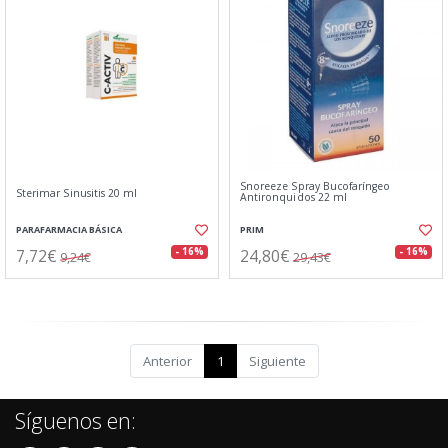
Snoreeze Spray Bucofaríngeo
Sterimar Sinusitis 20 ml
Antironquidos 22 ml
PARAFARMACIA BÁSICA
PRIM
7,72€
24,80€
- 16%
- 16%
9,24€
29,43€
Anterior
1
Siguiente
Síguenos en: