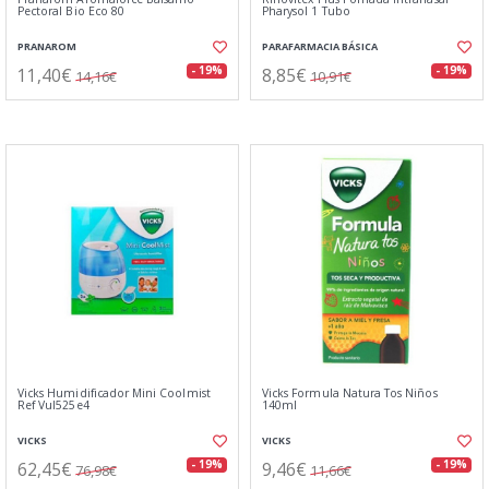
Pectoral Bio Eco 80
Pharysol 1 Tubo
PRANAROM
PARAFARMACIA BÁSICA
11,40€
8,85€
- 19%
- 19%
14,16€
10,91€
Vicks Humidificador Mini Coolmist
Vicks Formula Natura Tos Niños
Ref Vul525e4
140ml
VICKS
VICKS
62,45€
9,46€
- 19%
- 19%
76,98€
11,66€