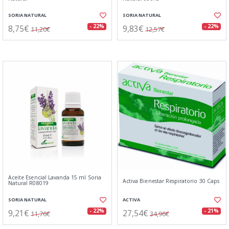
SORIA NATURAL
SORIA NATURAL
8,75€
9,83€
- 22%
- 22%
11,20€
12,57€
Aceite Esencial Lavanda 15 ml Soria
Activa Bienestar Respiratorio 30 Caps
Natural R08019
SORIA NATURAL
ACTIVA
9,21€
27,54€
- 22%
- 21%
11,76€
34,96€