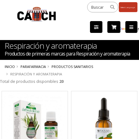
Powered
by
Tra
Respiración y aromaterapia
Productos de primeras marcas para Respiración y aromaterapia
INICIO
PARAFARMACIA
PRODUCTOS SANITARIOS
RESPIRACIÓN Y AROMATERAPIA
Total de productos disponibles
20