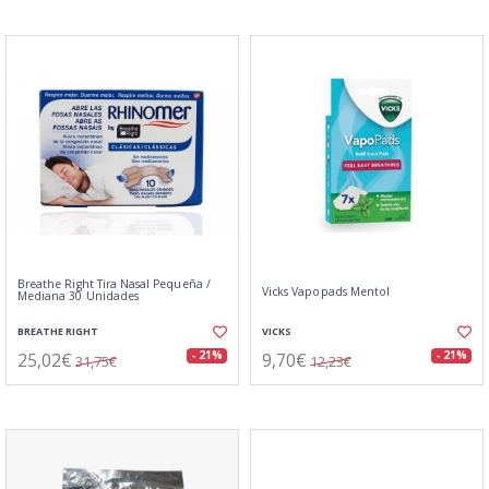
Breathe Right Tira Nasal Pequeña /
Vicks Vapopads Mentol
Mediana 30 Unidades
BREATHE RIGHT
VICKS
25,02€
9,70€
- 21%
- 21%
31,75€
12,23€