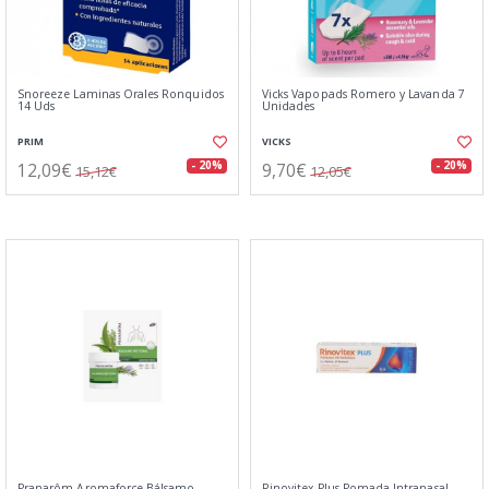
Snoreeze Laminas Orales Ronquidos
Vicks Vapopads Romero y Lavanda 7
14 Uds
Unidades
PRIM
VICKS
12,09€
9,70€
- 20%
- 20%
15,12€
12,05€
Pranarôm Aromaforce Bálsamo
Rinovitex Plus Pomada Intranasal