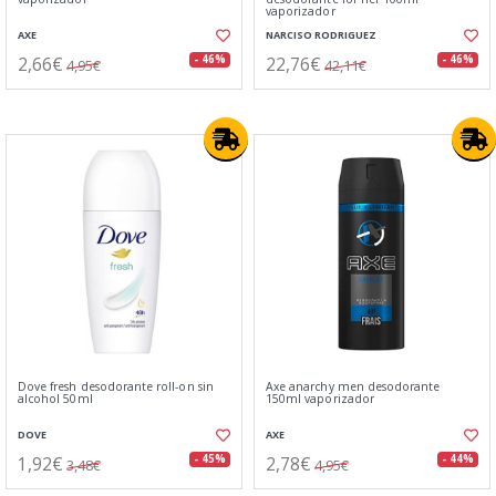
vaporizador
AXE
NARCISO RODRIGUEZ
2,66€
22,76€
- 46%
- 46%
4,95€
42,11€
Dove fresh desodorante roll-on sin
Axe anarchy men desodorante
alcohol 50ml
150ml vaporizador
DOVE
AXE
1,92€
2,78€
- 45%
- 44%
3,48€
4,95€