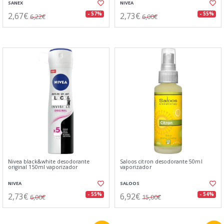
SANEX
NIVEA
2,67€
2,73€
- 57%
- 55%
6,22€
6,00€
Nivea black&white desodorante
Saloos citron desodorante 50ml
original 150ml vaporizador
vaporizador
NIVEA
SALOOS
2,73€
6,92€
- 55%
- 54%
6,00€
15,00€