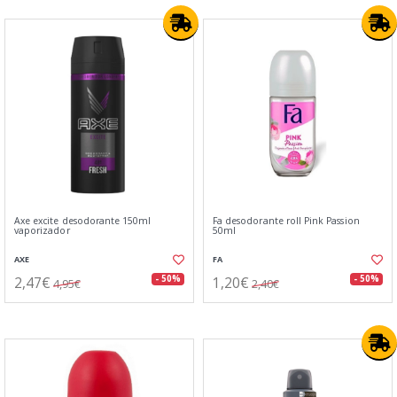
Axe excite desodorante 150ml
Fa desodorante roll Pink Passion
vaporizador
50ml
AXE
FA
2,47€
1,20€
- 50%
- 50%
4,95€
2,40€