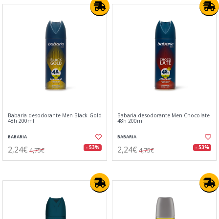
Babaria desodorante Men Black Gold
Babaria desodorante Men Chocolate
48h 200ml
48h 200ml
BABARIA
BABARIA
2,24€
2,24€
- 53%
- 53%
4,75€
4,75€