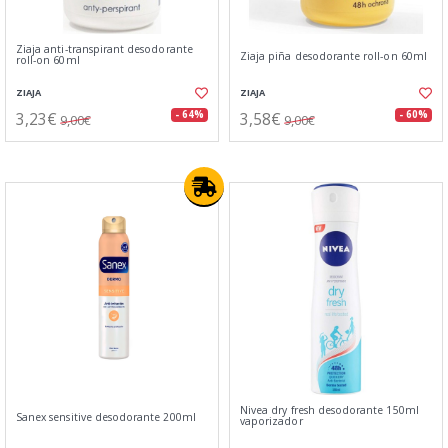
Ziaja anti-transpirant desodorante
Ziaja piña desodorante roll-on 60ml
roll-on 60ml
ZIAJA
ZIAJA
3,23€
3,58€
- 64%
- 60%
9,00€
9,00€
Nivea dry fresh desodorante 150ml
Sanex sensitive desodorante 200ml
vaporizador