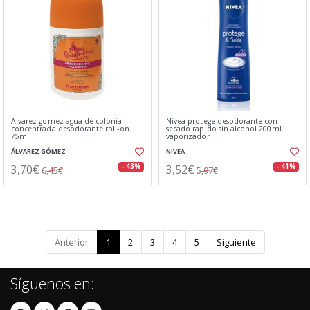
Alvarez gomez agua de colonia
Nivea protege desodorante con
concentrada desodorante roll-on
secado rapido sin alcohol 200ml
75ml
vaporizador
ÁLVAREZ GÓMEZ
NIVEA
3,70€
3,52€
- 43%
- 41%
6,45€
5,97€
Anterior
1
2
3
4
5
Siguiente
Síguenos en: