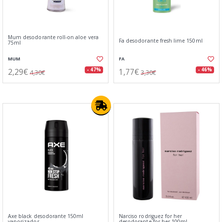
Mum desodorante roll-on aloe vera
Fa desodorante fresh lime 150ml
75ml
MUM
FA
2,29€
1,77€
- 47%
- 46%
4,30€
3,30€
Axe black desodorante 150ml
Narciso rodriguez for her
vaporizador
desodorante for her 100ml