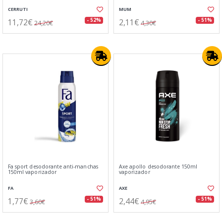
CERRUTI
MUM
11,72€
2,11€
- 52%
- 51%
24,20€
4,30€
Fa sport desodorante anti-manchas
Axe apollo desodorante 150ml
150ml vaporizador
vaporizador
FA
AXE
1,77€
2,44€
- 51%
- 51%
3,60€
4,95€