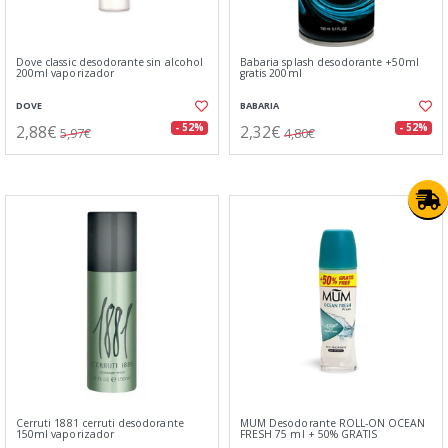
Dove classic desodorante sin alcohol
Babaria splash desodorante +50ml
200ml vaporizador
gratis 200ml
DOVE
BABARIA
2,88€
2,32€
- 52%
- 52%
5,97€
4,80€
Cerruti 1881 cerruti desodorante
MUM Desodorante ROLL-ON OCEAN
150ml vaporizador
FRESH 75 ml + 50% GRATIS