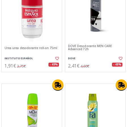
DOVE Desodorante MEN CARE
Urea urea desodorante roll-on 75ml
Advanced 72h
INSTITUTO ESPAÑOL
DOVE
1,91€
2,41€
- 49%
- 48%
3,75€
4,60€