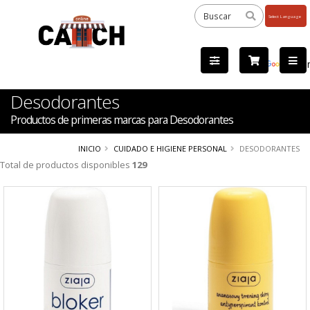
Powered
by
Tra
Desodorantes
Productos de primeras marcas para Desodorantes
INICIO
CUIDADO E HIGIENE PERSONAL
DESODORANTES
Total de productos disponibles
129