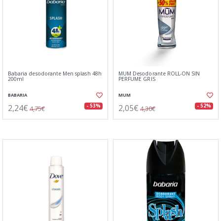
Babaria desodorante Men splash 48h
MUM Desodorante ROLL-ON SIN
200ml
PERFUME GRIS
BABARIA
MUM
2,24€
2,05€
- 53%
- 52%
4,75€
4,30€