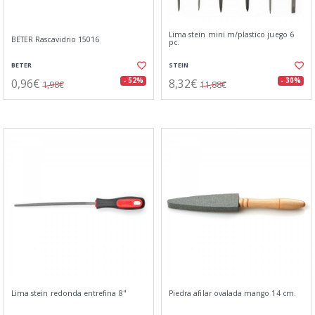
Lima stein mini m/plastico juego 6
BETER Rascavidrio 15016
pc.
BETER
STEIN
0,96€
8,32€
- 52%
- 30%
1,98€
11,88€
Lima stein redonda entrefina 8"
Piedra afilar ovalada mango 14 cm.