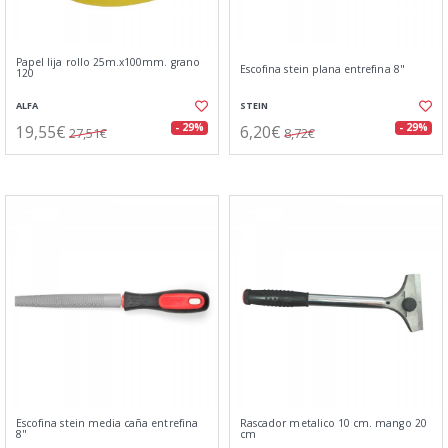
Papel lija rollo 25m.x100mm. grano
Escofina stein plana entrefina 8"
120
ALFA
STEIN
19,55€
6,20€
- 29%
- 29%
27,51€
8,72€
Escofina stein media caña entrefina
Rascador metalico 10 cm. mango 20
8"
cm