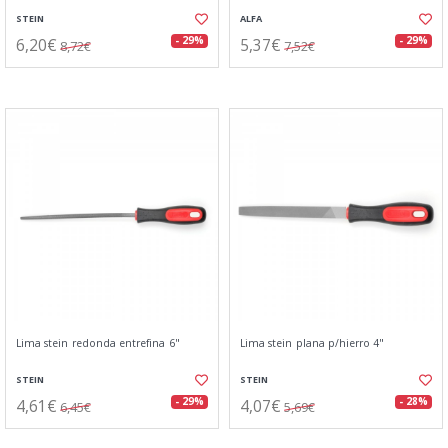
STEIN
ALFA
6,20€
5,37€
- 29%
- 29%
8,72€
7,52€
Lima stein redonda entrefina 6"
Lima stein plana p/hierro 4"
STEIN
STEIN
4,61€
4,07€
- 29%
- 28%
6,45€
5,69€