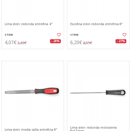
Lima stein redonda entrefina 4"
Escofina stein redonda entrefina 8"
STEIN
STEIN
4,07€
6,20€
- 28%
- 27%
5,63€
8,55€
Lima stein redonda motosierra
Lima stein media caña entrefina 8"
8x4,5mm