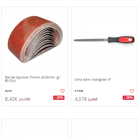
Banda lijadora 75mm.x533mm. gr.
Lima stein triangular 4"
80 (5u)
ALFA
STEIN
8,42€
4,07€
- 28%
- 28%
11,73€
5,66€