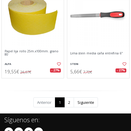
Papel lija rollo 25m.x100mm. grano
Lima stein media caña entrefina 6"
80
ALFA
STEIN
19,55€
5,66€
- 27%
- 27%
26,67€
7,72€
Anterior
1
2
Siguiente
Síguenos en: