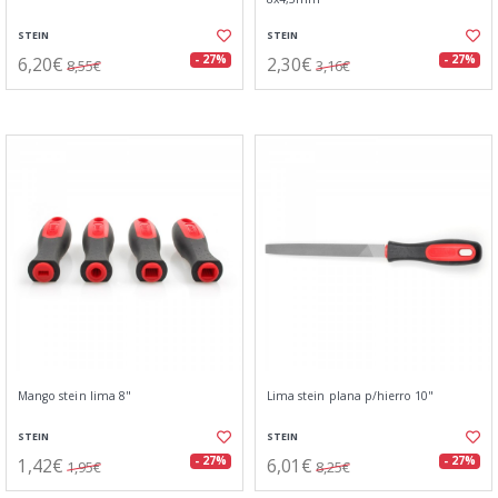
STEIN
STEIN
6,20€
2,30€
- 27%
- 27%
8,55€
3,16€
Mango stein lima 8"
Lima stein plana p/hierro 10"
STEIN
STEIN
1,42€
6,01€
- 27%
- 27%
1,95€
8,25€