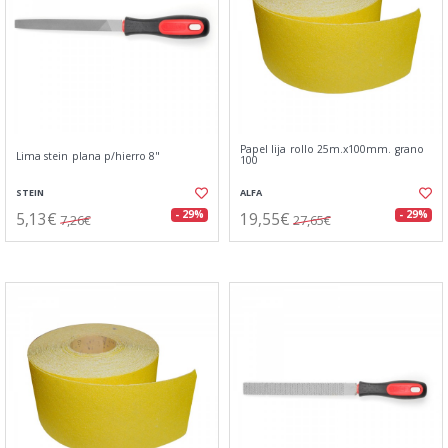
Papel lija rollo 25m.x100mm. grano
Lima stein plana p/hierro 8"
100
STEIN
ALFA
5,13€
19,55€
- 29%
- 29%
7,26€
27,65€