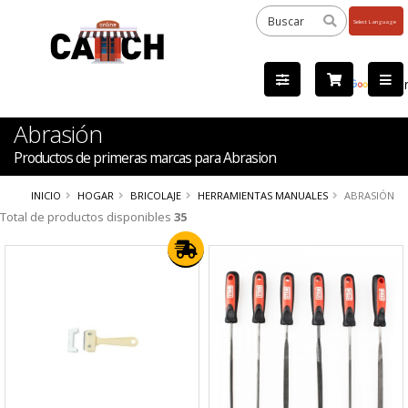
Powered
by
Tra
Abrasión
Productos de primeras marcas para Abrasion
INICIO
HOGAR
BRICOLAJE
HERRAMIENTAS MANUALES
ABRASIÓN
Total de productos disponibles
35