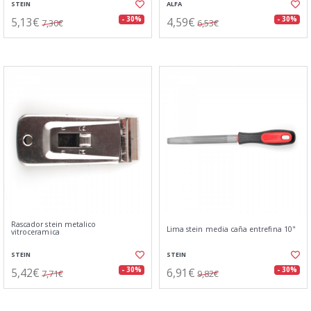
STEIN
ALFA
5,13€
4,59€
- 30%
- 30%
7,30€
6,53€
Rascador stein metalico
Lima stein media caña entrefina 10"
vitroceramica
STEIN
STEIN
5,42€
6,91€
- 30%
- 30%
7,71€
9,82€