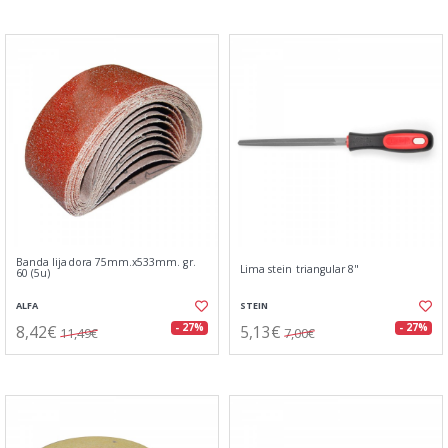
Banda lijadora 75mm.x533mm. gr.
Lima stein triangular 8"
60 (5u)
ALFA
STEIN
8,42€
5,13€
- 27%
- 27%
11,49€
7,00€