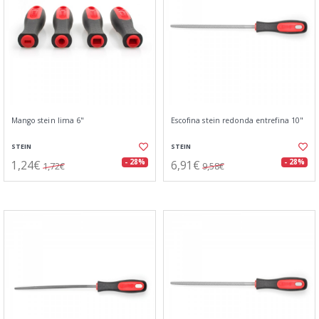
Mango stein lima 6"
Escofina stein redonda entrefina 10"
STEIN
STEIN
1,24€
6,91€
- 28%
- 28%
1,72€
9,58€