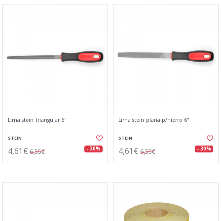
Lima stein triangular 6"
Lima stein plana p/hierro 6"
STEIN
STEIN
4,61€
4,61€
- 30%
- 30%
6,55€
6,55€