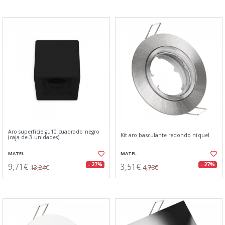
Aro superficie gu10 cuadrado negro
Kit aro basculante redondo niquel
(caja de 3 unidades)
MATEL
MATEL
9,71€
3,51€
- 27%
- 27%
13,24€
4,78€