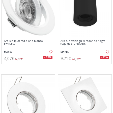
Aro led ip20 red.plano blanco
Aro superficie gu10 redondo negro
5w.n.3u.
(caja de 3 unidades)
MATEL
MATEL
4,07€
9,71€
- 27%
- 27%
5,60€
13,31€