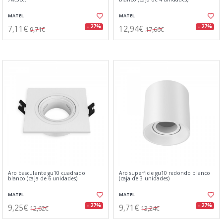
MATEL
MATEL
7,11€
12,94€
- 27%
- 27%
9,71€
17,66€
Aro basculante gu10 cuadrado
Aro superficie gu10 redondo blanco
blanco (caja de 6 unidades)
(caja de 3 unidades)
MATEL
MATEL
9,25€
9,71€
- 27%
- 27%
12,62€
13,24€