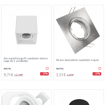
Aro superficie gu10 cuadrado blanco
Kit aro basculante cuadrado niquel
(caja de 3 unidades)
MATEL
MATEL
9,71€
3,51€
- 27%
- 27%
13,38€
4,83€