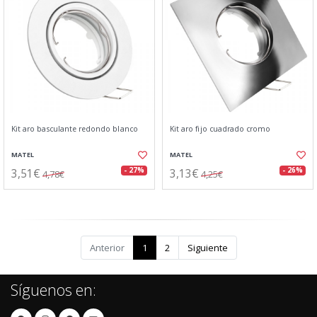
Kit aro basculante redondo blanco
Kit aro fijo cuadrado cromo
MATEL
MATEL
3,51€
3,13€
- 27%
- 26%
4,78€
4,25€
Anterior
1
2
Siguiente
Síguenos en: