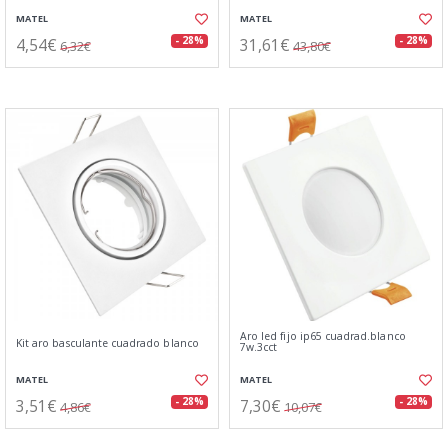
MATEL
MATEL
4,54€
31,61€
- 28%
- 28%
6,32€
43,80€
Aro led fijo ip65 cuadrad.blanco
Kit aro basculante cuadrado blanco
7w.3cct
MATEL
MATEL
3,51€
7,30€
- 28%
- 28%
4,86€
10,07€