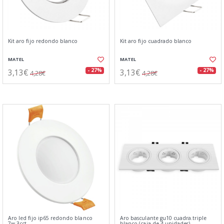
Kit aro fijo redondo blanco
Kit aro fijo cuadrado blanco
MATEL
MATEL
3,13€
3,13€
- 27%
- 27%
4,28€
4,28€
Aro led fijo ip65 redondo blanco
Aro basculante gu10 cuadra.triple
7w.3cct
blanco (caja de 4 unidades)