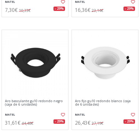
MATEL
MATEL
7,30€
16,36€
- 29%
- 29%
10,33€
23,14€
Aro basculante gu10 redondo negro
Aro fijo gu10 redondo blanco (caja
(caja de 6 unidades)
de 6 unidades)
MATEL
MATEL
31,61€
26,43€
- 29%
- 29%
44,48€
37,19€