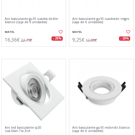
Aro basculante gu10 cuadra.doble
Aro basculante gu10 cuadrado negro
blanco (caja de 6 unidades)
(caja de 6 unidades)
MATEL
MATEL
16,36€
9,25€
- 28%
- 28%
22,79€
12,88€
Aro led basculante ip20
Aro basculante gu10 redondo blanco
cua.blan.7w.3cct
(caja de 6 unidades)