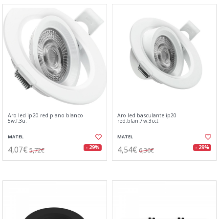
Aro led ip20 red.plano blanco
Aro led basculante ip20
5w.f.3u.
red.blan.7w.3cct
MATEL
MATEL
4,07€
4,54€
- 29%
- 29%
5,72€
6,36€