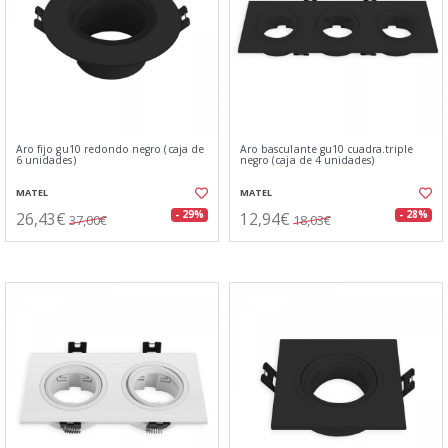
Aro fijo gu10 redondo negro (caja de
Aro basculante gu10 cuadra.triple
6 unidades)
negro (caja de 4 unidades)
MATEL
MATEL
26,43€
12,94€
- 29%
- 28%
37,00€
18,03€