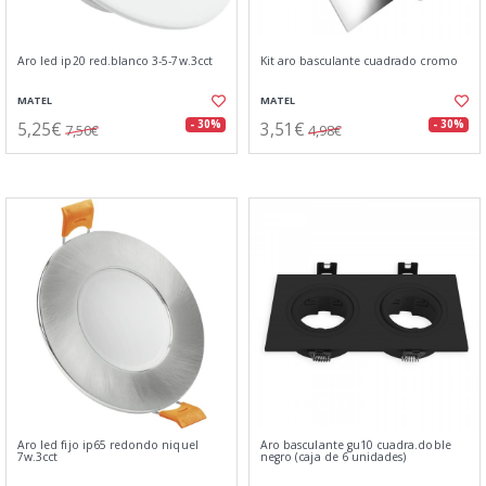
Aro led ip20 red.blanco 3-5-7w.3cct
Kit aro basculante cuadrado cromo
MATEL
MATEL
5,25€
3,51€
- 30%
- 30%
7,50€
4,98€
Aro led fijo ip65 redondo niquel
Aro basculante gu10 cuadra.doble
7w.3cct
negro (caja de 6 unidades)